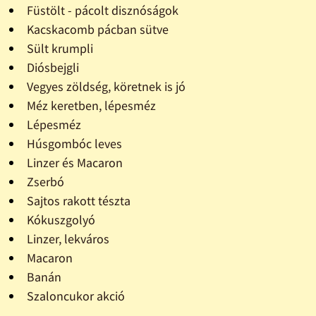
Füstölt - pácolt disznóságok
Kacskacomb pácban sütve
Sült krumpli
Diósbejgli
Vegyes zöldség, köretnek is jó
Méz keretben, lépesméz
Lépesméz
Húsgombóc leves
Linzer és Macaron
Zserbó
Sajtos rakott tészta
Kókuszgolyó
Linzer, lekváros
Macaron
Banán
Szaloncukor akció