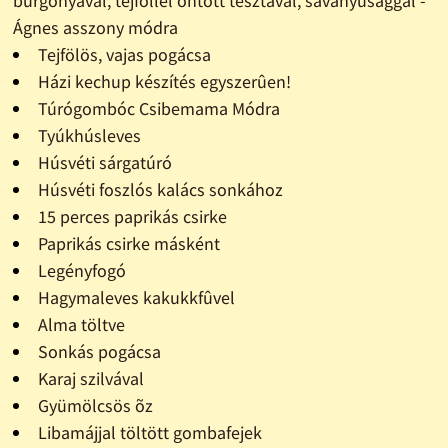
burgonyával, tejföllel öntött tésztával, savanyúsággal -
Ágnes asszony módra
Tejfölös, vajas pogácsa
Házi kechup készítés egyszerûen!
Túrógombóc Csibemama Módra
Tyúkhúsleves
Húsvéti sárgatúró
Húsvéti foszlós kalács sonkához
15 perces paprikás csirke
Paprikás csirke másként
Legényfogó
Hagymaleves kakukkfûvel
Alma töltve
Sonkás pogácsa
Karaj szilvával
Gyümölcsös õz
Libamájjal töltött gombafejek