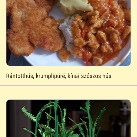
Rántotthús, krumplipüré, kínai szószos hús