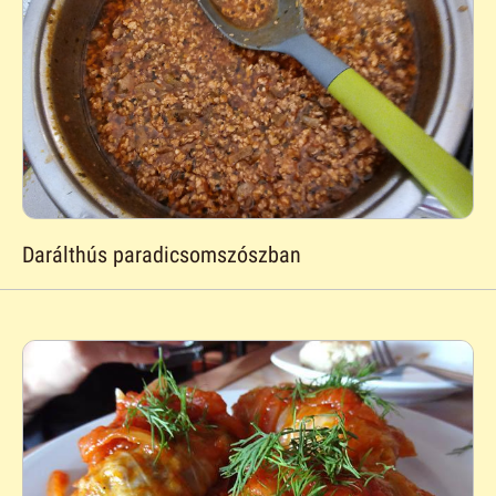
Darálthús paradicsomszószban