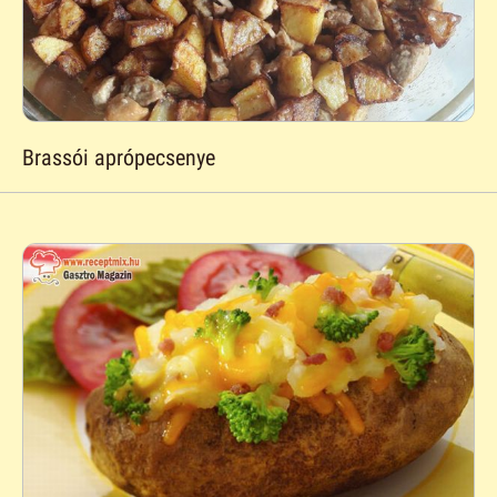
Brassói aprópecsenye