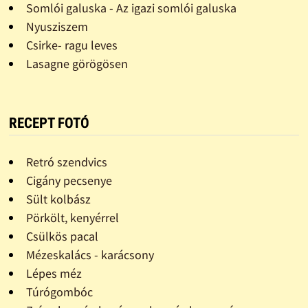
Somlói galuska - Az igazi somlói galuska
Nyusziszem
Csirke- ragu leves
Lasagne görögösen
RECEPT FOTÓ
Retró szendvics
Cigány pecsenye
Sült kolbász
Pörkölt, kenyérrel
Csülkös pacal
Mézeskalács - karácsony
Lépes méz
Túrógombóc