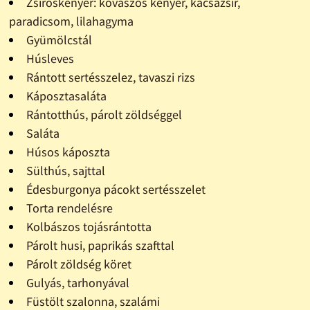
Zsíroskenyér: kovászos kenyér, kacsazsír,
paradicsom, lilahagyma
Gyümölcstál
Húsleves
Rántott sertésszelez, tavaszi rizs
Káposztasaláta
Rántotthús, párolt zöldséggel
Saláta
Húsos káposzta
Sülthús, sajttal
Édesburgonya pácokt sertésszelet
Torta rendelésre
Kolbászos tojásrántotta
Párolt husi, paprikás szafttal
Párolt zöldség köret
Gulyás, tarhonyával
Füstölt szalonna, szalámi