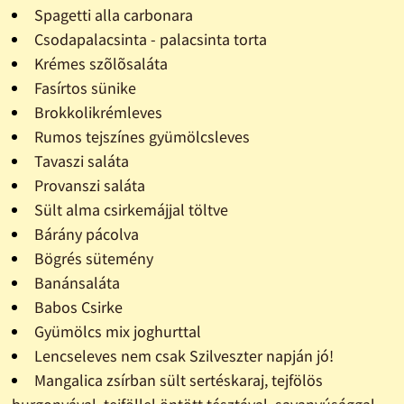
Spagetti alla carbonara
Csodapalacsinta - palacsinta torta
Krémes szõlõsaláta
Fasírtos sünike
Brokkolikrémleves
Rumos tejszínes gyümölcsleves
Tavaszi saláta
Provanszi saláta
Sült alma csirkemájjal töltve
Bárány pácolva
Bögrés sütemény
Banánsaláta
Babos Csirke
Gyümölcs mix joghurttal
Lencseleves nem csak Szilveszter napján jó!
Mangalica zsírban sült sertéskaraj, tejfölös