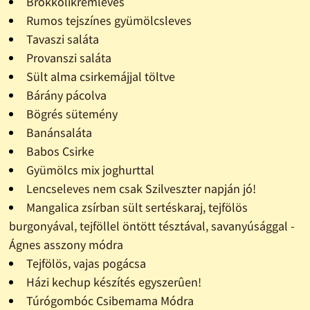
Brokkolikrémleves
Rumos tejszínes gyümölcsleves
Tavaszi saláta
Provanszi saláta
Sült alma csirkemájjal töltve
Bárány pácolva
Bögrés sütemény
Banánsaláta
Babos Csirke
Gyümölcs mix joghurttal
Lencseleves nem csak Szilveszter napján jó!
Mangalica zsírban sült sertéskaraj, tejfölös
burgonyával, tejföllel öntött tésztával, savanyúsággal -
Ágnes asszony módra
Tejfölös, vajas pogácsa
Házi kechup készítés egyszerûen!
Túrógombóc Csibemama Módra