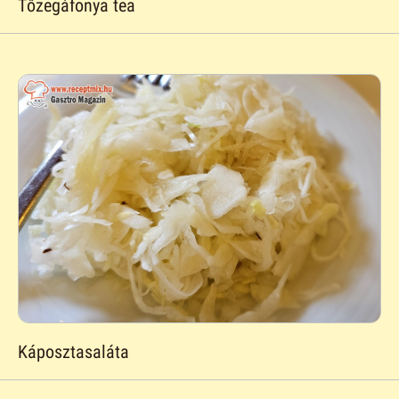
Tőzegáfonya tea
Káposztasaláta