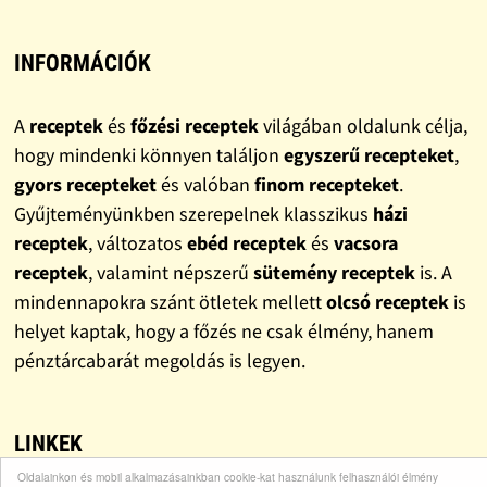
INFORMÁCIÓK
A
receptek
és
főzési receptek
világában oldalunk célja,
hogy mindenki könnyen találjon
egyszerű recepteket
,
gyors recepteket
és valóban
finom recepteket
.
Gyűjteményünkben szerepelnek klasszikus
házi
receptek
, változatos
ebéd receptek
és
vacsora
receptek
, valamint népszerű
sütemény receptek
is. A
mindennapokra szánt ötletek mellett
olcsó receptek
is
helyet kaptak, hogy a főzés ne csak élmény, hanem
pénztárcabarát megoldás is legyen.
LINKEK
Oldalainkon és mobil alkalmazásainkban cookie-kat használunk felhasználói élmény