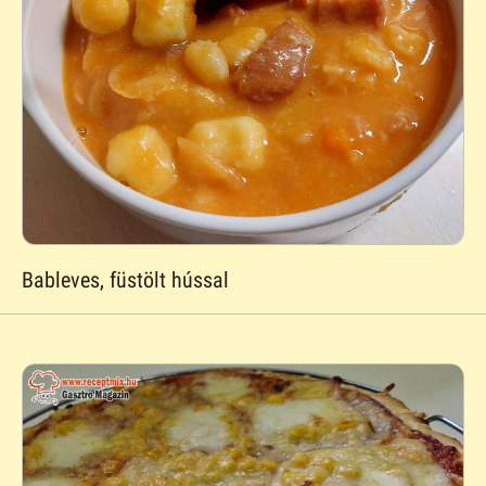
Bableves, füstölt hússal