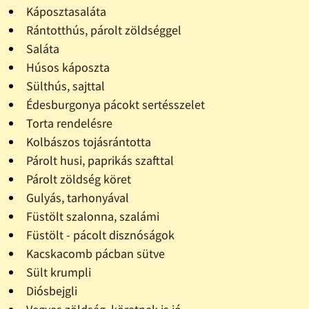
Káposztasaláta
Rántotthús, párolt zöldséggel
Saláta
Húsos káposzta
Sülthús, sajttal
Édesburgonya pácokt sertésszelet
Torta rendelésre
Kolbászos tojásrántotta
Párolt husi, paprikás szafttal
Párolt zöldség köret
Gulyás, tarhonyával
Füstölt szalonna, szalámi
Füstölt - pácolt disznóságok
Kacskacomb pácban sütve
Sült krumpli
Diósbejgli