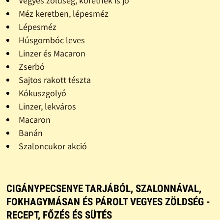
Vegyes zöldség, köretnek is jó
Méz keretben, lépesméz
Lépesméz
Húsgombóc leves
Linzer és Macaron
Zserbó
Sajtos rakott tészta
Kókuszgolyó
Linzer, lekváros
Macaron
Banán
Szaloncukor akció
CIGÁNYPECSENYE TARJÁBÓL, SZALONNÁVAL,
FOKHAGYMÁSAN ÉS PÁROLT VEGYES ZÖLDSÉG -
RECEPT, FŐZÉS ÉS SÜTÉS