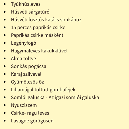
Tyúkhúsleves
Húsvéti sárgatúró
Húsvéti foszlós kalács sonkához
15 perces paprikás csirke
Paprikás csirke másként
Legényfogó
Hagymaleves kakukkfûvel
Alma töltve
Sonkás pogácsa
Karaj szilvával
Gyümölcsös õz
Libamájjal töltött gombafejek
Somlói galuska - Az igazi somlói galuska
Nyusziszem
Csirke- ragu leves
Lasagne görögösen