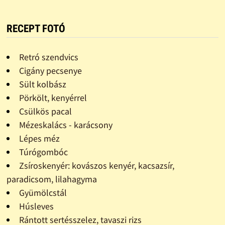
RECEPT FOTÓ
Retró szendvics
Cigány pecsenye
Sült kolbász
Pörkölt, kenyérrel
Csülkös pacal
Mézeskalács - karácsony
Lépes méz
Túrógombóc
Zsíroskenyér: kovászos kenyér, kacsazsír,
paradicsom, lilahagyma
Gyümölcstál
Húsleves
Rántott sertésszelez, tavaszi rizs