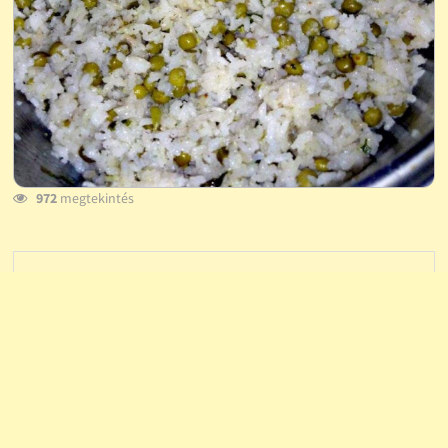
972
megtekintés