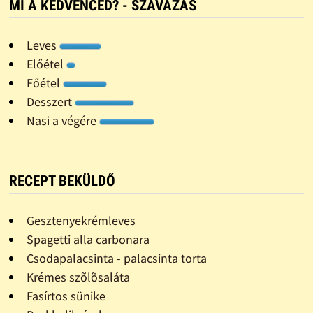
MI A KEDVENCED? - SZAVAZÁS
Leves
Előétel
Főétel
Desszert
Nasi a végére
RECEPT BEKÜLDŐ
Gesztenyekrémleves
Spagetti alla carbonara
Csodapalacsinta - palacsinta torta
Krémes szõlõsaláta
Fasírtos sünike