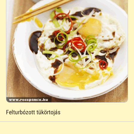
Felturbózott tükörtojás