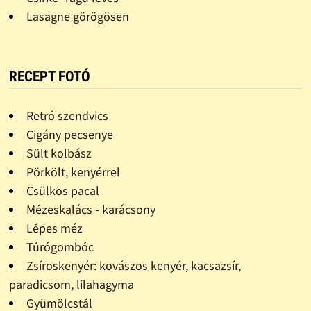
Lasagne görögösen
RECEPT FOTÓ
Retró szendvics
Cigány pecsenye
Sült kolbász
Pörkölt, kenyérrel
Csülkös pacal
Mézeskalács - karácsony
Lépes méz
Túrógombóc
Zsíroskenyér: kovászos kenyér, kacsazsír,
paradicsom, lilahagyma
Gyümölcstál