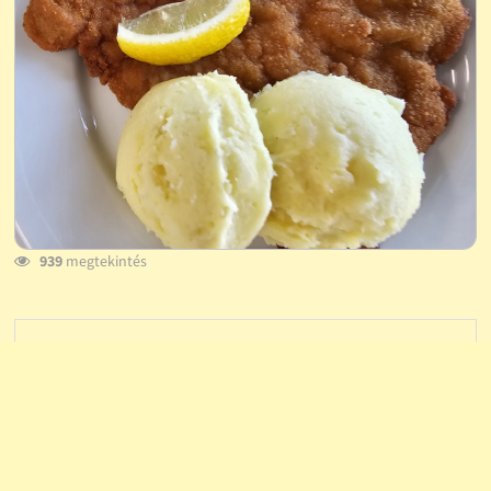
939
megtekintés