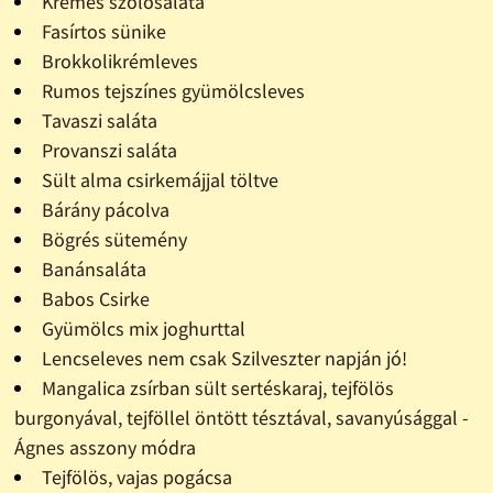
Krémes szõlõsaláta
Fasírtos sünike
Brokkolikrémleves
Rumos tejszínes gyümölcsleves
Tavaszi saláta
Provanszi saláta
Sült alma csirkemájjal töltve
Bárány pácolva
Bögrés sütemény
Banánsaláta
Babos Csirke
Gyümölcs mix joghurttal
Lencseleves nem csak Szilveszter napján jó!
Mangalica zsírban sült sertéskaraj, tejfölös
burgonyával, tejföllel öntött tésztával, savanyúsággal -
Ágnes asszony módra
Tejfölös, vajas pogácsa