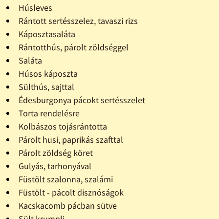
Húsleves
Rántott sertésszelez, tavaszi rizs
Káposztasaláta
Rántotthús, párolt zöldséggel
Saláta
Húsos káposzta
Sülthús, sajttal
Édesburgonya pácokt sertésszelet
Torta rendelésre
Kolbászos tojásrántotta
Párolt husi, paprikás szafttal
Párolt zöldség köret
Gulyás, tarhonyával
Füstölt szalonna, szalámi
Füstölt - pácolt disznóságok
Kacskacomb pácban sütve
Sült krumpli