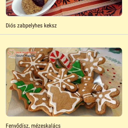
Diós zabpelyhes keksz
Fenyődísz, mézeskalács