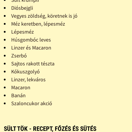
Diósbejgli
Vegyes zöldség, köretnek is jó
Méz keretben, lépesméz
Lépesméz
Húsgombóc leves
Linzer és Macaron
Zserbó
Sajtos rakott tészta
Kókuszgolyó
Linzer, lekváros
Macaron
Banán
Szaloncukor akció
SÜLT TÖK - RECEPT, FŐZÉS ÉS SÜTÉS