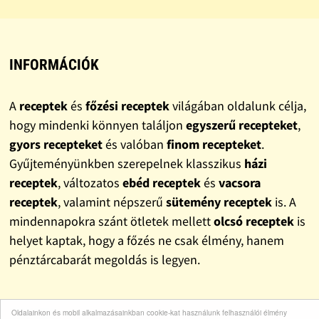
INFORMÁCIÓK
A
receptek
és
főzési receptek
világában oldalunk célja,
hogy mindenki könnyen találjon
egyszerű recepteket
,
gyors recepteket
és valóban
finom recepteket
.
Gyűjteményünkben szerepelnek klasszikus
házi
receptek
, változatos
ebéd receptek
és
vacsora
receptek
, valamint népszerű
sütemény receptek
is. A
mindennapokra szánt ötletek mellett
olcsó receptek
is
helyet kaptak, hogy a főzés ne csak élmény, hanem
pénztárcabarát megoldás is legyen.
LINKEK
Oldalainkon és mobil alkalmazásainkban cookie-kat használunk felhasználói élmény