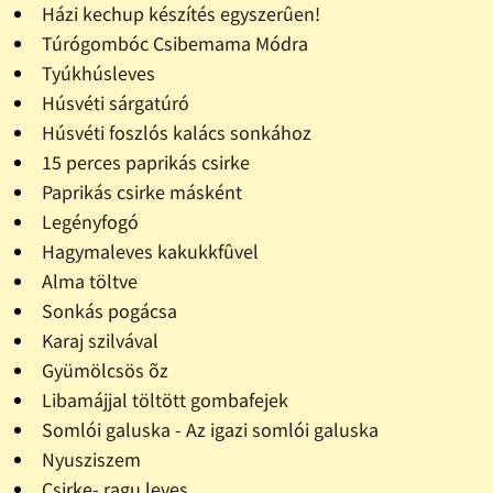
Házi kechup készítés egyszerûen!
Túrógombóc Csibemama Módra
Tyúkhúsleves
Húsvéti sárgatúró
Húsvéti foszlós kalács sonkához
15 perces paprikás csirke
Paprikás csirke másként
Legényfogó
Hagymaleves kakukkfûvel
Alma töltve
Sonkás pogácsa
Karaj szilvával
Gyümölcsös õz
Libamájjal töltött gombafejek
Somlói galuska - Az igazi somlói galuska
Nyusziszem
Csirke- ragu leves