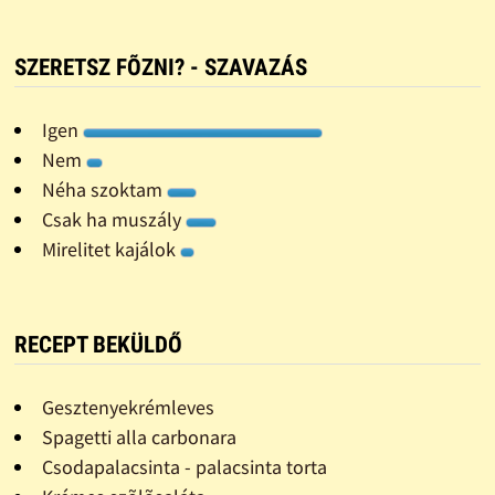
SZERETSZ FÕZNI? - SZAVAZÁS
Igen
Nem
Néha szoktam
Csak ha muszály
Mirelitet kajálok
RECEPT BEKÜLDŐ
Gesztenyekrémleves
Spagetti alla carbonara
Csodapalacsinta - palacsinta torta