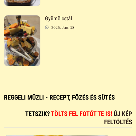
Gyümölcstál
2025. Jan. 18.
REGGELI MÛZLI - RECEPT, FŐZÉS ÉS SÜTÉS
TETSZIK?
TÖLTS FEL FOTÓT TE IS!
ÚJ KÉP
FELTÖLTÉS