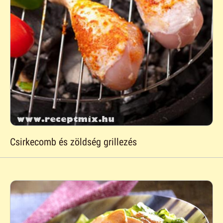
Csirkecomb és zöldség grillezés