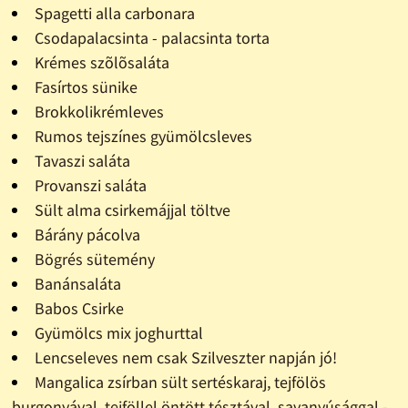
Spagetti alla carbonara
Csodapalacsinta - palacsinta torta
Krémes szõlõsaláta
Fasírtos sünike
Brokkolikrémleves
Rumos tejszínes gyümölcsleves
Tavaszi saláta
Provanszi saláta
Sült alma csirkemájjal töltve
Bárány pácolva
Bögrés sütemény
Banánsaláta
Babos Csirke
Gyümölcs mix joghurttal
Lencseleves nem csak Szilveszter napján jó!
Mangalica zsírban sült sertéskaraj, tejfölös
burgonyával, tejföllel öntött tésztával, savanyúsággal -