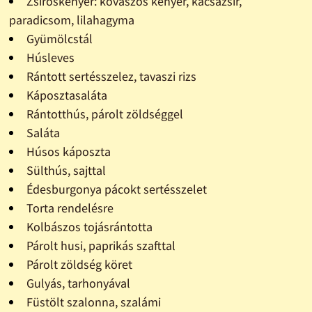
Zsíroskenyér: kovászos kenyér, kacsazsír,
paradicsom, lilahagyma
Gyümölcstál
Húsleves
Rántott sertésszelez, tavaszi rizs
Káposztasaláta
Rántotthús, párolt zöldséggel
Saláta
Húsos káposzta
Sülthús, sajttal
Édesburgonya pácokt sertésszelet
Torta rendelésre
Kolbászos tojásrántotta
Párolt husi, paprikás szafttal
Párolt zöldség köret
Gulyás, tarhonyával
Füstölt szalonna, szalámi