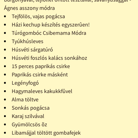
Ágnes asszony módra
Tejfölös, vajas pogácsa
Házi kechup készítés egyszerûen!
Túrógombóc Csibemama Módra
Tyúkhúsleves
Húsvéti sárgatúró
Húsvéti foszlós kalács sonkához
15 perces paprikás csirke
Paprikás csirke másként
Legényfogó
Hagymaleves kakukkfûvel
Alma töltve
Sonkás pogácsa
Karaj szilvával
Gyümölcsös õz
Libamájjal töltött gombafejek