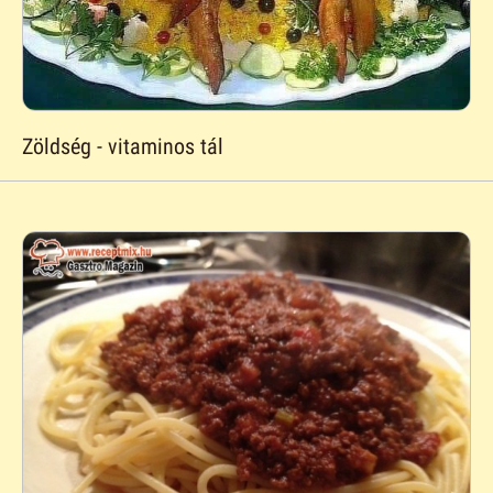
Zöldség - vitaminos tál