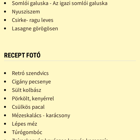
Somlói galuska - Az igazi somlói galuska
Nyusziszem
Csirke- ragu leves
Lasagne görögösen
RECEPT FOTÓ
Retró szendvics
Cigány pecsenye
Sült kolbász
Pörkölt, kenyérrel
Csülkös pacal
Mézeskalács - karácsony
Lépes méz
Túrógombóc