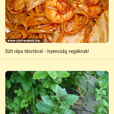
Sült répa tésztával - ínyencság vegáknak!