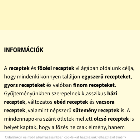
INFORMÁCIÓK
A
receptek
és
főzési receptek
világában oldalunk célja,
hogy mindenki könnyen találjon
egyszerű recepteket
,
gyors recepteket
és valóban
finom recepteket
.
Gyűjteményünkben szerepelnek klasszikus
házi
receptek
, változatos
ebéd receptek
és
vacsora
receptek
, valamint népszerű
sütemény receptek
is. A
mindennapokra szánt ötletek mellett
olcsó receptek
is
helyet kaptak, hogy a főzés ne csak élmény, hanem
pénztárcabarát megoldás is legyen.
Oldalainkon és mobil alkalmazásainkban cookie-kat használunk felhasználói élmény