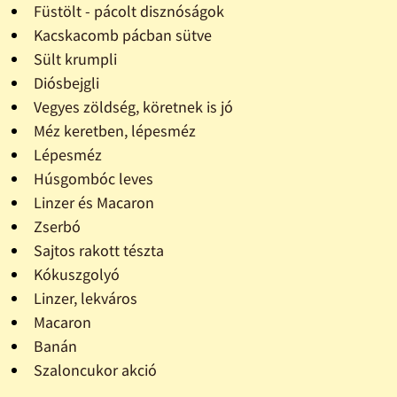
Füstölt - pácolt disznóságok
Kacskacomb pácban sütve
Sült krumpli
Diósbejgli
Vegyes zöldség, köretnek is jó
Méz keretben, lépesméz
Lépesméz
Húsgombóc leves
Linzer és Macaron
Zserbó
Sajtos rakott tészta
Kókuszgolyó
Linzer, lekváros
Macaron
Banán
Szaloncukor akció