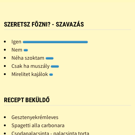
SZERETSZ FÕZNI? - SZAVAZÁS
Igen
Nem
Néha szoktam
Csak ha muszály
Mirelitet kajálok
RECEPT BEKÜLDŐ
Gesztenyekrémleves
Spagetti alla carbonara
Csodapalacsinta - palacsinta torta