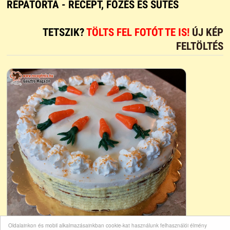
RÉPATORTA - RECEPT, FŐZÉS ÉS SÜTÉS
TETSZIK?
TÖLTS FEL FOTÓT TE IS!
ÚJ KÉP
FELTÖLTÉS
Oldalainkon és mobil alkalmazásainkban cookie-kat használunk felhasználói élmény