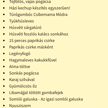
Tejfölös, vajas pogácsa
Házi kechup készítés egyszerûen!
Túrógombóc Csibemama Módra
Tyúkhúsleves
Húsvéti sárgatúró
Húsvéti foszlós kalács sonkához
15 perces paprikás csirke
Paprikás csirke másként
Legényfogó
Hagymaleves kakukkfûvel
Alma töltve
Sonkás pogácsa
Karaj szilvával
Gyümölcsös õz
Libamájjal töltött gombafejek
Somlói galuska - Az igazi somlói galuska
Nyusziszem