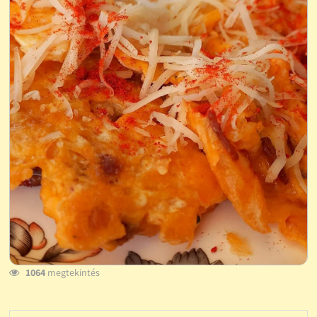
1064
megtekintés