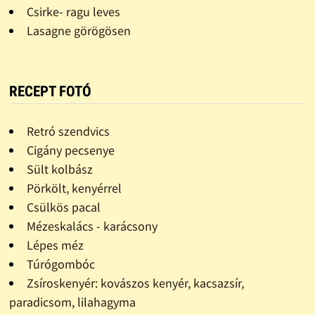
Csirke- ragu leves
Lasagne görögösen
RECEPT FOTÓ
Retró szendvics
Cigány pecsenye
Sült kolbász
Pörkölt, kenyérrel
Csülkös pacal
Mézeskalács - karácsony
Lépes méz
Túrógombóc
Zsíroskenyér: kovászos kenyér, kacsazsír,
paradicsom, lilahagyma