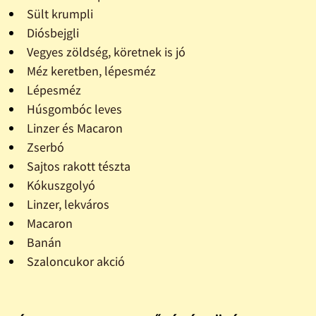
Sült krumpli
Diósbejgli
Vegyes zöldség, köretnek is jó
Méz keretben, lépesméz
Lépesméz
Húsgombóc leves
Linzer és Macaron
Zserbó
Sajtos rakott tészta
Kókuszgolyó
Linzer, lekváros
Macaron
Banán
Szaloncukor akció