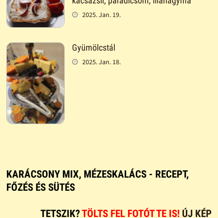
kacsazsír, paradicsom, lilahagyma
2025. Jan. 19.
Gyümölcstál
2025. Jan. 18.
KARÁCSONY MIX, MÉZESKALÁCS - RECEPT,
FŐZÉS ÉS SÜTÉS
TETSZIK?
TÖLTS FEL FOTÓT TE IS!
ÚJ KÉP