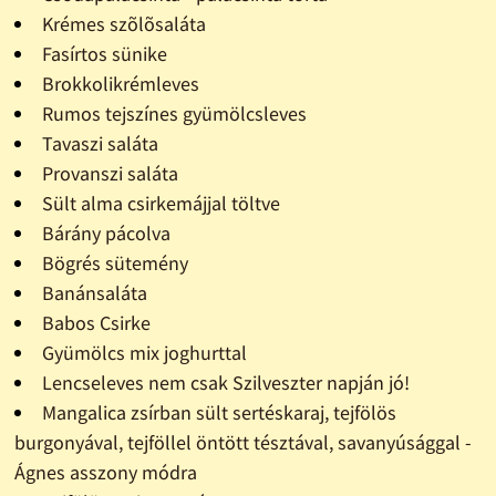
Krémes szõlõsaláta
Fasírtos sünike
Brokkolikrémleves
Rumos tejszínes gyümölcsleves
Tavaszi saláta
Provanszi saláta
Sült alma csirkemájjal töltve
Bárány pácolva
Bögrés sütemény
Banánsaláta
Babos Csirke
Gyümölcs mix joghurttal
Lencseleves nem csak Szilveszter napján jó!
Mangalica zsírban sült sertéskaraj, tejfölös
burgonyával, tejföllel öntött tésztával, savanyúsággal -
Ágnes asszony módra