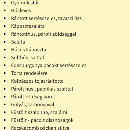
Gyümölcstál
Húsleves
Rántott sertésszelez, tavaszi rizs
Káposztasaláta
Rántotthús, párolt zöldséggel
Saláta
Húsos káposzta
Sülthús, sajttal
Édesburgonya pácokt sertésszelet
Torta rendelésre
Kolbászos tojásrántotta
Párolt husi, paprikás szafttal
Párolt zöldség köret
Gulyás, tarhonyával
Füstölt szalonna, szalámi
Füstölt - pácolt disznóságok
Kacskacomb pácban sütve