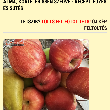
ALMA, KÖRTE, FRISSEN SZEDVE - RECEPT, FŐZÉS
ÉS SÜTÉS
TETSZIK?
TÖLTS FEL FOTÓT TE IS!
ÚJ KÉP
FELTÖLTÉS