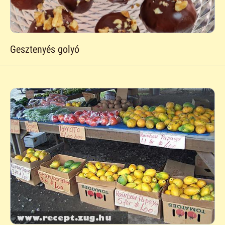
Gesztenyés golyó