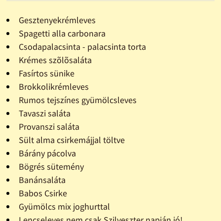
Gesztenyekrémleves
Spagetti alla carbonara
Csodapalacsinta - palacsinta torta
Krémes szõlõsaláta
Fasírtos sünike
Brokkolikrémleves
Rumos tejszínes gyümölcsleves
Tavaszi saláta
Provanszi saláta
Sült alma csirkemájjal töltve
Bárány pácolva
Bögrés sütemény
Banánsaláta
Babos Csirke
Gyümölcs mix joghurttal
Lencseleves nem csak Szilveszter napján jó!