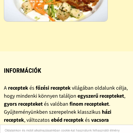
INFORMÁCIÓK
A
receptek
és
főzési receptek
világában oldalunk célja,
hogy mindenki könnyen találjon
egyszerű recepteket
,
gyors recepteket
és valóban
finom recepteket
.
Gyűjteményünkben szerepelnek klasszikus
házi
receptek
, változatos
ebéd receptek
és
vacsora
receptek
, valamint népszerű
sütemény receptek
is. A
Oldalainkon és mobil alkalmazásainkban cookie-kat használunk felhasználói élmény