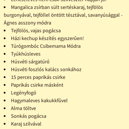
Mangalica zsírban sült sertéskaraj, tejfölös
burgonyával, tejföllel öntött tésztával, savanyúsággal -
Ágnes asszony módra
Tejfölös, vajas pogácsa
Házi kechup készítés egyszerûen!
Túrógombóc Csibemama Módra
Tyúkhúsleves
Húsvéti sárgatúró
Húsvéti foszlós kalács sonkához
15 perces paprikás csirke
Paprikás csirke másként
Legényfogó
Hagymaleves kakukkfûvel
Alma töltve
Sonkás pogácsa
Karaj szilvával