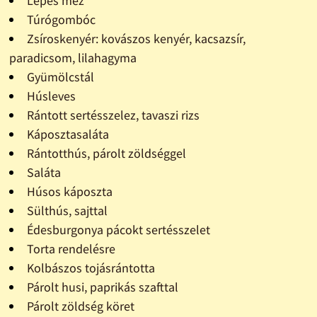
Lépes méz
Túrógombóc
Zsíroskenyér: kovászos kenyér, kacsazsír,
paradicsom, lilahagyma
Gyümölcstál
Húsleves
Rántott sertésszelez, tavaszi rizs
Káposztasaláta
Rántotthús, párolt zöldséggel
Saláta
Húsos káposzta
Sülthús, sajttal
Édesburgonya pácokt sertésszelet
Torta rendelésre
Kolbászos tojásrántotta
Párolt husi, paprikás szafttal
Párolt zöldség köret