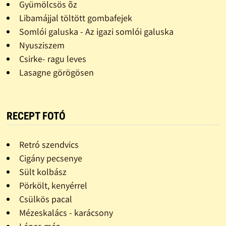
Gyümölcsös õz
Libamájjal töltött gombafejek
Somlói galuska - Az igazi somlói galuska
Nyusziszem
Csirke- ragu leves
Lasagne görögösen
RECEPT FOTÓ
Retró szendvics
Cigány pecsenye
Sült kolbász
Pörkölt, kenyérrel
Csülkös pacal
Mézeskalács - karácsony