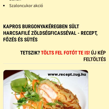
Szaloncukor akció
KAPROS BURGONYAKÉREGBEN SÜLT
HARCSAFILÉ ZÖLDSÉGFICASSÉVAL - RECEPT,
FŐZÉS ÉS SÜTÉS
TETSZIK?
TÖLTS FEL FOTÓT TE IS!
ÚJ KÉP
FELTÖLTÉS