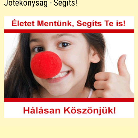
Jótékonyság - Segíts!