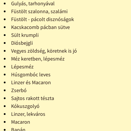
Gulyás, tarhonyával
Füstölt szalonna, szalámi
Füstölt - pácolt disznóságok
Kacskacomb pácban sütve
Sült krumpli
Diósbejgli
Vegyes zöldség, köretnek is jó
Méz keretben, lépesméz
Lépesméz
Húsgombóc leves
Linzer és Macaron
Zserbó
Sajtos rakott tészta
Kókuszgolyó
Linzer, lekváros
Macaron
Banán