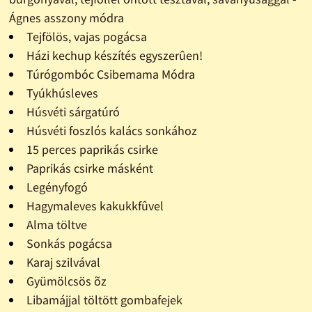
Ágnes asszony módra
Tejfölös, vajas pogácsa
Házi kechup készítés egyszerûen!
Túrógombóc Csibemama Módra
Tyúkhúsleves
Húsvéti sárgatúró
Húsvéti foszlós kalács sonkához
15 perces paprikás csirke
Paprikás csirke másként
Legényfogó
Hagymaleves kakukkfûvel
Alma töltve
Sonkás pogácsa
Karaj szilvával
Gyümölcsös õz
Libamájjal töltött gombafejek