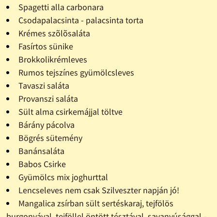
Spagetti alla carbonara
Csodapalacsinta - palacsinta torta
Krémes szõlõsaláta
Fasírtos sünike
Brokkolikrémleves
Rumos tejszínes gyümölcsleves
Tavaszi saláta
Provanszi saláta
Sült alma csirkemájjal töltve
Bárány pácolva
Bögrés sütemény
Banánsaláta
Babos Csirke
Gyümölcs mix joghurttal
Lencseleves nem csak Szilveszter napján jó!
Mangalica zsírban sült sertéskaraj, tejfölös
burgonyával, tejföllel öntött tésztával, savanyúsággal -