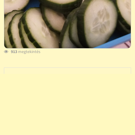
913
megtekintés