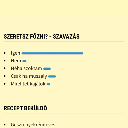
SZERETSZ FÕZNI? - SZAVAZÁS
Igen
Nem
Néha szoktam
Csak ha muszály
Mirelitet kajálok
RECEPT BEKÜLDŐ
Gesztenyekrémleves