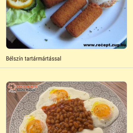
Bélszín tartármártással