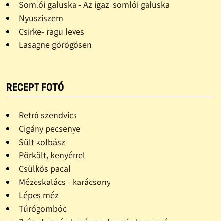
Somlói galuska - Az igazi somlói galuska
Nyusziszem
Csirke- ragu leves
Lasagne görögösen
RECEPT FOTÓ
Retró szendvics
Cigány pecsenye
Sült kolbász
Pörkölt, kenyérrel
Csülkös pacal
Mézeskalács - karácsony
Lépes méz
Túrógombóc