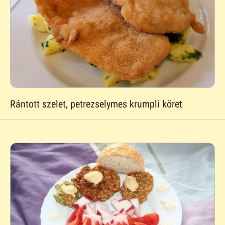
Rántott szelet, petrezselymes krumpli köret