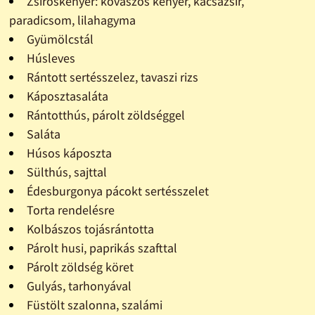
Zsíroskenyér: kovászos kenyér, kacsazsír,
paradicsom, lilahagyma
Gyümölcstál
Húsleves
Rántott sertésszelez, tavaszi rizs
Káposztasaláta
Rántotthús, párolt zöldséggel
Saláta
Húsos káposzta
Sülthús, sajttal
Édesburgonya pácokt sertésszelet
Torta rendelésre
Kolbászos tojásrántotta
Párolt husi, paprikás szafttal
Párolt zöldség köret
Gulyás, tarhonyával
Füstölt szalonna, szalámi