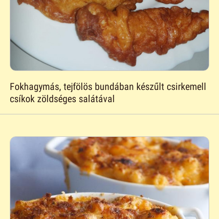
Fokhagymás, tejfölös bundában készűlt csirkemell
csíkok zöldséges salátával