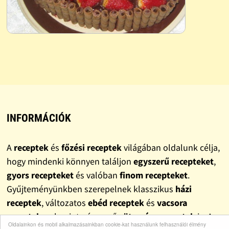
INFORMÁCIÓK
A
receptek
és
főzési receptek
világában oldalunk célja,
hogy mindenki könnyen találjon
egyszerű recepteket
,
gyors recepteket
és valóban
finom recepteket
.
Gyűjteményünkben szerepelnek klasszikus
házi
receptek
, változatos
ebéd receptek
és
vacsora
receptek
, valamint népszerű
sütemény receptek
is. A
Oldalainkon és mobil alkalmazásainkban cookie-kat használunk felhasználói élmény