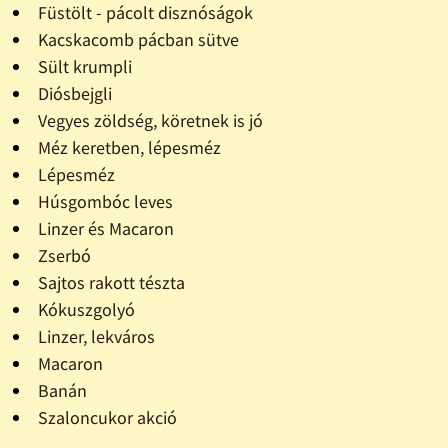
Füstölt - pácolt disznóságok
Kacskacomb pácban sütve
Sült krumpli
Diósbejgli
Vegyes zöldség, köretnek is jó
Méz keretben, lépesméz
Lépesméz
Húsgombóc leves
Linzer és Macaron
Zserbó
Sajtos rakott tészta
Kókuszgolyó
Linzer, lekváros
Macaron
Banán
Szaloncukor akció