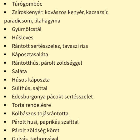
Túrógombóc
Zsíroskenyér: kovászos kenyér, kacsazsír,
paradicsom, lilahagyma
Gyümölcstál
Húsleves
Rántott sertésszelez, tavaszi rizs
Káposztasaláta
Rántotthús, párolt zöldséggel
Saláta
Húsos káposzta
Sülthús, sajttal
Édesburgonya pácokt sertésszelet
Torta rendelésre
Kolbászos tojásrántotta
Párolt husi, paprikás szafttal
Párolt zöldség köret
Gulyás, tarhonyával