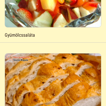
Gyümölcssaláta