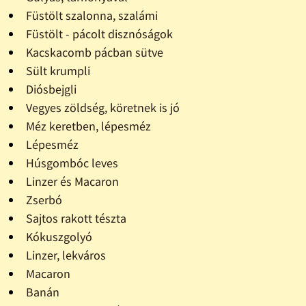
Füstölt szalonna, szalámi
Füstölt - pácolt disznóságok
Kacskacomb pácban sütve
Sült krumpli
Diósbejgli
Vegyes zöldség, köretnek is jó
Méz keretben, lépesméz
Lépesméz
Húsgombóc leves
Linzer és Macaron
Zserbó
Sajtos rakott tészta
Kókuszgolyó
Linzer, lekváros
Macaron
Banán