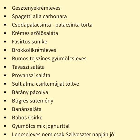
Gesztenyekrémleves
Spagetti alla carbonara
Csodapalacsinta - palacsinta torta
Krémes szõlõsaláta
Fasírtos sünike
Brokkolikrémleves
Rumos tejszínes gyümölcsleves
Tavaszi saláta
Provanszi saláta
Sült alma csirkemájjal töltve
Bárány pácolva
Bögrés sütemény
Banánsaláta
Babos Csirke
Gyümölcs mix joghurttal
Lencseleves nem csak Szilveszter napján jó!