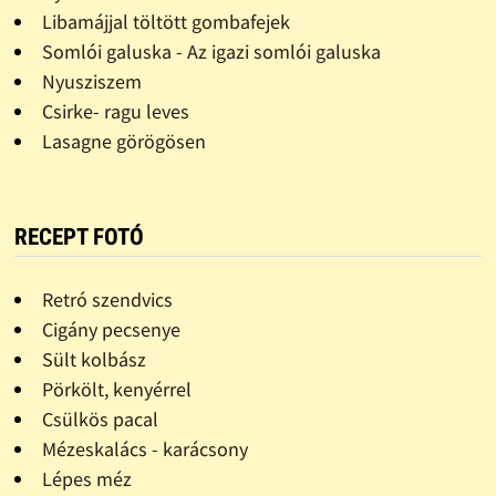
Libamájjal töltött gombafejek
Somlói galuska - Az igazi somlói galuska
Nyusziszem
Csirke- ragu leves
Lasagne görögösen
RECEPT FOTÓ
Retró szendvics
Cigány pecsenye
Sült kolbász
Pörkölt, kenyérrel
Csülkös pacal
Mézeskalács - karácsony
Lépes méz