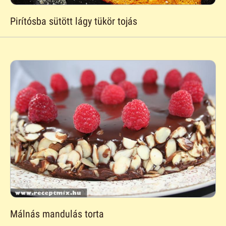
Pirítósba sütött lágy tükör tojás
Málnás mandulás torta