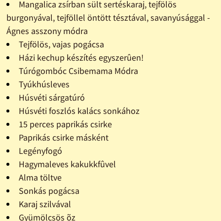
Mangalica zsírban sült sertéskaraj, tejfölös
burgonyával, tejföllel öntött tésztával, savanyúsággal -
Ágnes asszony módra
Tejfölös, vajas pogácsa
Házi kechup készítés egyszerûen!
Túrógombóc Csibemama Módra
Tyúkhúsleves
Húsvéti sárgatúró
Húsvéti foszlós kalács sonkához
15 perces paprikás csirke
Paprikás csirke másként
Legényfogó
Hagymaleves kakukkfûvel
Alma töltve
Sonkás pogácsa
Karaj szilvával
Gyümölcsös õz