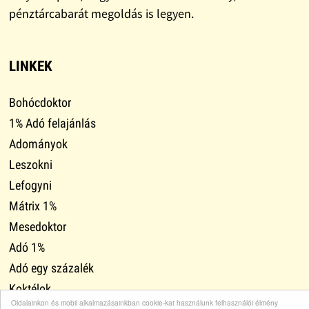
pénztárcabarát megoldás is legyen.
LINKEK
Bohócdoktor
1% Adó felajánlás
Adományok
Leszokni
Lefogyni
Mátrix 1%
Mesedoktor
Adó 1%
Adó egy százalék
Koktélok
Oldalainkon és mobil alkalmazásainkban cookie-kat használunk felhasználói élmény