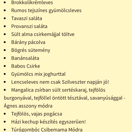
Brokkolikrémleves
Rumos tejszínes gyümölcsleves
Tavaszi saláta
Provanszi saláta
Sült alma csirkemájjal töltve
Bárány pácolva
Bögrés sütemény
Banánsaláta
Babos Csirke
Gyümölcs mix joghurttal
Lencseleves nem csak Szilveszter napján jó!
Mangalica zsírban sült sertéskaraj, tejfölös
burgonyával, tejföllel öntött tésztával, savanyúsággal -
Ágnes asszony módra
Tejfölös, vajas pogácsa
Házi kechup készítés egyszerûen!
Túrógombóc Csibemama Módra