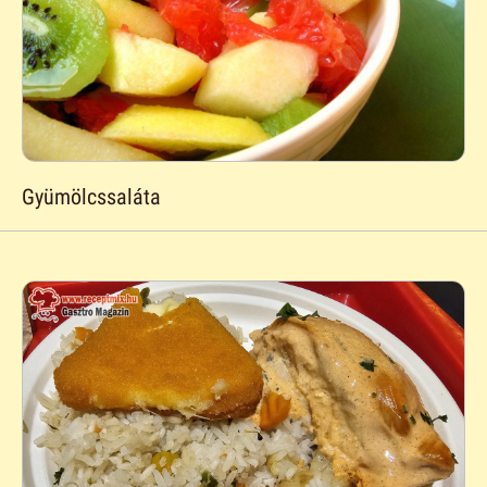
Gyümölcssaláta