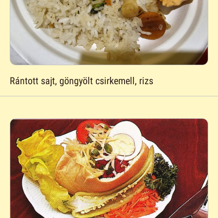
Rántott sajt, göngyölt csirkemell, rizs