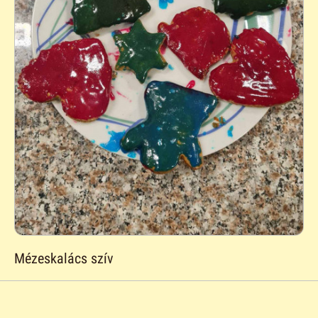
Mézeskalács szív