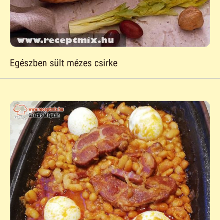
Egészben sült mézes csirke