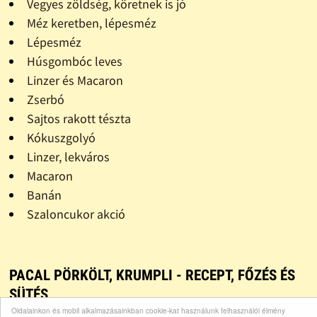
Vegyes zöldség, köretnek is jó
Méz keretben, lépesméz
Lépesméz
Húsgombóc leves
Linzer és Macaron
Zserbó
Sajtos rakott tészta
Kókuszgolyó
Linzer, lekváros
Macaron
Banán
Szaloncukor akció
PACAL PÖRKÖLT, KRUMPLI - RECEPT, FŐZÉS ÉS
SÜTÉS
Oldalainkon és mobil alkalmazásainkban cookie-kat használunk felhasználói élmény