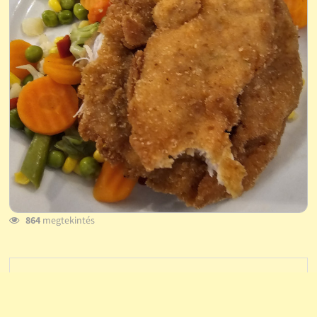
864
megtekintés