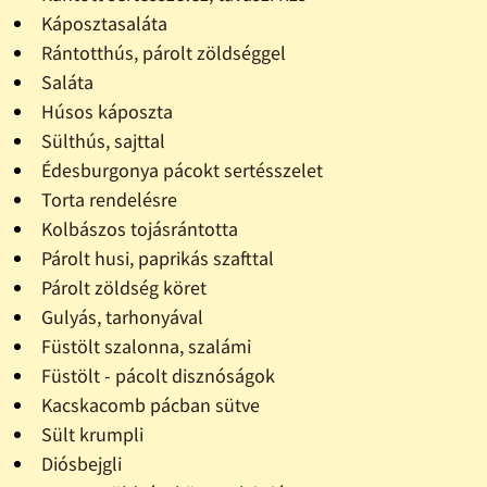
Káposztasaláta
Rántotthús, párolt zöldséggel
Saláta
Húsos káposzta
Sülthús, sajttal
Édesburgonya pácokt sertésszelet
Torta rendelésre
Kolbászos tojásrántotta
Párolt husi, paprikás szafttal
Párolt zöldség köret
Gulyás, tarhonyával
Füstölt szalonna, szalámi
Füstölt - pácolt disznóságok
Kacskacomb pácban sütve
Sült krumpli
Diósbejgli