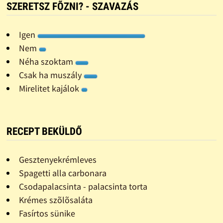
SZERETSZ FÕZNI? - SZAVAZÁS
Igen
Nem
Néha szoktam
Csak ha muszály
Mirelitet kajálok
RECEPT BEKÜLDŐ
Gesztenyekrémleves
Spagetti alla carbonara
Csodapalacsinta - palacsinta torta
Krémes szõlõsaláta
Fasírtos sünike