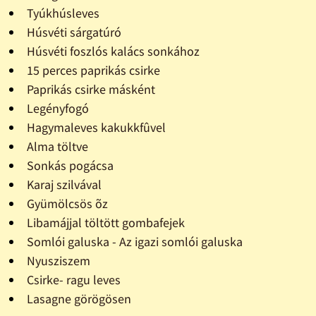
Tyúkhúsleves
Húsvéti sárgatúró
Húsvéti foszlós kalács sonkához
15 perces paprikás csirke
Paprikás csirke másként
Legényfogó
Hagymaleves kakukkfûvel
Alma töltve
Sonkás pogácsa
Karaj szilvával
Gyümölcsös õz
Libamájjal töltött gombafejek
Somlói galuska - Az igazi somlói galuska
Nyusziszem
Csirke- ragu leves
Lasagne görögösen