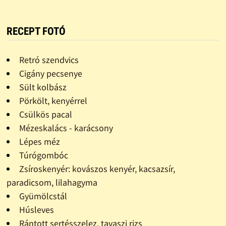
RECEPT FOTÓ
Retró szendvics
Cigány pecsenye
Sült kolbász
Pörkölt, kenyérrel
Csülkös pacal
Mézeskalács - karácsony
Lépes méz
Túrógombóc
Zsíroskenyér: kovászos kenyér, kacsazsír,
paradicsom, lilahagyma
Gyümölcstál
Húsleves
Rántott sertésszelez, tavaszi rizs