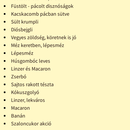
Füstölt - pácolt disznóságok
Kacskacomb pácban sütve
Sült krumpli
Diósbejgli
Vegyes zöldség, köretnek is jó
Méz keretben, lépesméz
Lépesméz
Húsgombóc leves
Linzer és Macaron
Zserbó
Sajtos rakott tészta
Kókuszgolyó
Linzer, lekváros
Macaron
Banán
Szaloncukor akció