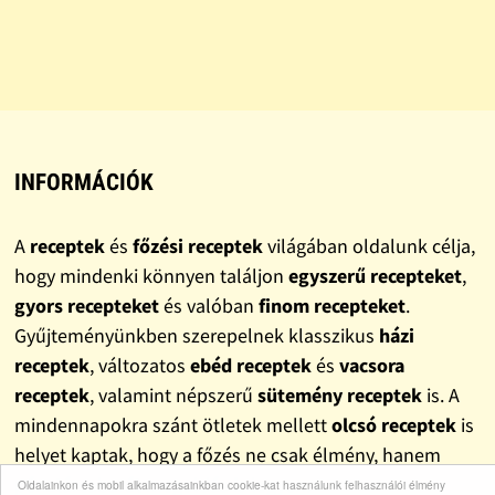
INFORMÁCIÓK
A
receptek
és
főzési receptek
világában oldalunk célja,
hogy mindenki könnyen találjon
egyszerű recepteket
,
gyors recepteket
és valóban
finom recepteket
.
Gyűjteményünkben szerepelnek klasszikus
házi
receptek
, változatos
ebéd receptek
és
vacsora
receptek
, valamint népszerű
sütemény receptek
is. A
mindennapokra szánt ötletek mellett
olcsó receptek
is
helyet kaptak, hogy a főzés ne csak élmény, hanem
pénztárcabarát megoldás is legyen.
Oldalainkon és mobil alkalmazásainkban cookie-kat használunk felhasználói élmény