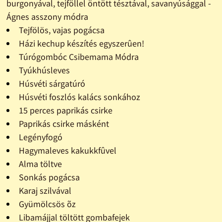
burgonyával, tejföllel öntött tésztával, savanyúsággal -
Ágnes asszony módra
Tejfölös, vajas pogácsa
Házi kechup készítés egyszerûen!
Túrógombóc Csibemama Módra
Tyúkhúsleves
Húsvéti sárgatúró
Húsvéti foszlós kalács sonkához
15 perces paprikás csirke
Paprikás csirke másként
Legényfogó
Hagymaleves kakukkfûvel
Alma töltve
Sonkás pogácsa
Karaj szilvával
Gyümölcsös õz
Libamájjal töltött gombafejek