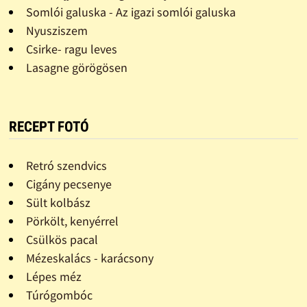
Somlói galuska - Az igazi somlói galuska
Nyusziszem
Csirke- ragu leves
Lasagne görögösen
RECEPT FOTÓ
Retró szendvics
Cigány pecsenye
Sült kolbász
Pörkölt, kenyérrel
Csülkös pacal
Mézeskalács - karácsony
Lépes méz
Túrógombóc