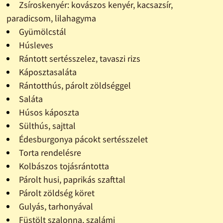
Zsíroskenyér: kovászos kenyér, kacsazsír,
paradicsom, lilahagyma
Gyümölcstál
Húsleves
Rántott sertésszelez, tavaszi rizs
Káposztasaláta
Rántotthús, párolt zöldséggel
Saláta
Húsos káposzta
Sülthús, sajttal
Édesburgonya pácokt sertésszelet
Torta rendelésre
Kolbászos tojásrántotta
Párolt husi, paprikás szafttal
Párolt zöldség köret
Gulyás, tarhonyával
Füstölt szalonna, szalámi