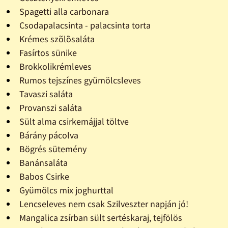
Spagetti alla carbonara
Csodapalacsinta - palacsinta torta
Krémes szõlõsaláta
Fasírtos sünike
Brokkolikrémleves
Rumos tejszínes gyümölcsleves
Tavaszi saláta
Provanszi saláta
Sült alma csirkemájjal töltve
Bárány pácolva
Bögrés sütemény
Banánsaláta
Babos Csirke
Gyümölcs mix joghurttal
Lencseleves nem csak Szilveszter napján jó!
Mangalica zsírban sült sertéskaraj, tejfölös