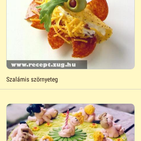
Szalámis szörnyeteg