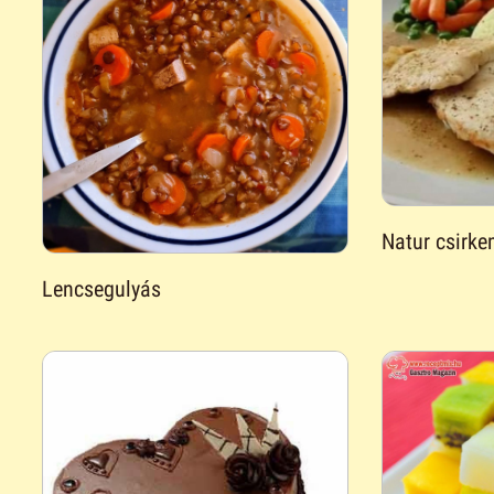
Natur csirkem
Lencsegulyás