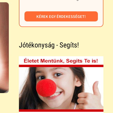
KÉREK EGY ÉRDEKESSÉGET!
Jótékonyság - Segíts!