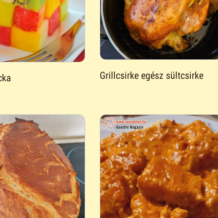
Grillcsirke egész sültcsirke
cka