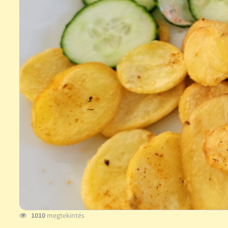
1010
megtekintés