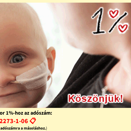
or 1%-hoz az adószám:
2273-1-06 📋
z adószámra a másoláshoz.
)