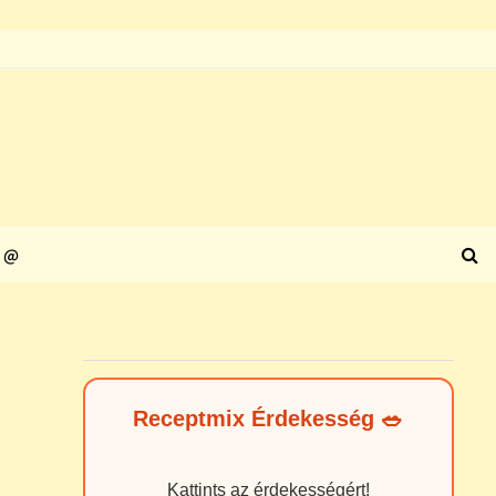
@
Receptmix Érdekesség 🥗
Kattints az érdekességért!