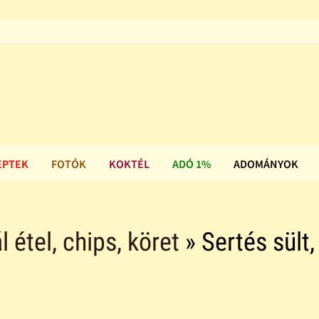
EPTEK
FOTÓK
KOKTÉL
ADÓ 1%
ADOMÁNYOK
l étel, chips, köret
» Sertés sült,