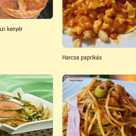
zi kenyér
Harcsa paprikás