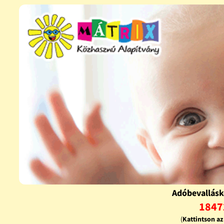
Adóbevallásk
1847
(
Kattintson a