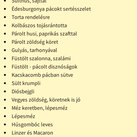
Sülthús, sajttal
Édesburgonya pácokt sertésszelet
Torta rendelésre
Kolbászos tojásrántotta
Párolt husi, paprikás szafttal
Párolt zöldség köret
Gulyás, tarhonyával
Füstölt szalonna, szalámi
Füstölt - pácolt disznóságok
Kacskacomb pácban sütve
Sült krumpli
Diósbejgli
Vegyes zöldség, köretnek is jó
Méz keretben, lépesméz
Lépesméz
Húsgombóc leves
Linzer és Macaron