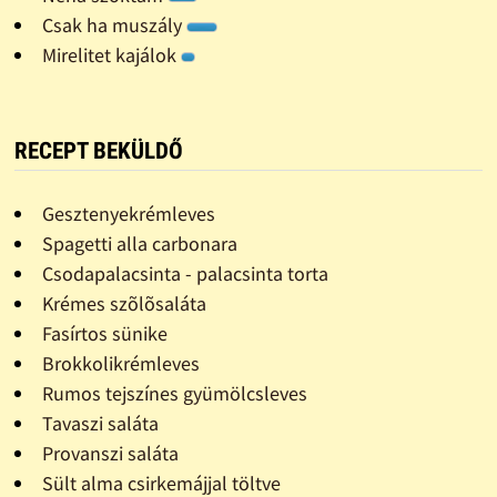
Csak ha muszály
Mirelitet kajálok
RECEPT BEKÜLDŐ
Gesztenyekrémleves
Spagetti alla carbonara
Csodapalacsinta - palacsinta torta
Krémes szõlõsaláta
Fasírtos sünike
Brokkolikrémleves
Rumos tejszínes gyümölcsleves
Tavaszi saláta
Provanszi saláta
Sült alma csirkemájjal töltve