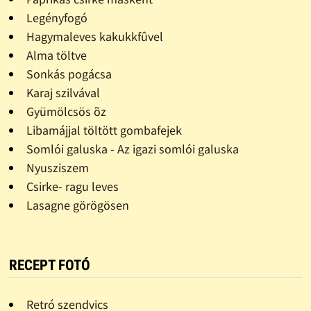
Legényfogó
Hagymaleves kakukkfûvel
Alma töltve
Sonkás pogácsa
Karaj szilvával
Gyümölcsös õz
Libamájjal töltött gombafejek
Somlói galuska - Az igazi somlói galuska
Nyusziszem
Csirke- ragu leves
Lasagne görögösen
RECEPT FOTÓ
Retró szendvics