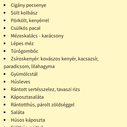
Cigány pecsenye
Sült kolbász
Pörkölt, kenyérrel
Csülkös pacal
Mézeskalács - karácsony
Lépes méz
Túrógombóc
Zsíroskenyér: kovászos kenyér, kacsazsír,
paradicsom, lilahagyma
Gyümölcstál
Húsleves
Rántott sertésszelez, tavaszi rizs
Káposztasaláta
Rántotthús, párolt zöldséggel
Saláta
Húsos káposzta