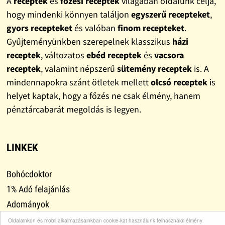
A
receptek
és
főzési receptek
világában oldalunk célja,
hogy mindenki könnyen találjon
egyszerű recepteket
,
gyors recepteket
és valóban
finom recepteket
.
Gyűjteményünkben szerepelnek klasszikus
házi
receptek
, változatos
ebéd receptek
és
vacsora
receptek
, valamint népszerű
sütemény receptek
is. A
mindennapokra szánt ötletek mellett
olcsó receptek
is
helyet kaptak, hogy a főzés ne csak élmény, hanem
pénztárcabarát megoldás is legyen.
LINKEK
Bohócdoktor
1% Adó felajánlás
Adományok
Leszokni
Oldalainkon és mobil alkalmazásainkban cookie-kat használunk felhasználói élmény