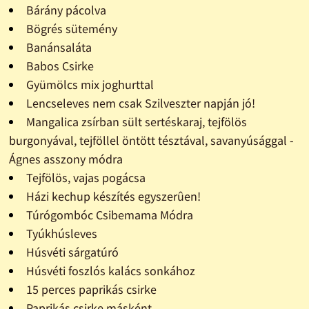
Bárány pácolva
Bögrés sütemény
Banánsaláta
Babos Csirke
Gyümölcs mix joghurttal
Lencseleves nem csak Szilveszter napján jó!
Mangalica zsírban sült sertéskaraj, tejfölös
burgonyával, tejföllel öntött tésztával, savanyúsággal -
Ágnes asszony módra
Tejfölös, vajas pogácsa
Házi kechup készítés egyszerûen!
Túrógombóc Csibemama Módra
Tyúkhúsleves
Húsvéti sárgatúró
Húsvéti foszlós kalács sonkához
15 perces paprikás csirke
Paprikás csirke másként