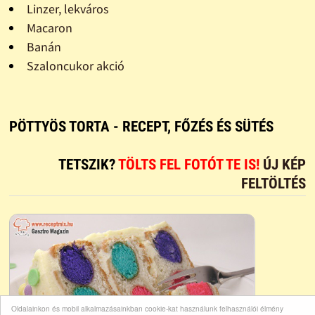
Linzer, lekváros
Macaron
Banán
Szaloncukor akció
PÖTTYÖS TORTA - RECEPT, FŐZÉS ÉS SÜTÉS
TETSZIK?
TÖLTS FEL FOTÓT TE IS!
ÚJ KÉP
FELTÖLTÉS
Oldalainkon és mobil alkalmazásainkban cookie-kat használunk felhasználói élmény