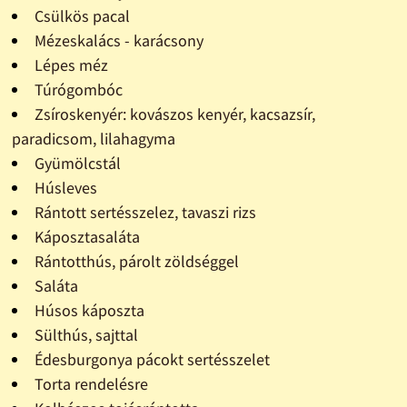
Csülkös pacal
Mézeskalács - karácsony
Lépes méz
Túrógombóc
Zsíroskenyér: kovászos kenyér, kacsazsír,
paradicsom, lilahagyma
Gyümölcstál
Húsleves
Rántott sertésszelez, tavaszi rizs
Káposztasaláta
Rántotthús, párolt zöldséggel
Saláta
Húsos káposzta
Sülthús, sajttal
Édesburgonya pácokt sertésszelet
Torta rendelésre