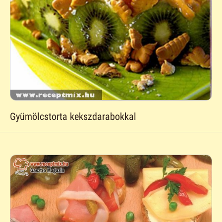
Gyümölcstorta kekszdarabokkal