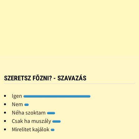
SZERETSZ FÕZNI? - SZAVAZÁS
Igen
Nem
Néha szoktam
Csak ha muszály
Mirelitet kajálok