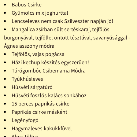
Babos Csirke
Gyümölcs mix joghurttal
Lencseleves nem csak Szilveszter napján jó!
Mangalica zsírban sült sertéskaraj, tejfölös
burgonyával, tejföllel öntött tésztával, savanyúsággal -
Ágnes asszony módra
Tejfölös, vajas pogácsa
Házi kechup készítés egyszerûen!
Túrógombóc Csibemama Módra
Tyúkhúsleves
Húsvéti sárgatúró
Húsvéti foszlós kalács sonkához
15 perces paprikás csirke
Paprikás csirke másként
Legényfogó
Hagymaleves kakukkfûvel
Alma töltve