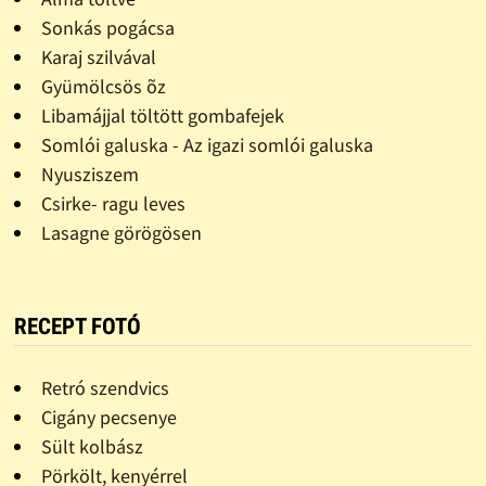
Sonkás pogácsa
Karaj szilvával
Gyümölcsös õz
Libamájjal töltött gombafejek
Somlói galuska - Az igazi somlói galuska
Nyusziszem
Csirke- ragu leves
Lasagne görögösen
RECEPT FOTÓ
Retró szendvics
Cigány pecsenye
Sült kolbász
Pörkölt, kenyérrel