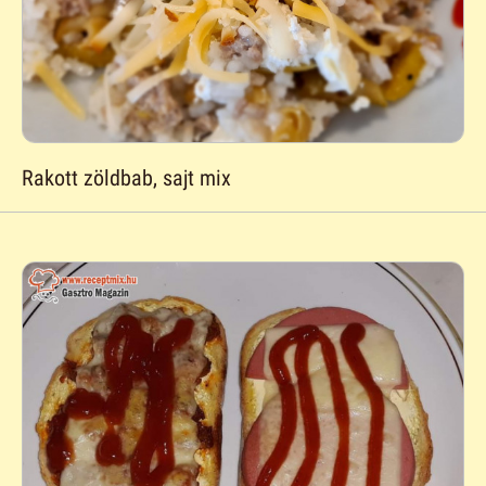
Rakott zöldbab, sajt mix