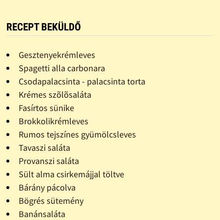
RECEPT BEKÜLDŐ
Gesztenyekrémleves
Spagetti alla carbonara
Csodapalacsinta - palacsinta torta
Krémes szõlõsaláta
Fasírtos sünike
Brokkolikrémleves
Rumos tejszínes gyümölcsleves
Tavaszi saláta
Provanszi saláta
Sült alma csirkemájjal töltve
Bárány pácolva
Bögrés sütemény
Banánsaláta