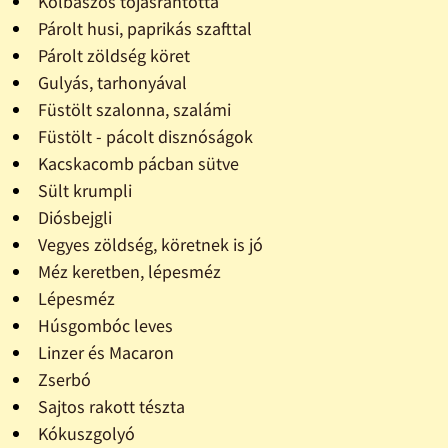
Kolbászos tojásrántotta
Párolt husi, paprikás szafttal
Párolt zöldség köret
Gulyás, tarhonyával
Füstölt szalonna, szalámi
Füstölt - pácolt disznóságok
Kacskacomb pácban sütve
Sült krumpli
Diósbejgli
Vegyes zöldség, köretnek is jó
Méz keretben, lépesméz
Lépesméz
Húsgombóc leves
Linzer és Macaron
Zserbó
Sajtos rakott tészta
Kókuszgolyó