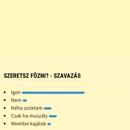
SZERETSZ FÕZNI? - SZAVAZÁS
Igen
Nem
Néha szoktam
Csak ha muszály
Mirelitet kajálok