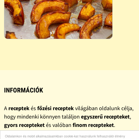
INFORMÁCIÓK
A
receptek
és
főzési receptek
világában oldalunk célja,
hogy mindenki könnyen találjon
egyszerű recepteket
,
gyors recepteket
és valóban
finom recepteket
.
Gyűjteményünkben szerepelnek klasszikus
házi
Oldalainkon és mobil alkalmazásainkban cookie-kat használunk felhasználói élmény