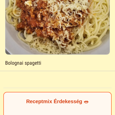
Bolognai spagetti
Receptmix Érdekesség 🥗