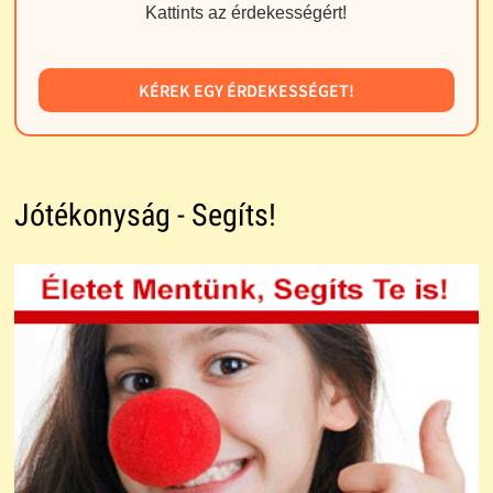
Kattints az érdekességért!
KÉREK EGY ÉRDEKESSÉGET!
Jótékonyság - Segíts!