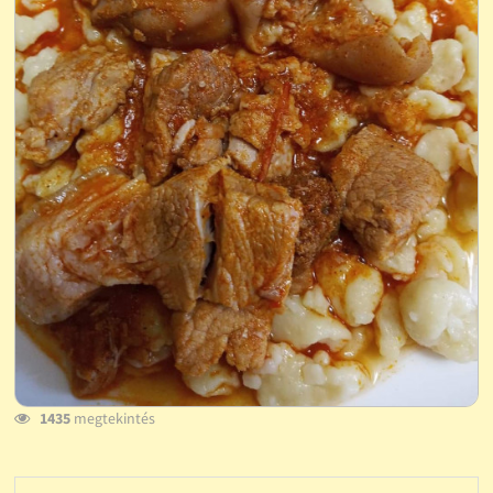
1435
megtekintés