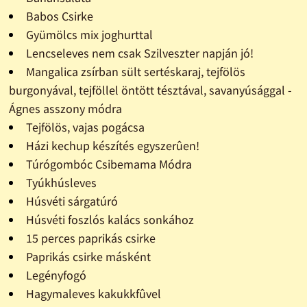
Babos Csirke
Gyümölcs mix joghurttal
Lencseleves nem csak Szilveszter napján jó!
Mangalica zsírban sült sertéskaraj, tejfölös
burgonyával, tejföllel öntött tésztával, savanyúsággal -
Ágnes asszony módra
Tejfölös, vajas pogácsa
Házi kechup készítés egyszerûen!
Túrógombóc Csibemama Módra
Tyúkhúsleves
Húsvéti sárgatúró
Húsvéti foszlós kalács sonkához
15 perces paprikás csirke
Paprikás csirke másként
Legényfogó
Hagymaleves kakukkfûvel