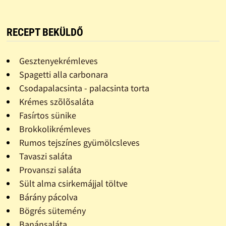
RECEPT BEKÜLDŐ
Gesztenyekrémleves
Spagetti alla carbonara
Csodapalacsinta - palacsinta torta
Krémes szõlõsaláta
Fasírtos sünike
Brokkolikrémleves
Rumos tejszínes gyümölcsleves
Tavaszi saláta
Provanszi saláta
Sült alma csirkemájjal töltve
Bárány pácolva
Bögrés sütemény
Banánsaláta