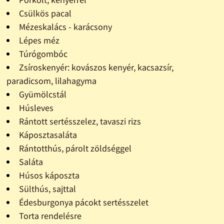
Csülkös pacal
Mézeskalács - karácsony
Lépes méz
Túrógombóc
Zsíroskenyér: kovászos kenyér, kacsazsír,
paradicsom, lilahagyma
Gyümölcstál
Húsleves
Rántott sertésszelez, tavaszi rizs
Káposztasaláta
Rántotthús, párolt zöldséggel
Saláta
Húsos káposzta
Sülthús, sajttal
Édesburgonya pácokt sertésszelet
Torta rendelésre