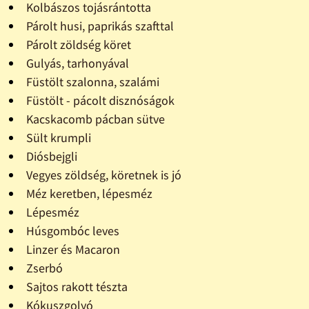
Kolbászos tojásrántotta
Párolt husi, paprikás szafttal
Párolt zöldség köret
Gulyás, tarhonyával
Füstölt szalonna, szalámi
Füstölt - pácolt disznóságok
Kacskacomb pácban sütve
Sült krumpli
Diósbejgli
Vegyes zöldség, köretnek is jó
Méz keretben, lépesméz
Lépesméz
Húsgombóc leves
Linzer és Macaron
Zserbó
Sajtos rakott tészta
Kókuszgolyó