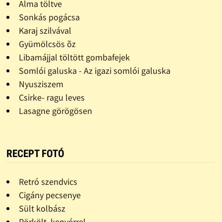
Alma töltve
Sonkás pogácsa
Karaj szilvával
Gyümölcsös õz
Libamájjal töltött gombafejek
Somlói galuska - Az igazi somlói galuska
Nyusziszem
Csirke- ragu leves
Lasagne görögösen
RECEPT FOTÓ
Retró szendvics
Cigány pecsenye
Sült kolbász
Pörkölt, kenyérrel