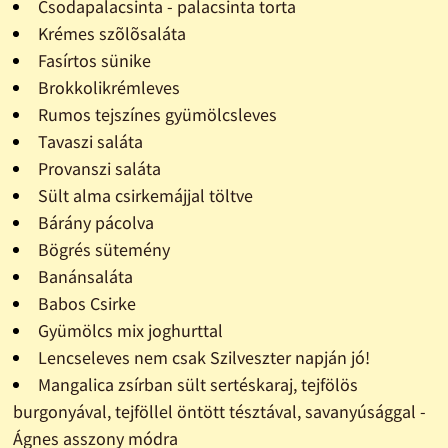
Csodapalacsinta - palacsinta torta
Krémes szõlõsaláta
Fasírtos sünike
Brokkolikrémleves
Rumos tejszínes gyümölcsleves
Tavaszi saláta
Provanszi saláta
Sült alma csirkemájjal töltve
Bárány pácolva
Bögrés sütemény
Banánsaláta
Babos Csirke
Gyümölcs mix joghurttal
Lencseleves nem csak Szilveszter napján jó!
Mangalica zsírban sült sertéskaraj, tejfölös
burgonyával, tejföllel öntött tésztával, savanyúsággal -
Ágnes asszony módra