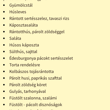
Gyümölcstál
Húsleves
Rántott sertésszelez, tavaszi rizs
Káposztasaláta
Rántotthús, párolt zöldséggel
Saláta
Húsos káposzta
Sülthús, sajttal
Édesburgonya pácokt sertésszelet
Torta rendelésre
Kolbászos tojásrántotta
Párolt husi, paprikás szafttal
Párolt zöldség köret
Gulyás, tarhonyával
Füstölt szalonna, szalámi
Füstölt - pácolt disznóságok