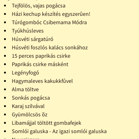
Tejfölös, vajas pogácsa
Házi kechup készítés egyszerûen!
Túrógombóc Csibemama Módra
Tyúkhúsleves
Húsvéti sárgatúró
Húsvéti foszlós kalács sonkához
15 perces paprikás csirke
Paprikás csirke másként
Legényfogó
Hagymaleves kakukkfûvel
Alma töltve
Sonkás pogácsa
Karaj szilvával
Gyümölcsös õz
Libamájjal töltött gombafejek
Somlói galuska - Az igazi somlói galuska