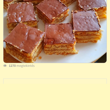
1270
megtekintés