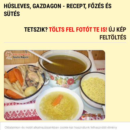
HÚSLEVES, GAZDAGON - RECEPT, FŐZÉS ÉS
SÜTÉS
TETSZIK?
TÖLTS FEL FOTÓT TE IS!
ÚJ KÉP
FELTÖLTÉS
Oldalainkon és mobil alkalmazásainkban cookie-kat használunk felhasználói élmény