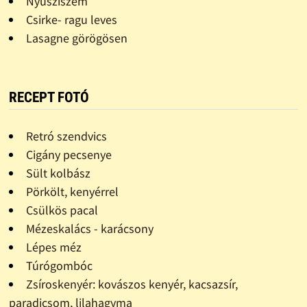
Nyusziszem
Csirke- ragu leves
Lasagne görögösen
RECEPT FOTÓ
Retró szendvics
Cigány pecsenye
Sült kolbász
Pörkölt, kenyérrel
Csülkös pacal
Mézeskalács - karácsony
Lépes méz
Túrógombóc
Zsíroskenyér: kovászos kenyér, kacsazsír,
paradicsom, lilahagyma