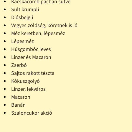
Kacskacomb pácban sütve
Sült krumpli
Diósbejgli
Vegyes zöldség, köretnek is jó
Méz keretben, lépesméz
Lépesméz
Húsgombóc leves
Linzer és Macaron
Zserbó
Sajtos rakott tészta
Kókuszgolyó
Linzer, lekváros
Macaron
Banán
Szaloncukor akció