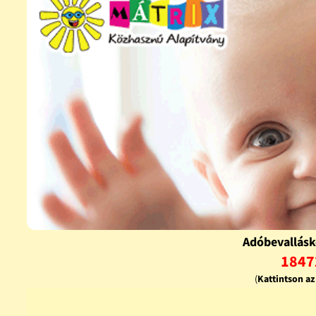
Adóbevallásk
1847
(
Kattintson a