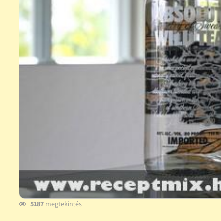
5187
megtekintés