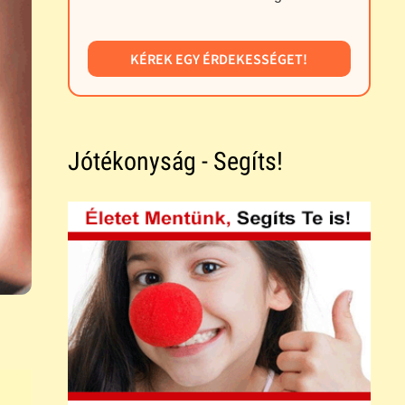
KÉREK EGY ÉRDEKESSÉGET!
Jótékonyság - Segíts!