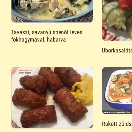
Tavaszi, savanyú spenót leves
fokhagymával, habarva
Uborkasalát
Rakott zöld