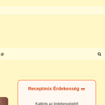
@
Receptmix Érdekesség 🥗
Kattints az érdekességért!