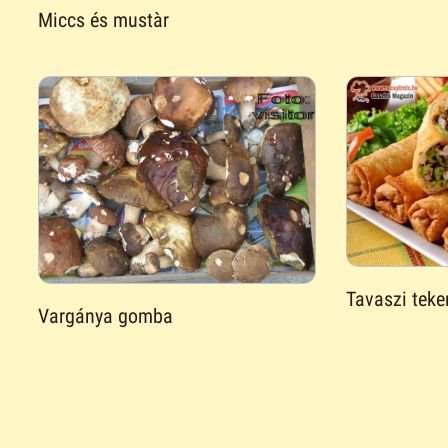
Miccs és mustàr
Tavaszi teke
Vargánya gomba