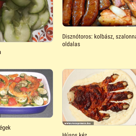
Disznótoros: kolbász, szalonn
oldalas
a
ségek
Húsos kéz