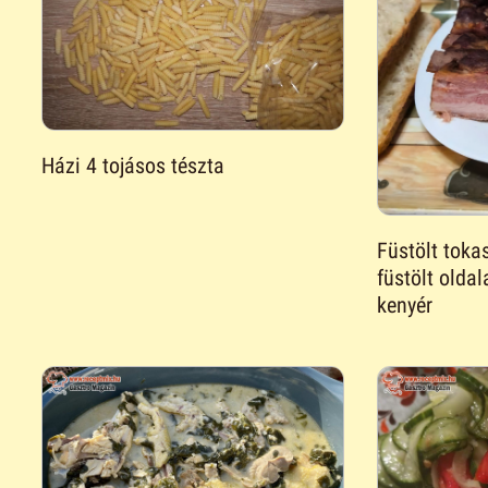
Házi 4 tojásos tészta
Füstölt toka
füstölt olda
kenyér