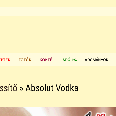
EPTEK
FOTÓK
KOKTÉL
ADÓ 1%
ADOMÁNYOK
issítő
» Absolut Vodka