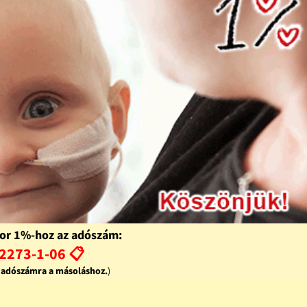
or 1%-hoz az adószám:
2273-1-06 📋
z adószámra a másoláshoz.
)