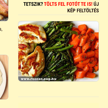
TETSZIK?
TÖLTS FEL FOTÓT TE IS!
ÚJ
KÉP FELTÖLTÉS
a,