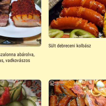
Sült debreceni kolbász
szalonna abárolva,
las, vadkovászos