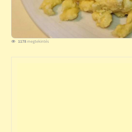
1178
megtekintés