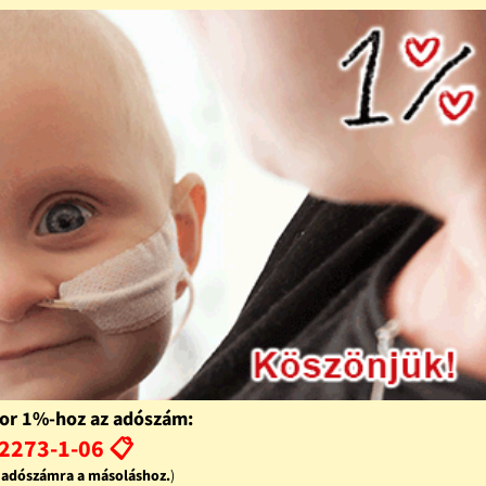
or 1%-hoz az adószám:
2273-1-06 📋
z adószámra a másoláshoz.
)