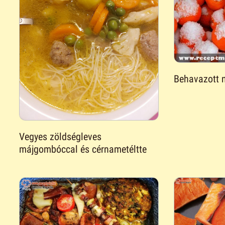
Behavazott 
Vegyes zöldségleves
májgombóccal és cérnametéltte