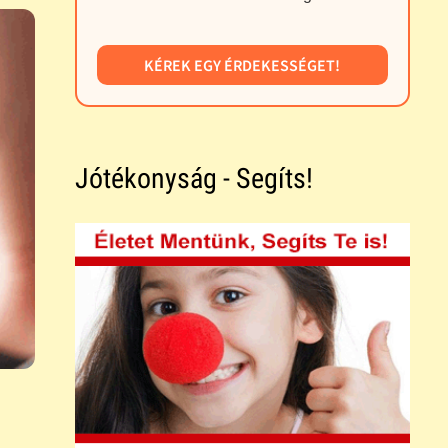
KÉREK EGY ÉRDEKESSÉGET!
Jótékonyság - Segíts!