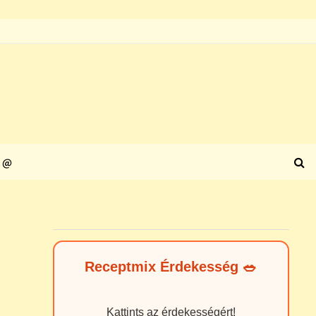
@
Receptmix Érdekesség 🥗
Kattints az érdekességért!