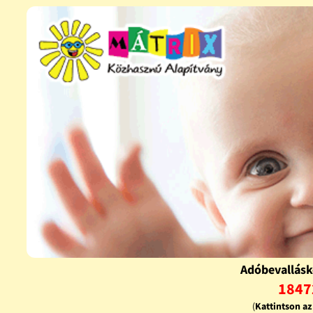
Adóbevallásk
1847
(
Kattintson a