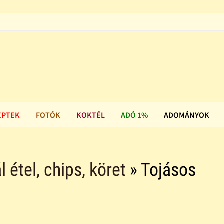
EPTEK
FOTÓK
KOKTÉL
ADÓ 1%
ADOMÁNYOK
l étel, chips, köret
» Tojásos