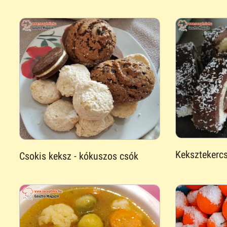
Keksztekerc
Csokis keksz - kókuszos csók