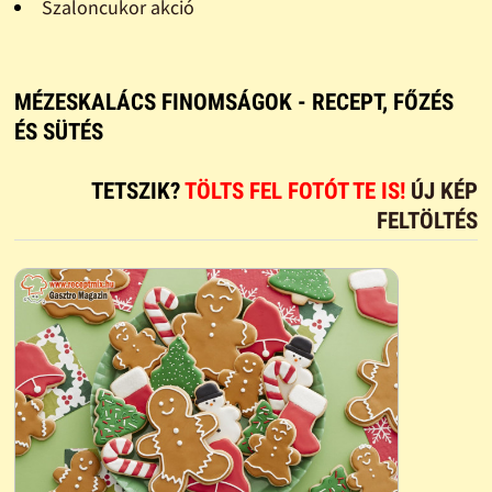
Szaloncukor akció
MÉZESKALÁCS FINOMSÁGOK - RECEPT, FŐZÉS
ÉS SÜTÉS
TETSZIK?
TÖLTS FEL FOTÓT TE IS!
ÚJ KÉP
FELTÖLTÉS