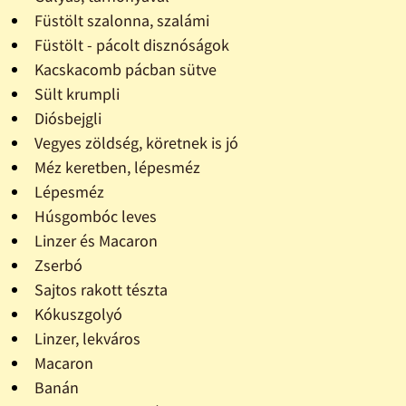
Füstölt szalonna, szalámi
Füstölt - pácolt disznóságok
Kacskacomb pácban sütve
Sült krumpli
Diósbejgli
Vegyes zöldség, köretnek is jó
Méz keretben, lépesméz
Lépesméz
Húsgombóc leves
Linzer és Macaron
Zserbó
Sajtos rakott tészta
Kókuszgolyó
Linzer, lekváros
Macaron
Banán