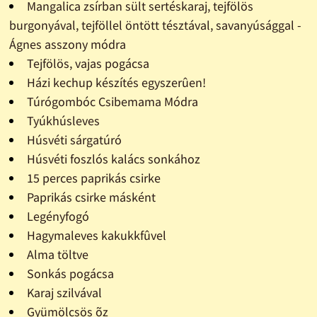
Mangalica zsírban sült sertéskaraj, tejfölös
burgonyával, tejföllel öntött tésztával, savanyúsággal -
Ágnes asszony módra
Tejfölös, vajas pogácsa
Házi kechup készítés egyszerûen!
Túrógombóc Csibemama Módra
Tyúkhúsleves
Húsvéti sárgatúró
Húsvéti foszlós kalács sonkához
15 perces paprikás csirke
Paprikás csirke másként
Legényfogó
Hagymaleves kakukkfûvel
Alma töltve
Sonkás pogácsa
Karaj szilvával
Gyümölcsös õz