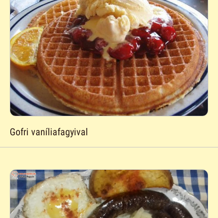
Gofri vaníliafagyival