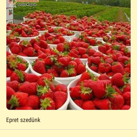
Epret szedünk