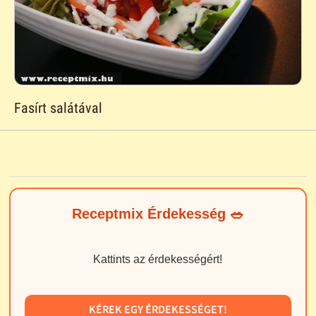
Fasírt salátával
Receptmix Érdekesség 🥗
Kattints az érdekességért!
KÉREK EGY ÉRDEKESSÉGET!