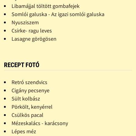
Libamájjal töltött gombafejek
Somlói galuska - Az igazi somlói galuska
Nyusziszem
Csirke- ragu leves
Lasagne görögösen
RECEPT FOTÓ
Retró szendvics
Cigány pecsenye
Sült kolbász
Pörkölt, kenyérrel
Csülkös pacal
Mézeskalács - karácsony
Lépes méz