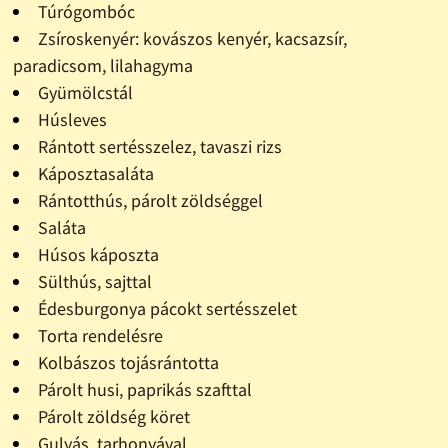
Túrógombóc
Zsíroskenyér: kovászos kenyér, kacsazsír,
paradicsom, lilahagyma
Gyümölcstál
Húsleves
Rántott sertésszelez, tavaszi rizs
Káposztasaláta
Rántotthús, párolt zöldséggel
Saláta
Húsos káposzta
Sülthús, sajttal
Édesburgonya pácokt sertésszelet
Torta rendelésre
Kolbászos tojásrántotta
Párolt husi, paprikás szafttal
Párolt zöldség köret
Gulyás, tarhonyával