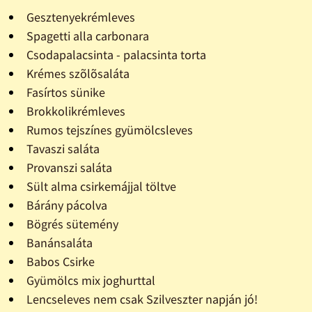
Gesztenyekrémleves
Spagetti alla carbonara
Csodapalacsinta - palacsinta torta
Krémes szõlõsaláta
Fasírtos sünike
Brokkolikrémleves
Rumos tejszínes gyümölcsleves
Tavaszi saláta
Provanszi saláta
Sült alma csirkemájjal töltve
Bárány pácolva
Bögrés sütemény
Banánsaláta
Babos Csirke
Gyümölcs mix joghurttal
Lencseleves nem csak Szilveszter napján jó!