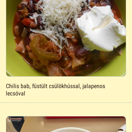
Chilis bab, füstült csülökhússal, jalapenos
lecsóval