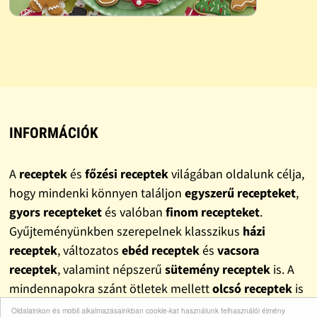
INFORMÁCIÓK
A
receptek
és
főzési receptek
világában oldalunk célja,
hogy mindenki könnyen találjon
egyszerű recepteket
,
gyors recepteket
és valóban
finom recepteket
.
Gyűjteményünkben szerepelnek klasszikus
házi
receptek
, változatos
ebéd receptek
és
vacsora
receptek
, valamint népszerű
sütemény receptek
is. A
mindennapokra szánt ötletek mellett
olcsó receptek
is
helyet kaptak, hogy a főzés ne csak élmény, hanem
Oldalainkon és mobil alkalmazásainkban cookie-kat használunk felhasználói élmény