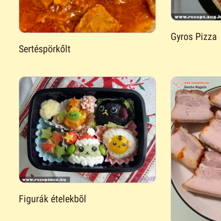
Gyros Pizza
Sertéspörkőlt
Figurák ételekbõl