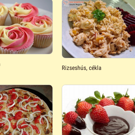
n
Rizseshús, cékla