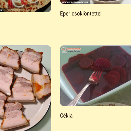
Eper csokiöntettel
Cékla