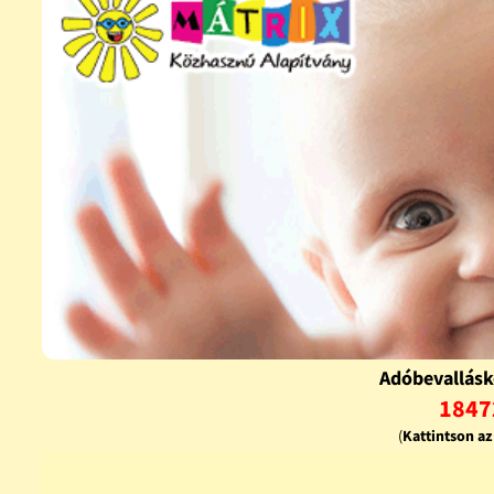
Adóbevallásk
1847
(
Kattintson a