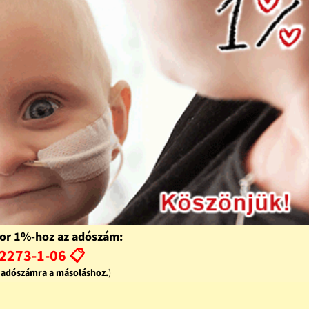
or 1%-hoz az adószám:
2273-1-06 📋
z adószámra a másoláshoz.
)