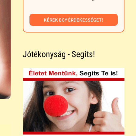
KÉREK EGY ÉRDEKESSÉGET!
Jótékonyság - Segíts!