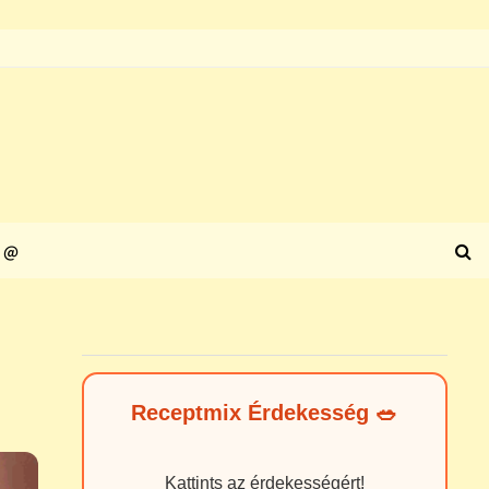
@
Receptmix Érdekesség 🥗
Kattints az érdekességért!