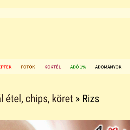
EPTEK
FOTÓK
KOKTÉL
ADÓ 1%
ADOMÁNYOK
l étel, chips, köret
» Rizs