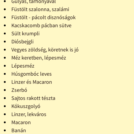
Gulyás, tarhonyával
Füstölt szalonna, szalámi
Füstölt - pácolt disznóságok
Kacskacomb pácban sütve
Sült krumpli
Diósbejgli
Vegyes zöldség, köretnek is jó
Méz keretben, lépesméz
Lépesméz
Húsgombóc leves
Linzer és Macaron
Zserbó
Sajtos rakott tészta
Kókuszgolyó
Linzer, lekváros
Macaron
Banán