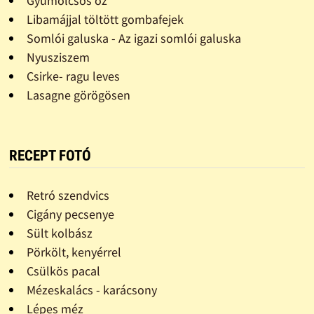
Gyümölcsös õz
Libamájjal töltött gombafejek
Somlói galuska - Az igazi somlói galuska
Nyusziszem
Csirke- ragu leves
Lasagne görögösen
RECEPT FOTÓ
Retró szendvics
Cigány pecsenye
Sült kolbász
Pörkölt, kenyérrel
Csülkös pacal
Mézeskalács - karácsony
Lépes méz