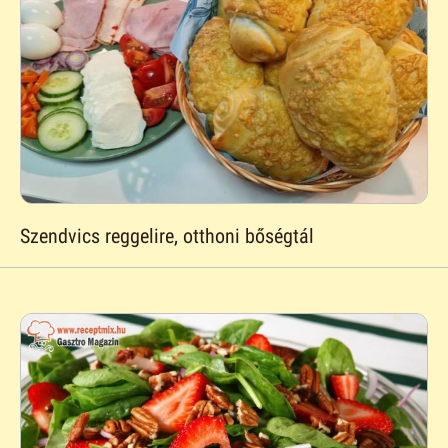
Szendvics reggelire, otthoni bőségtál