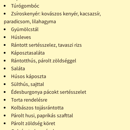
Túrógombóc
Zsíroskenyér: kovászos kenyér, kacsazsír,
paradicsom, lilahagyma
Gyümölcstál
Húsleves
Rántott sertésszelez, tavaszi rizs
Káposztasaláta
Rántotthús, párolt zöldséggel
Saláta
Húsos káposzta
Sülthús, sajttal
Édesburgonya pácokt sertésszelet
Torta rendelésre
Kolbászos tojásrántotta
Párolt husi, paprikás szafttal
Párolt zöldség köret