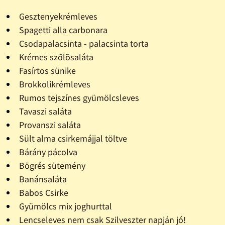
Gesztenyekrémleves
Spagetti alla carbonara
Csodapalacsinta - palacsinta torta
Krémes szõlõsaláta
Fasírtos sünike
Brokkolikrémleves
Rumos tejszínes gyümölcsleves
Tavaszi saláta
Provanszi saláta
Sült alma csirkemájjal töltve
Bárány pácolva
Bögrés sütemény
Banánsaláta
Babos Csirke
Gyümölcs mix joghurttal
Lencseleves nem csak Szilveszter napján jó!