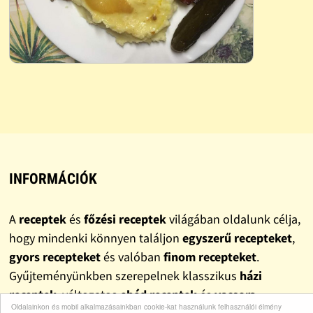
INFORMÁCIÓK
A
receptek
és
főzési receptek
világában oldalunk célja,
hogy mindenki könnyen találjon
egyszerű recepteket
,
gyors recepteket
és valóban
finom recepteket
.
Gyűjteményünkben szerepelnek klasszikus
házi
receptek
, változatos
ebéd receptek
és
vacsora
Oldalainkon és mobil alkalmazásainkban cookie-kat használunk felhasználói élmény