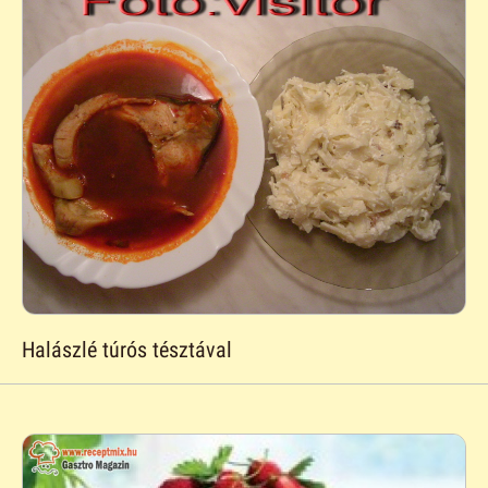
Halászlé túrós tésztával