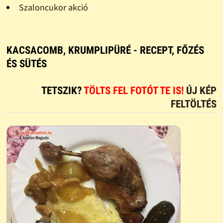
Szaloncukor akció
KACSACOMB, KRUMPLIPÜRÉ - RECEPT, FŐZÉS
ÉS SÜTÉS
TETSZIK?
TÖLTS FEL FOTÓT TE IS!
ÚJ KÉP
FELTÖLTÉS