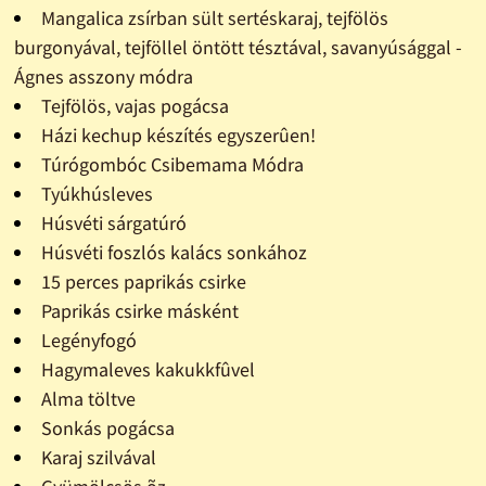
Mangalica zsírban sült sertéskaraj, tejfölös
burgonyával, tejföllel öntött tésztával, savanyúsággal -
Ágnes asszony módra
Tejfölös, vajas pogácsa
Házi kechup készítés egyszerûen!
Túrógombóc Csibemama Módra
Tyúkhúsleves
Húsvéti sárgatúró
Húsvéti foszlós kalács sonkához
15 perces paprikás csirke
Paprikás csirke másként
Legényfogó
Hagymaleves kakukkfûvel
Alma töltve
Sonkás pogácsa
Karaj szilvával