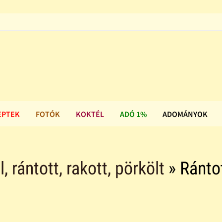
EPTEK
FOTÓK
KOKTÉL
ADÓ 1%
ADOMÁNYOK
ll, rántott, rakott, pörkölt
» Ránto