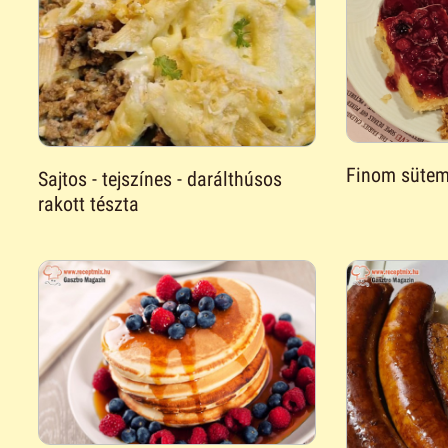
Finom süte
Sajtos - tejszínes - darálthúsos
rakott tészta