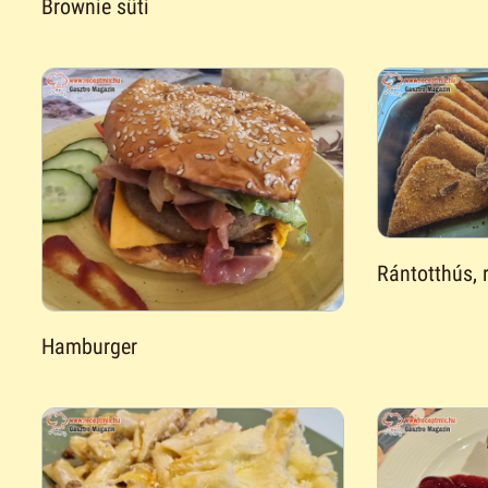
Brownie süti
Rántotthús, r
Hamburger