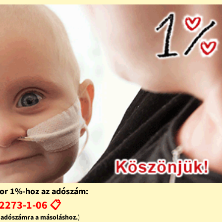
or 1%-hoz az adószám:
2273-1-06 📋
z adószámra a másoláshoz.
)