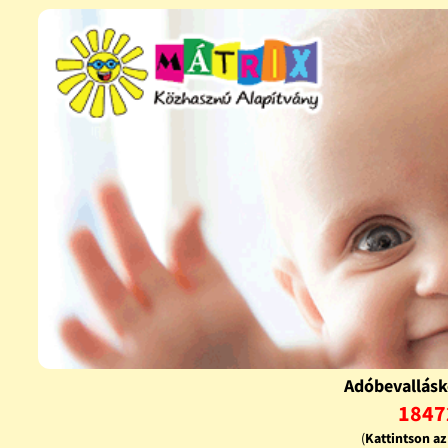
Adóbevallásk
1847
(
Kattintson a