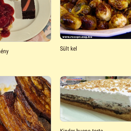
Sült kel
mény
Kinder bueno torta