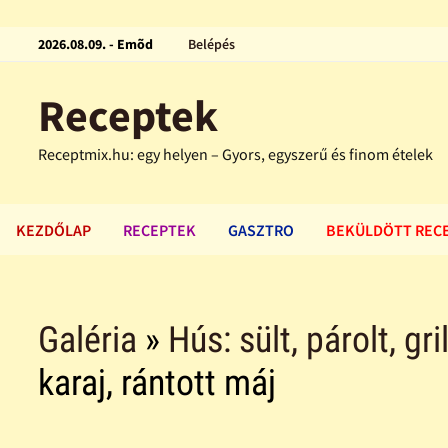
2026.08.09. - Emõd
Belépés
Receptek
Receptmix.hu: egy helyen – Gyors, egyszerű és finom ételek
KEZDŐLAP
RECEPTEK
GASZTRO
BEKÜLDÖTT REC
Galéria
»
Hús: sült, párolt, gri
karaj, rántott máj