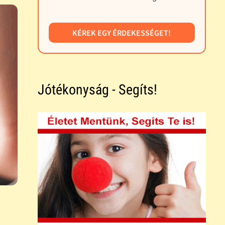
KÉREK EGY ÉRDEKESSÉGET!
Jótékonyság - Segíts!