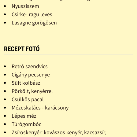
Nyusziszem
Csirke- ragu leves
Lasagne görögösen
RECEPT FOTÓ
Retró szendvics
Cigány pecsenye
Sült kolbász
Pörkölt, kenyérrel
Csülkös pacal
Mézeskalács - karácsony
Lépes méz
Túrógombóc
Zsíroskenyér: kovászos kenyér, kacsazsír,