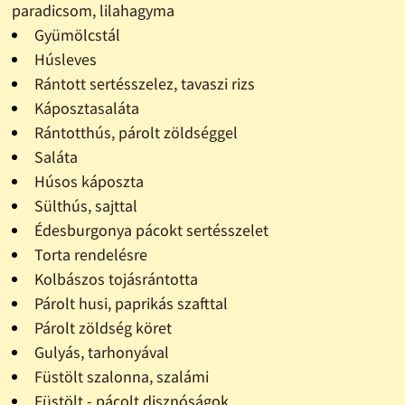
paradicsom, lilahagyma
Gyümölcstál
Húsleves
Rántott sertésszelez, tavaszi rizs
Káposztasaláta
Rántotthús, párolt zöldséggel
Saláta
Húsos káposzta
Sülthús, sajttal
Édesburgonya pácokt sertésszelet
Torta rendelésre
Kolbászos tojásrántotta
Párolt husi, paprikás szafttal
Párolt zöldség köret
Gulyás, tarhonyával
Füstölt szalonna, szalámi
Füstölt - pácolt disznóságok