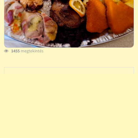
1455
megtekintés