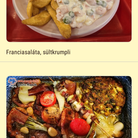
Franciasaláta, sültkrumpli