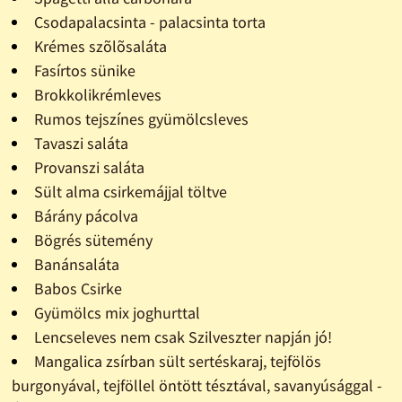
Csodapalacsinta - palacsinta torta
Krémes szõlõsaláta
Fasírtos sünike
Brokkolikrémleves
Rumos tejszínes gyümölcsleves
Tavaszi saláta
Provanszi saláta
Sült alma csirkemájjal töltve
Bárány pácolva
Bögrés sütemény
Banánsaláta
Babos Csirke
Gyümölcs mix joghurttal
Lencseleves nem csak Szilveszter napján jó!
Mangalica zsírban sült sertéskaraj, tejfölös
burgonyával, tejföllel öntött tésztával, savanyúsággal -