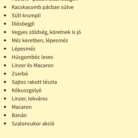
Kacskacomb pácban sütve
Sült krumpli
Diósbejgli
Vegyes zöldség, köretnek is jó
Méz keretben, lépesméz
Lépesméz
Húsgombóc leves
Linzer és Macaron
Zserbó
Sajtos rakott tészta
Kókuszgolyó
Linzer, lekváros
Macaron
Banán
Szaloncukor akció