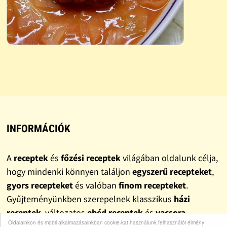
INFORMÁCIÓK
A
receptek
és
főzési receptek
világában oldalunk célja,
hogy mindenki könnyen találjon
egyszerű recepteket
,
gyors recepteket
és valóban
finom recepteket
.
Gyűjteményünkben szerepelnek klasszikus
házi
receptek
, változatos
ebéd receptek
és
vacsora
Oldalainkon és mobil alkalmazásainkban cookie-kat használunk felhasználói élmény
receptek
, valamint népszerű
sütemény receptek
is. A