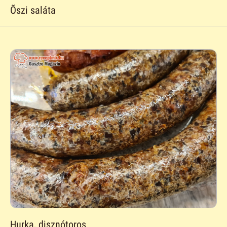
Õszi saláta
Hurka, disznótoros