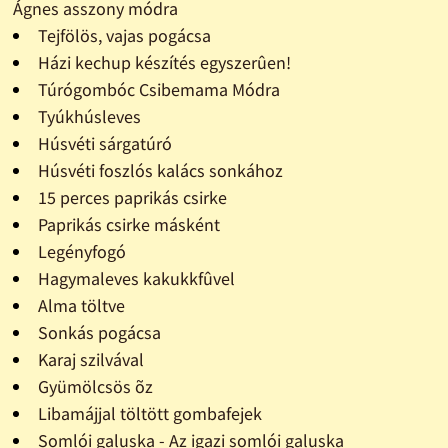
Ágnes asszony módra
Tejfölös, vajas pogácsa
Házi kechup készítés egyszerûen!
Túrógombóc Csibemama Módra
Tyúkhúsleves
Húsvéti sárgatúró
Húsvéti foszlós kalács sonkához
15 perces paprikás csirke
Paprikás csirke másként
Legényfogó
Hagymaleves kakukkfûvel
Alma töltve
Sonkás pogácsa
Karaj szilvával
Gyümölcsös õz
Libamájjal töltött gombafejek
Somlói galuska - Az igazi somlói galuska