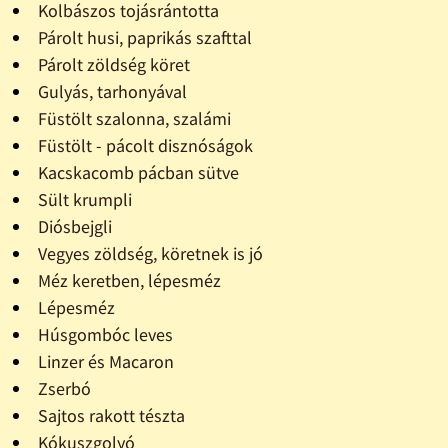
Kolbászos tojásrántotta
Párolt husi, paprikás szafttal
Párolt zöldség köret
Gulyás, tarhonyával
Füstölt szalonna, szalámi
Füstölt - pácolt disznóságok
Kacskacomb pácban sütve
Sült krumpli
Diósbejgli
Vegyes zöldség, köretnek is jó
Méz keretben, lépesméz
Lépesméz
Húsgombóc leves
Linzer és Macaron
Zserbó
Sajtos rakott tészta
Kókuszgolyó