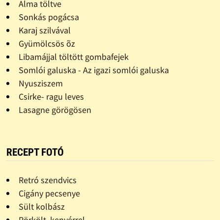
Alma töltve
Sonkás pogácsa
Karaj szilvával
Gyümölcsös õz
Libamájjal töltött gombafejek
Somlói galuska - Az igazi somlói galuska
Nyusziszem
Csirke- ragu leves
Lasagne görögösen
RECEPT FOTÓ
Retró szendvics
Cigány pecsenye
Sült kolbász
Pörkölt, kenyérrel