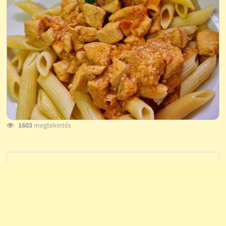
1603
megtekintés