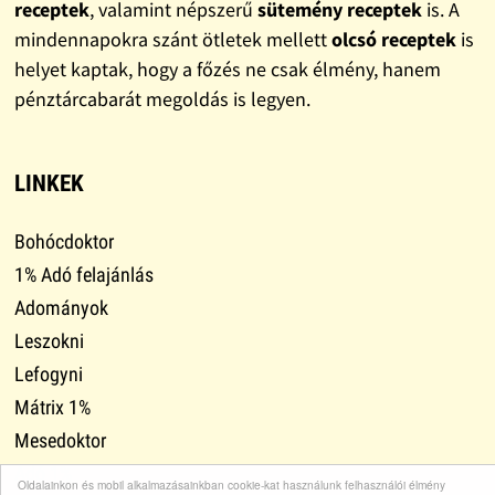
receptek
, valamint népszerű
sütemény receptek
is. A
mindennapokra szánt ötletek mellett
olcsó receptek
is
helyet kaptak, hogy a főzés ne csak élmény, hanem
pénztárcabarát megoldás is legyen.
LINKEK
Bohócdoktor
1% Adó felajánlás
Adományok
Leszokni
Lefogyni
Mátrix 1%
Mesedoktor
Adó 1%
Oldalainkon és mobil alkalmazásainkban cookie-kat használunk felhasználói élmény