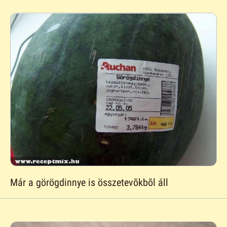
Már a görögdinnye is összetevõkbõl áll