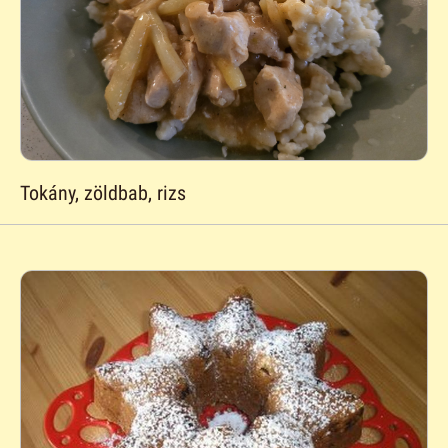
Tokány, zöldbab, rizs