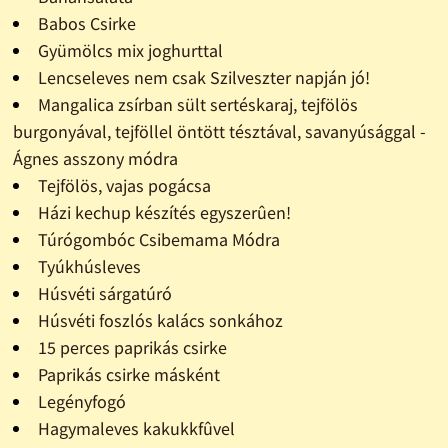
Babos Csirke
Gyümölcs mix joghurttal
Lencseleves nem csak Szilveszter napján jó!
Mangalica zsírban sült sertéskaraj, tejfölös
burgonyával, tejföllel öntött tésztával, savanyúsággal -
Ágnes asszony módra
Tejfölös, vajas pogácsa
Házi kechup készítés egyszerûen!
Túrógombóc Csibemama Módra
Tyúkhúsleves
Húsvéti sárgatúró
Húsvéti foszlós kalács sonkához
15 perces paprikás csirke
Paprikás csirke másként
Legényfogó
Hagymaleves kakukkfûvel