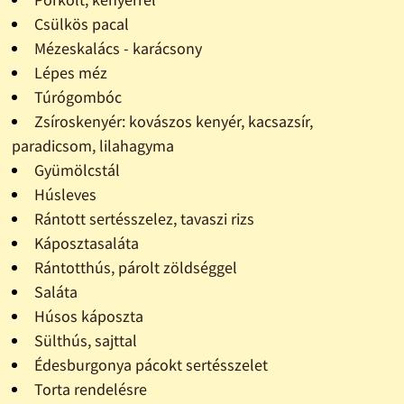
Csülkös pacal
Mézeskalács - karácsony
Lépes méz
Túrógombóc
Zsíroskenyér: kovászos kenyér, kacsazsír,
paradicsom, lilahagyma
Gyümölcstál
Húsleves
Rántott sertésszelez, tavaszi rizs
Káposztasaláta
Rántotthús, párolt zöldséggel
Saláta
Húsos káposzta
Sülthús, sajttal
Édesburgonya pácokt sertésszelet
Torta rendelésre