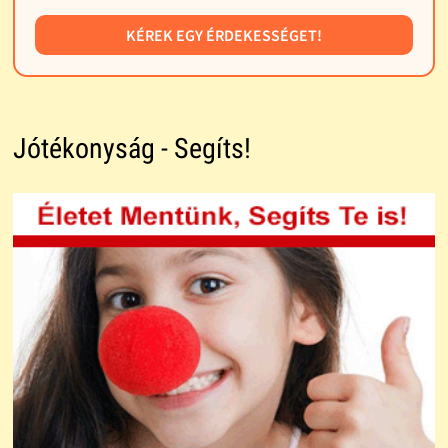
KÉREK EGY ÉRDEKESSÉGET!
Jótékonyság - Segíts!