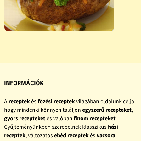
INFORMÁCIÓK
A
receptek
és
főzési receptek
világában oldalunk célja,
hogy mindenki könnyen találjon
egyszerű recepteket
,
gyors recepteket
és valóban
finom recepteket
.
Gyűjteményünkben szerepelnek klasszikus
házi
receptek
, változatos
ebéd receptek
és
vacsora