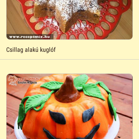
Csillag alakú kuglóf