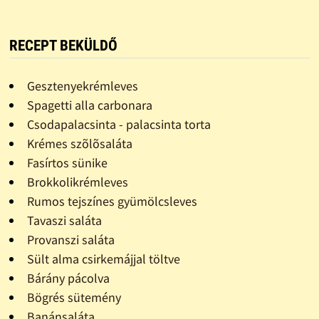
RECEPT BEKÜLDŐ
Gesztenyekrémleves
Spagetti alla carbonara
Csodapalacsinta - palacsinta torta
Krémes szõlõsaláta
Fasírtos sünike
Brokkolikrémleves
Rumos tejszínes gyümölcsleves
Tavaszi saláta
Provanszi saláta
Sült alma csirkemájjal töltve
Bárány pácolva
Bögrés sütemény
Banánsaláta