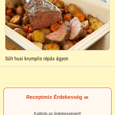
Sült husi krumplis répás ágyon
Receptmix Érdekesség 🥗
Kattints az érdekességért!