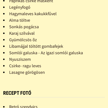
Paprikás csirke másként
Legényfogó
Hagymaleves kakukkfûvel
Alma töltve
Sonkás pogácsa
Karaj szilvával
Gyümölcsös õz
Libamájjal töltött gombafejek
Somlói galuska - Az igazi somlói galuska
Nyusziszem
Csirke- ragu leves
Lasagne görögösen
RECEPT FOTÓ
Retró szendvics