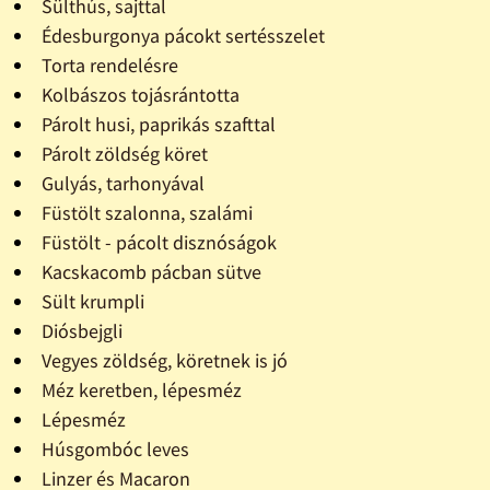
Sülthús, sajttal
Édesburgonya pácokt sertésszelet
Torta rendelésre
Kolbászos tojásrántotta
Párolt husi, paprikás szafttal
Párolt zöldség köret
Gulyás, tarhonyával
Füstölt szalonna, szalámi
Füstölt - pácolt disznóságok
Kacskacomb pácban sütve
Sült krumpli
Diósbejgli
Vegyes zöldség, köretnek is jó
Méz keretben, lépesméz
Lépesméz
Húsgombóc leves
Linzer és Macaron