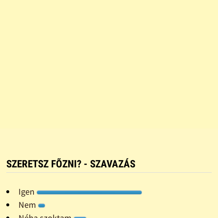
SZERETSZ FÕZNI? - SZAVAZÁS
Igen
Nem
Néha szoktam