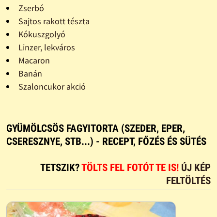
Zserbó
Sajtos rakott tészta
Kókuszgolyó
Linzer, lekváros
Macaron
Banán
Szaloncukor akció
GYÜMÖLCSÖS FAGYITORTA (SZEDER, EPER,
CSERESZNYE, STB...) - RECEPT, FŐZÉS ÉS SÜTÉS
TETSZIK?
TÖLTS FEL FOTÓT TE IS!
ÚJ KÉP
FELTÖLTÉS