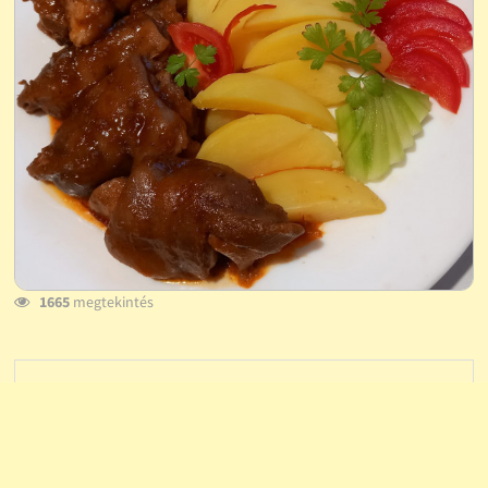
1665
megtekintés