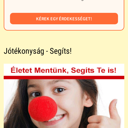
KÉREK EGY ÉRDEKESSÉGET!
Jótékonyság - Segíts!