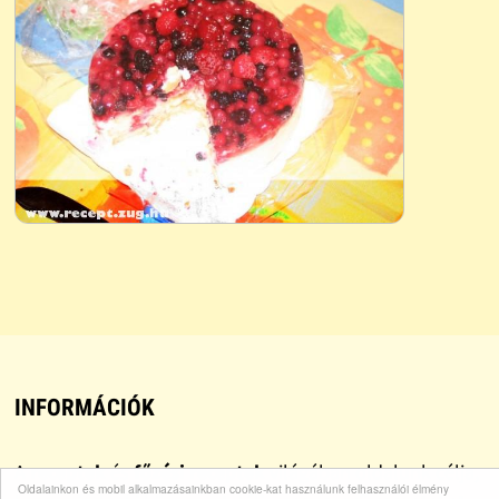
INFORMÁCIÓK
A
receptek
és
főzési receptek
világában oldalunk célja,
Oldalainkon és mobil alkalmazásainkban cookie-kat használunk felhasználói élmény