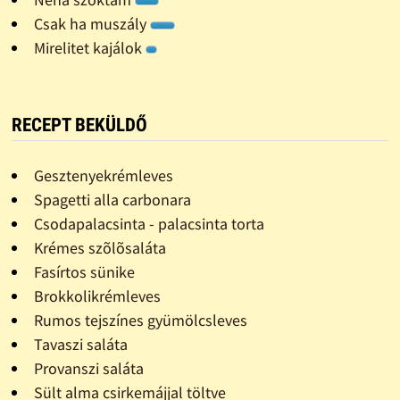
Csak ha muszály
Mirelitet kajálok
RECEPT BEKÜLDŐ
Gesztenyekrémleves
Spagetti alla carbonara
Csodapalacsinta - palacsinta torta
Krémes szõlõsaláta
Fasírtos sünike
Brokkolikrémleves
Rumos tejszínes gyümölcsleves
Tavaszi saláta
Provanszi saláta
Sült alma csirkemájjal töltve