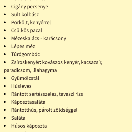
Cigány pecsenye
Sült kolbász
Pörkölt, kenyérrel
Csülkös pacal
Mézeskalács - karácsony
Lépes méz
Túrógombóc
Zsíroskenyér: kovászos kenyér, kacsazsír,
paradicsom, lilahagyma
Gyümölcstál
Húsleves
Rántott sertésszelez, tavaszi rizs
Káposztasaláta
Rántotthús, párolt zöldséggel
Saláta
Húsos káposzta