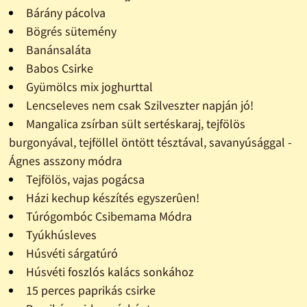
Bárány pácolva
Bögrés sütemény
Banánsaláta
Babos Csirke
Gyümölcs mix joghurttal
Lencseleves nem csak Szilveszter napján jó!
Mangalica zsírban sült sertéskaraj, tejfölös
burgonyával, tejföllel öntött tésztával, savanyúsággal -
Ágnes asszony módra
Tejfölös, vajas pogácsa
Házi kechup készítés egyszerûen!
Túrógombóc Csibemama Módra
Tyúkhúsleves
Húsvéti sárgatúró
Húsvéti foszlós kalács sonkához
15 perces paprikás csirke