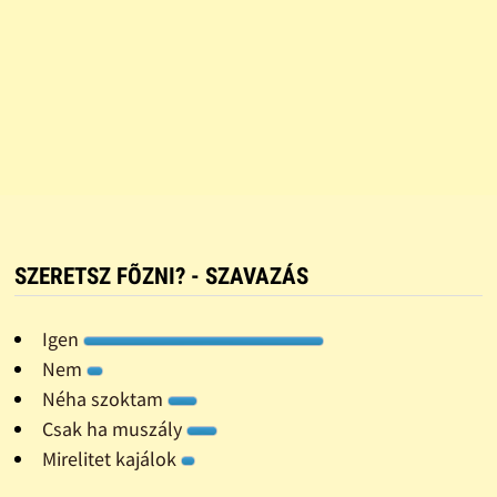
SZERETSZ FÕZNI? - SZAVAZÁS
Igen
Nem
Néha szoktam
Csak ha muszály
Mirelitet kajálok