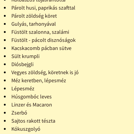
Párolt husi, paprikás szafttal
Párolt zöldség köret
Gulyás, tarhonyával
Füstölt szalonna, szalámi
Füstölt - pácolt disznóságok
Kacskacomb pácban sütve
Sült krumpli
Diósbejgli
Vegyes zöldség, köretnek is jó
Méz keretben, lépesméz
Lépesméz
Húsgombóc leves
Linzer és Macaron
Zserbó
Sajtos rakott tészta
Kókuszgolyó