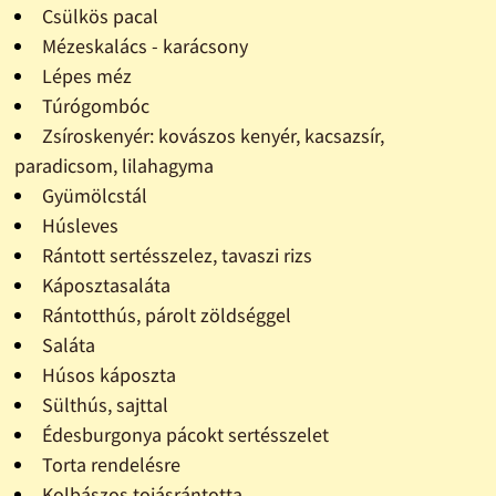
Csülkös pacal
Mézeskalács - karácsony
Lépes méz
Túrógombóc
Zsíroskenyér: kovászos kenyér, kacsazsír,
paradicsom, lilahagyma
Gyümölcstál
Húsleves
Rántott sertésszelez, tavaszi rizs
Káposztasaláta
Rántotthús, párolt zöldséggel
Saláta
Húsos káposzta
Sülthús, sajttal
Édesburgonya pácokt sertésszelet
Torta rendelésre
Kolbászos tojásrántotta