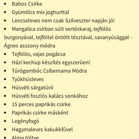
Babos Csirke
Gyümölcs mix joghurttal
Lencseleves nem csak Szilveszter napján jó!
Mangalica zsírban sült sertéskaraj, tejfölös
burgonyával, tejföllel öntött tésztával, savanyúsággal -
Ágnes asszony módra
Tejfölös, vajas pogácsa
Házi kechup készítés egyszerûen!
Túrógombóc Csibemama Módra
Tyúkhúsleves
Húsvéti sárgatúró
Húsvéti foszlós kalács sonkához
15 perces paprikás csirke
Paprikás csirke másként
Legényfogó
Hagymaleves kakukkfûvel
Alma töltve