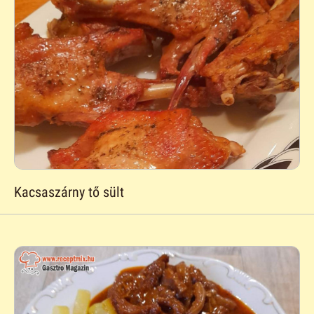
Kacsaszárny tő sült