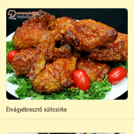
Étvágyébresztő sültcsirke