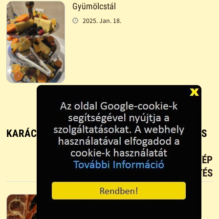
Gyümölcstál
2025. Jan. 18.
KARÁCSONYI BEIGLI - RECEPT, FŐZÉS ÉS SÜTÉS
TETSZIK?
TÖLTS FEL FOTÓT TE IS!
ÚJ KÉP
FELTÖLTÉS