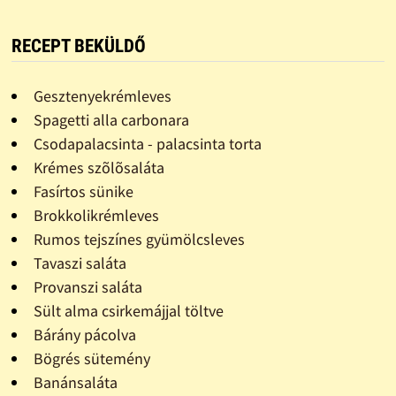
RECEPT BEKÜLDŐ
Gesztenyekrémleves
Spagetti alla carbonara
Csodapalacsinta - palacsinta torta
Krémes szõlõsaláta
Fasírtos sünike
Brokkolikrémleves
Rumos tejszínes gyümölcsleves
Tavaszi saláta
Provanszi saláta
Sült alma csirkemájjal töltve
Bárány pácolva
Bögrés sütemény
Banánsaláta