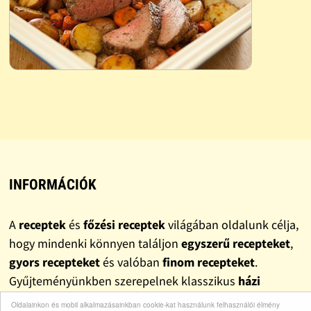
INFORMÁCIÓK
A
receptek
és
főzési receptek
világában oldalunk célja,
hogy mindenki könnyen találjon
egyszerű recepteket
,
gyors recepteket
és valóban
finom recepteket
.
Gyűjteményünkben szerepelnek klasszikus
házi
receptek
, változatos
ebéd receptek
és
vacsora
Oldalainkon és mobil alkalmazásainkban cookie-kat használunk felhasználói élmény