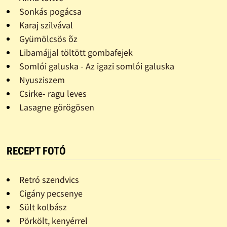
Sonkás pogácsa
Karaj szilvával
Gyümölcsös õz
Libamájjal töltött gombafejek
Somlói galuska - Az igazi somlói galuska
Nyusziszem
Csirke- ragu leves
Lasagne görögösen
RECEPT FOTÓ
Retró szendvics
Cigány pecsenye
Sült kolbász
Pörkölt, kenyérrel