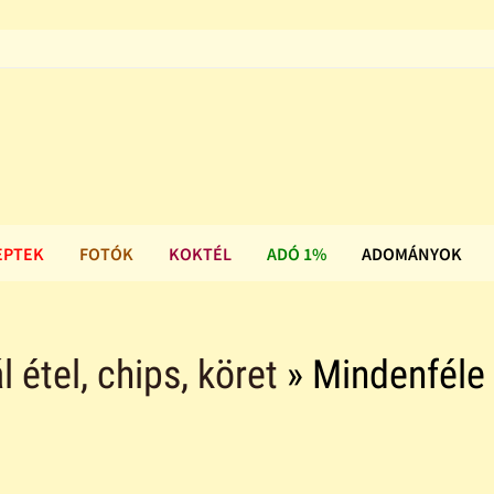
EPTEK
FOTÓK
KOKTÉL
ADÓ 1%
ADOMÁNYOK
l étel, chips, köret
» Mindenféle