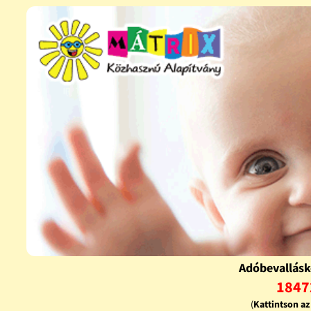
Adóbevallásk
1847
(
Kattintson a