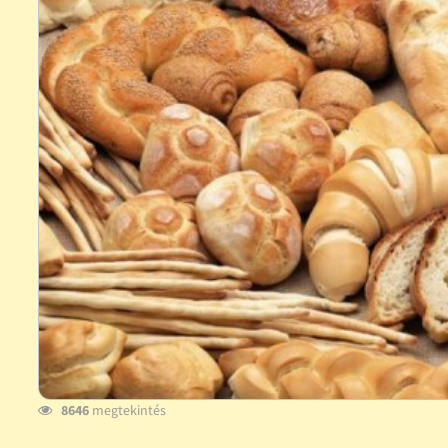
8646
megtekintés