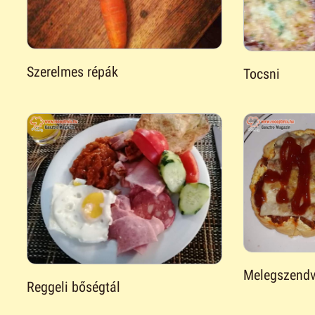
Szerelmes répák
Tocsni
Melegszendv
Reggeli bőségtál