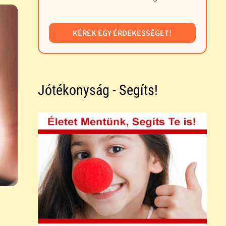
KÉREK EGY ÉRDEKESSÉGET!
Jótékonyság - Segíts!