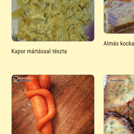
Almás kock
Kapor mártással tészta