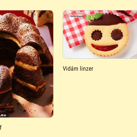
Vidám linzer
f