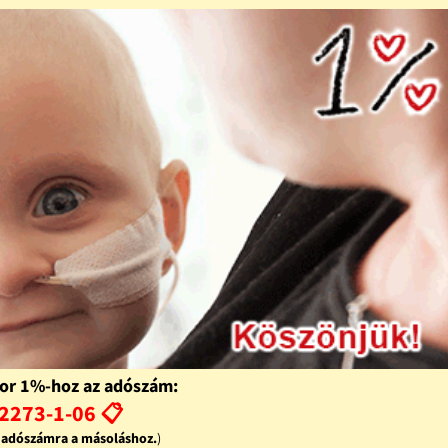
or 1%-hoz az adószám:
2273-1-06 📋
z adószámra a másoláshoz.
)