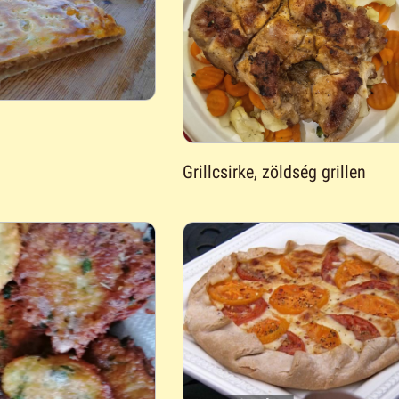
a
Grillcsirke, zöldség grillen