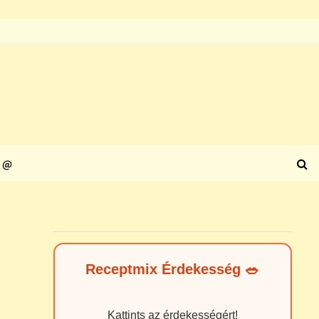
@
Receptmix Érdekesség 🥗
Kattints az érdekességért!