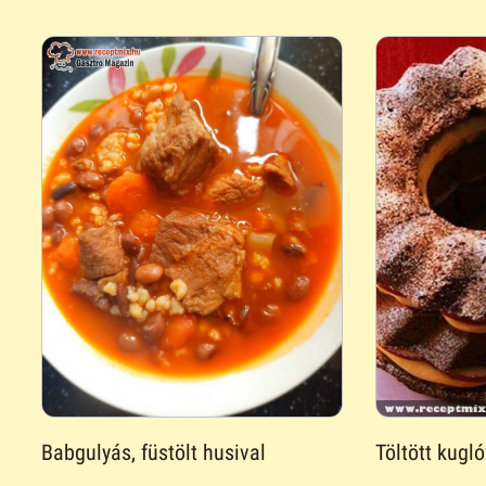
Töltött kugló
Babgulyás, füstölt husival