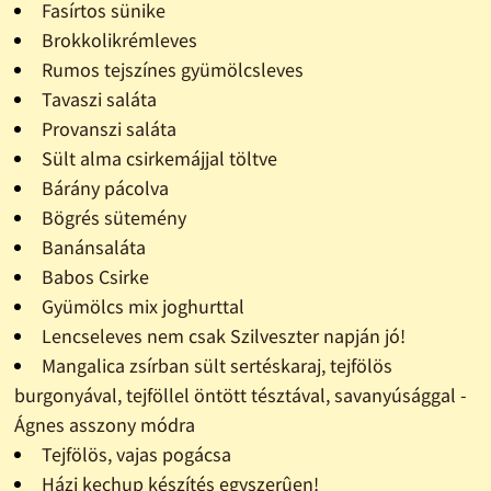
Fasírtos sünike
Brokkolikrémleves
Rumos tejszínes gyümölcsleves
Tavaszi saláta
Provanszi saláta
Sült alma csirkemájjal töltve
Bárány pácolva
Bögrés sütemény
Banánsaláta
Babos Csirke
Gyümölcs mix joghurttal
Lencseleves nem csak Szilveszter napján jó!
Mangalica zsírban sült sertéskaraj, tejfölös
burgonyával, tejföllel öntött tésztával, savanyúsággal -
Ágnes asszony módra
Tejfölös, vajas pogácsa
Házi kechup készítés egyszerûen!