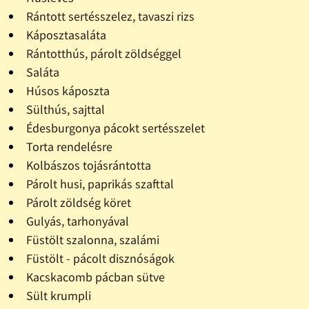
Rántott sertésszelez, tavaszi rizs
Káposztasaláta
Rántotthús, párolt zöldséggel
Saláta
Húsos káposzta
Sülthús, sajttal
Édesburgonya pácokt sertésszelet
Torta rendelésre
Kolbászos tojásrántotta
Párolt husi, paprikás szafttal
Párolt zöldség köret
Gulyás, tarhonyával
Füstölt szalonna, szalámi
Füstölt - pácolt disznóságok
Kacskacomb pácban sütve
Sült krumpli