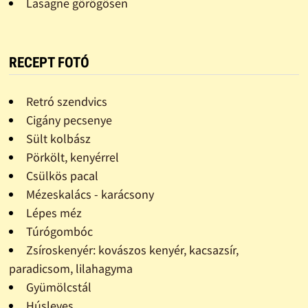
Lasagne görögösen
RECEPT FOTÓ
Retró szendvics
Cigány pecsenye
Sült kolbász
Pörkölt, kenyérrel
Csülkös pacal
Mézeskalács - karácsony
Lépes méz
Túrógombóc
Zsíroskenyér: kovászos kenyér, kacsazsír,
paradicsom, lilahagyma
Gyümölcstál
Húsleves