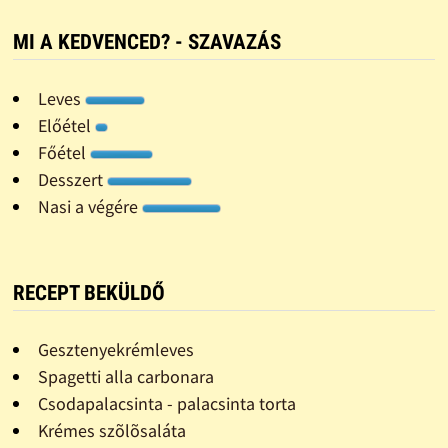
MI A KEDVENCED? - SZAVAZÁS
Leves
Előétel
Főétel
Desszert
Nasi a végére
RECEPT BEKÜLDŐ
Gesztenyekrémleves
Spagetti alla carbonara
Csodapalacsinta - palacsinta torta
Krémes szõlõsaláta