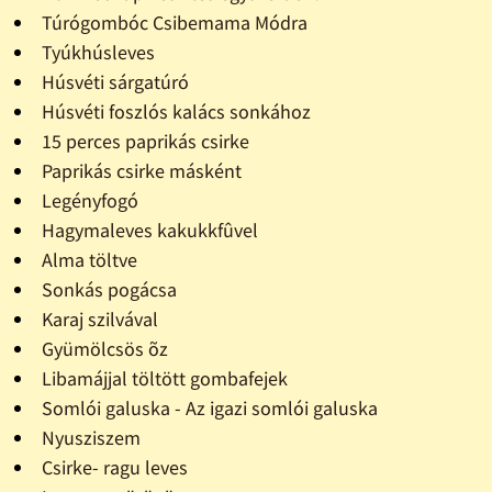
Túrógombóc Csibemama Módra
Tyúkhúsleves
Húsvéti sárgatúró
Húsvéti foszlós kalács sonkához
15 perces paprikás csirke
Paprikás csirke másként
Legényfogó
Hagymaleves kakukkfûvel
Alma töltve
Sonkás pogácsa
Karaj szilvával
Gyümölcsös õz
Libamájjal töltött gombafejek
Somlói galuska - Az igazi somlói galuska
Nyusziszem
Csirke- ragu leves