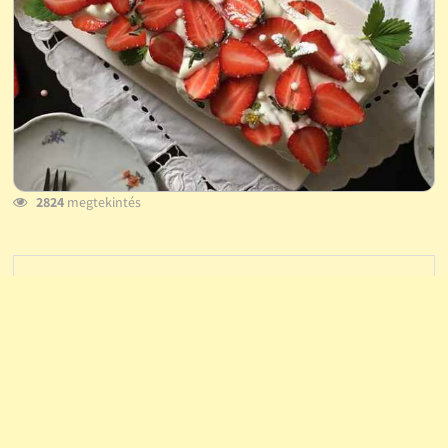
2824
megtekintés