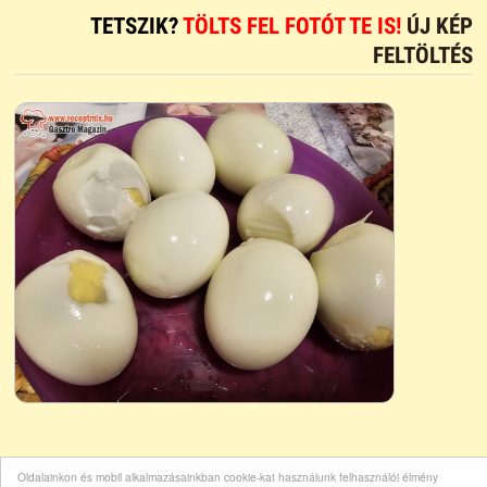
TETSZIK?
TÖLTS FEL FOTÓT TE IS!
ÚJ KÉP
FELTÖLTÉS
Oldalainkon és mobil alkalmazásainkban cookie-kat használunk felhasználói élmény