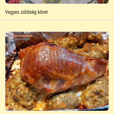
Vegyes zöldség köret