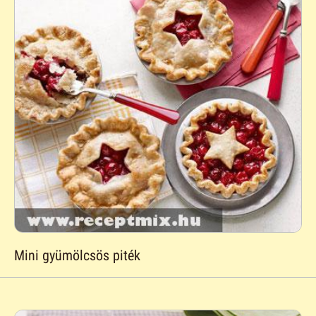
Mini gyümölcsös piték