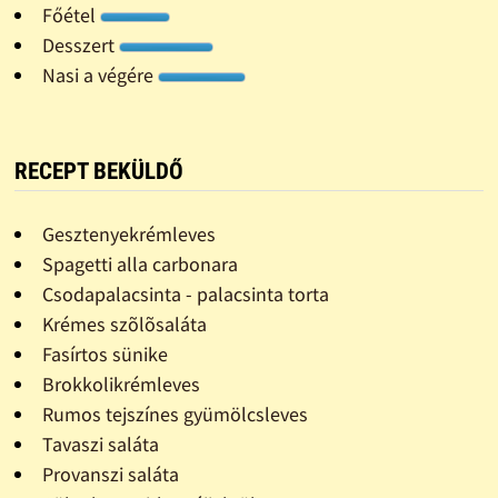
Főétel
Desszert
Nasi a végére
RECEPT BEKÜLDŐ
Gesztenyekrémleves
Spagetti alla carbonara
Csodapalacsinta - palacsinta torta
Krémes szõlõsaláta
Fasírtos sünike
Brokkolikrémleves
Rumos tejszínes gyümölcsleves
Tavaszi saláta
Provanszi saláta