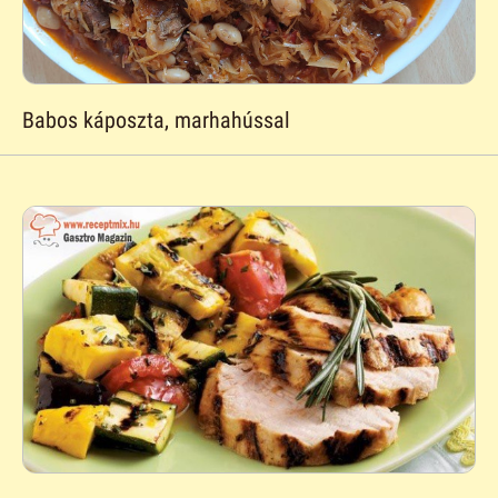
Babos káposzta, marhahússal