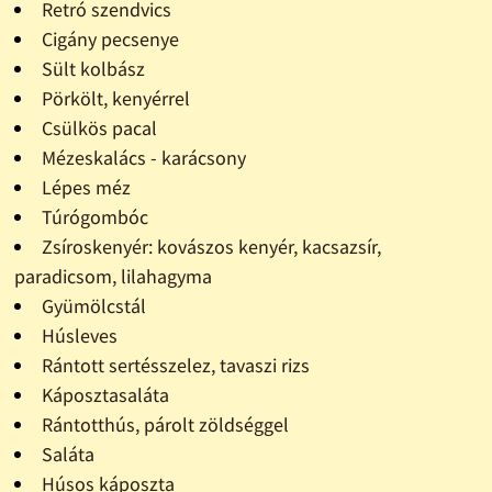
Retró szendvics
Cigány pecsenye
Sült kolbász
Pörkölt, kenyérrel
Csülkös pacal
Mézeskalács - karácsony
Lépes méz
Túrógombóc
Zsíroskenyér: kovászos kenyér, kacsazsír,
paradicsom, lilahagyma
Gyümölcstál
Húsleves
Rántott sertésszelez, tavaszi rizs
Káposztasaláta
Rántotthús, párolt zöldséggel
Saláta
Húsos káposzta