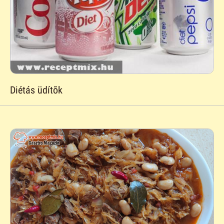
Diétás üdítõk