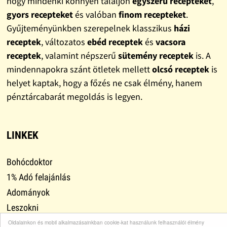
hogy mindenki könnyen találjon
egyszerű recepteket
,
gyors recepteket
és valóban
finom recepteket
.
Gyűjteményünkben szerepelnek klasszikus
házi
receptek
, változatos
ebéd receptek
és
vacsora
receptek
, valamint népszerű
sütemény receptek
is. A
mindennapokra szánt ötletek mellett
olcsó receptek
is
helyet kaptak, hogy a főzés ne csak élmény, hanem
pénztárcabarát megoldás is legyen.
LINKEK
Bohócdoktor
1% Adó felajánlás
Adományok
Leszokni
Lefogyni
Oldalainkon és mobil alkalmazásainkban cookie-kat használunk felhasználói élmény