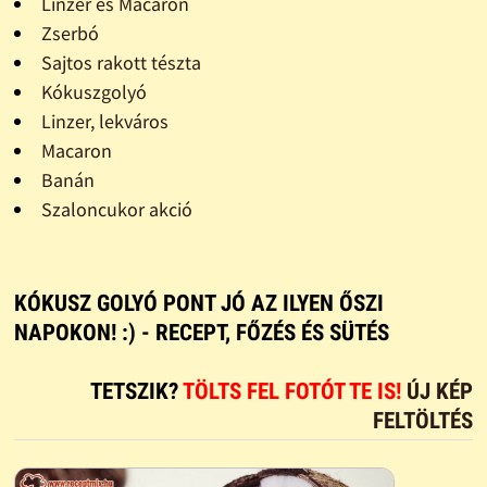
Linzer és Macaron
Zserbó
Sajtos rakott tészta
Kókuszgolyó
Linzer, lekváros
Macaron
Banán
Szaloncukor akció
KÓKUSZ GOLYÓ PONT JÓ AZ ILYEN ŐSZI
NAPOKON! :) - RECEPT, FŐZÉS ÉS SÜTÉS
TETSZIK?
TÖLTS FEL FOTÓT TE IS!
ÚJ KÉP
FELTÖLTÉS