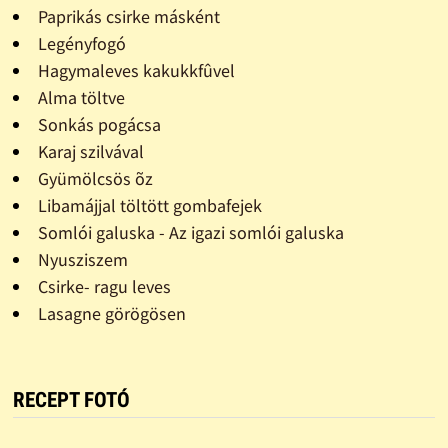
Paprikás csirke másként
Legényfogó
Hagymaleves kakukkfûvel
Alma töltve
Sonkás pogácsa
Karaj szilvával
Gyümölcsös õz
Libamájjal töltött gombafejek
Somlói galuska - Az igazi somlói galuska
Nyusziszem
Csirke- ragu leves
Lasagne görögösen
RECEPT FOTÓ