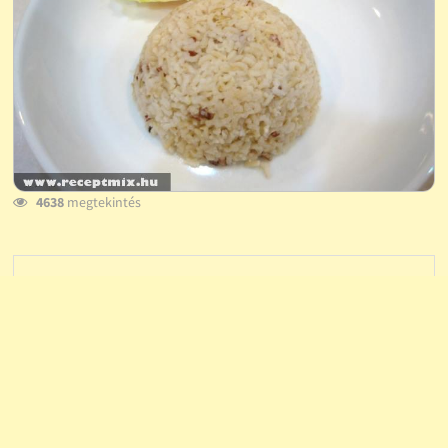
4638
megtekintés