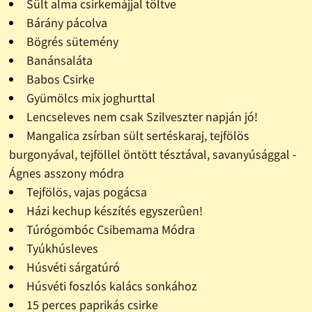
Sült alma csirkemájjal töltve
Bárány pácolva
Bögrés sütemény
Banánsaláta
Babos Csirke
Gyümölcs mix joghurttal
Lencseleves nem csak Szilveszter napján jó!
Mangalica zsírban sült sertéskaraj, tejfölös
burgonyával, tejföllel öntött tésztával, savanyúsággal -
Ágnes asszony módra
Tejfölös, vajas pogácsa
Házi kechup készítés egyszerûen!
Túrógombóc Csibemama Módra
Tyúkhúsleves
Húsvéti sárgatúró
Húsvéti foszlós kalács sonkához
15 perces paprikás csirke