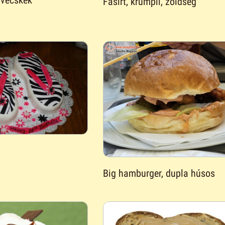
ivecskék
Fasirt, krumpli, zöldség
Big hamburger, dupla húsos