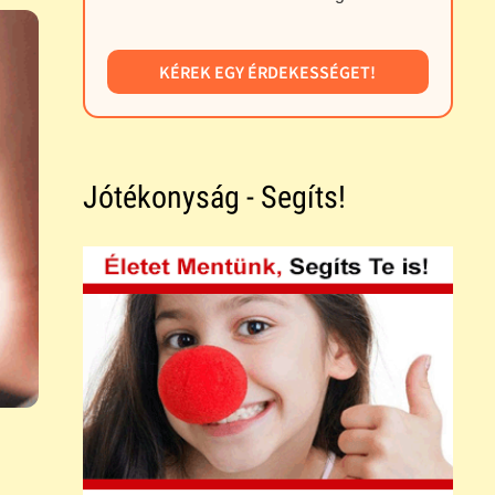
KÉREK EGY ÉRDEKESSÉGET!
Jótékonyság - Segíts!