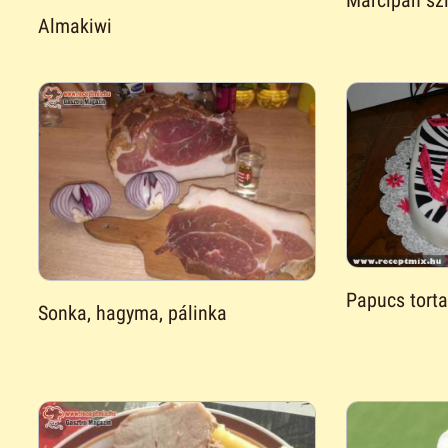
Marcipán sz
Almakiwi
Papucs torta
Sonka, hagyma, pálinka