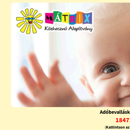
Adóbevallásk
1847
(
Kattintson a