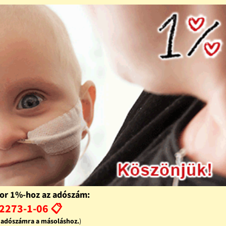
or 1%-hoz az adószám:
2273-1-06 📋
z adószámra a másoláshoz.
)