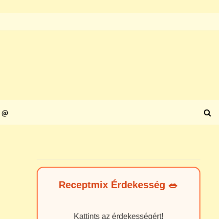
@
Receptmix Érdekesség 🥗
Kattints az érdekességért!