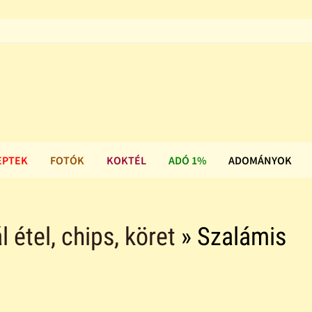
EPTEK
FOTÓK
KOKTÉL
ADÓ 1%
ADOMÁNYOK
l étel, chips, köret
» Szalámis