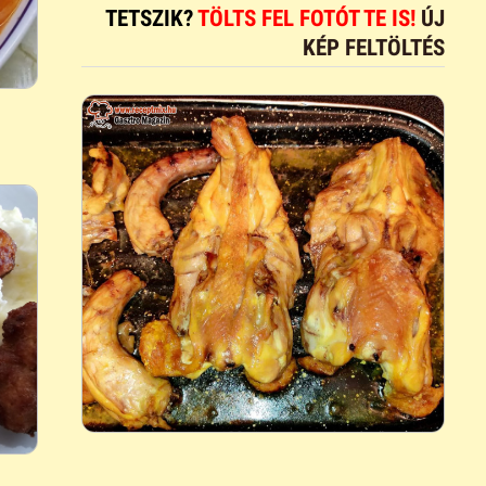
TETSZIK?
TÖLTS FEL FOTÓT TE IS!
ÚJ
KÉP FELTÖLTÉS
t