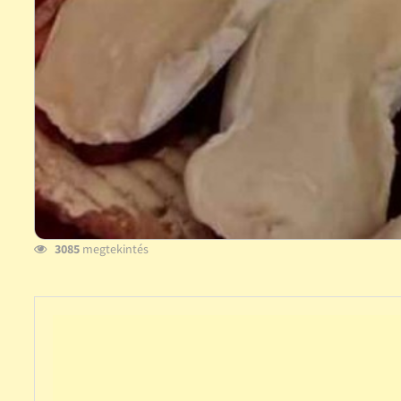
3085
megtekintés