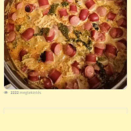
2222
megtekintés