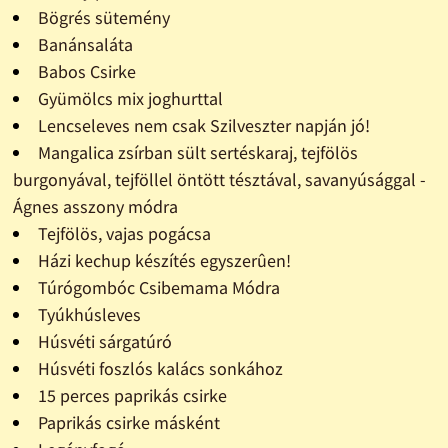
Bögrés sütemény
Banánsaláta
Babos Csirke
Gyümölcs mix joghurttal
Lencseleves nem csak Szilveszter napján jó!
Mangalica zsírban sült sertéskaraj, tejfölös
burgonyával, tejföllel öntött tésztával, savanyúsággal -
Ágnes asszony módra
Tejfölös, vajas pogácsa
Házi kechup készítés egyszerûen!
Túrógombóc Csibemama Módra
Tyúkhúsleves
Húsvéti sárgatúró
Húsvéti foszlós kalács sonkához
15 perces paprikás csirke
Paprikás csirke másként