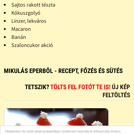
Sajtos rakott tészta
Kókuszgolyó
Linzer, lekváros
Macaron
Banán
Szaloncukor akció
MIKULÁS EPERBÕL - RECEPT, FŐZÉS ÉS SÜTÉS
TETSZIK?
TÖLTS FEL FOTÓT TE IS!
ÚJ KÉP
FELTÖLTÉS
Oldalainkon és mobil alkalmazásainkban cookie-kat használunk felhasználói élmény