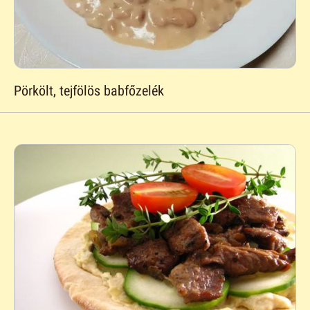
Pörkölt, tejfölös babfőzelék