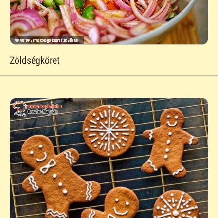
Zöldségköret