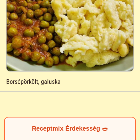
Borsópörkölt, galuska
Receptmix Érdekesség 🥗