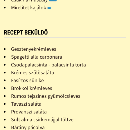
Mirelitet kajálok
RECEPT BEKÜLDŐ
Gesztenyekrémleves
Spagetti alla carbonara
Csodapalacsinta - palacsinta torta
Krémes szõlõsaláta
Fasírtos sünike
Brokkolikrémleves
Rumos tejszínes gyümölcsleves
Tavaszi saláta
Provanszi saláta
Sült alma csirkemájjal töltve
Bárány pácolva