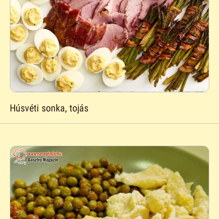
Húsvéti sonka, tojás