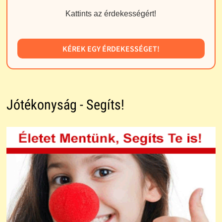
Kattints az érdekességért!
KÉREK EGY ÉRDEKESSÉGET!
Jótékonyság - Segíts!