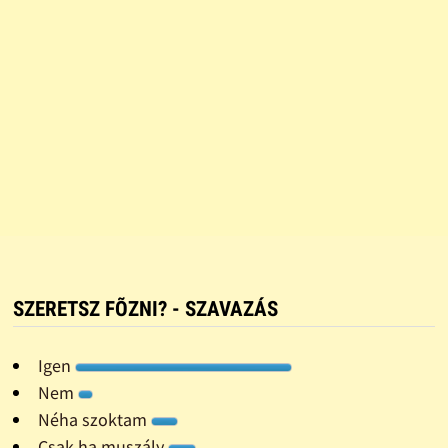
SZERETSZ FÕZNI? - SZAVAZÁS
Igen
Nem
Néha szoktam
Csak ha muszály