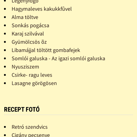
Legényfogó
Hagymaleves kakukkfûvel
Alma töltve
Sonkás pogácsa
Karaj szilvával
Gyümölcsös õz
Libamájjal töltött gombafejek
Somlói galuska - Az igazi somlói galuska
Nyusziszem
Csirke- ragu leves
Lasagne görögösen
RECEPT FOTÓ
Retró szendvics
Cigány pecsenye