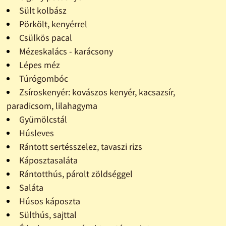
Sült kolbász
Pörkölt, kenyérrel
Csülkös pacal
Mézeskalács - karácsony
Lépes méz
Túrógombóc
Zsíroskenyér: kovászos kenyér, kacsazsír,
paradicsom, lilahagyma
Gyümölcstál
Húsleves
Rántott sertésszelez, tavaszi rizs
Káposztasaláta
Rántotthús, párolt zöldséggel
Saláta
Húsos káposzta
Sülthús, sajttal