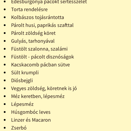
Édesburgonya pácokt sertésszelet
Torta rendelésre
Kolbászos tojásrántotta
Párolt husi, paprikás szafttal
Párolt zöldség köret
Gulyás, tarhonyával
Füstölt szalonna, szalámi
Füstölt - pácolt disznóságok
Kacskacomb pácban sütve
Sült krumpli
Diósbejgli
Vegyes zöldség, köretnek is jó
Méz keretben, lépesméz
Lépesméz
Húsgombóc leves
Linzer és Macaron
Zserbó