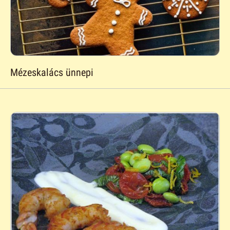
Mézeskalács ünnepi