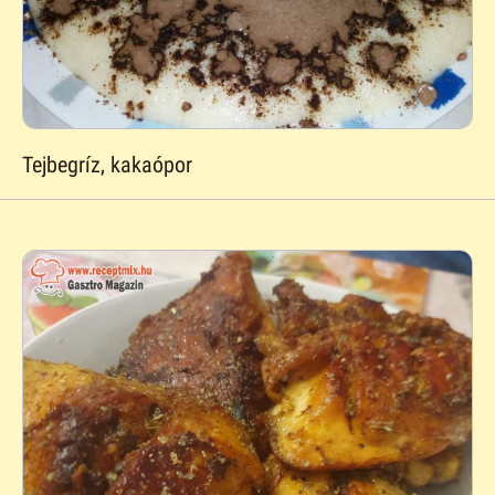
Tejbegríz, kakaópor