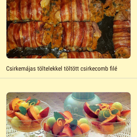
Csirkemájas töltelekkel töltött csirkecomb filé