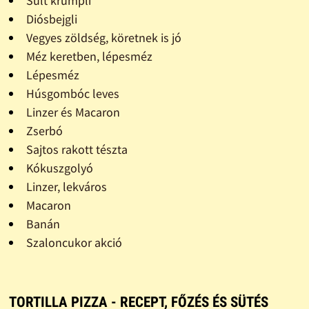
Sült krumpli
Diósbejgli
Vegyes zöldség, köretnek is jó
Méz keretben, lépesméz
Lépesméz
Húsgombóc leves
Linzer és Macaron
Zserbó
Sajtos rakott tészta
Kókuszgolyó
Linzer, lekváros
Macaron
Banán
Szaloncukor akció
TORTILLA PIZZA - RECEPT, FŐZÉS ÉS SÜTÉS