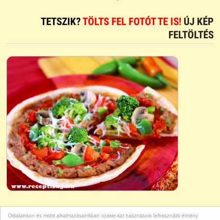
TETSZIK?
TÖLTS FEL FOTÓT TE IS!
ÚJ KÉP
FELTÖLTÉS
Oldalainkon és mobil alkalmazásainkban cookie-kat használunk felhasználói élmény