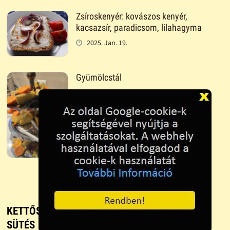
Zsíroskenyér: kovászos kenyér,
kacsazsír, paradicsom, lilahagyma
2025. Jan. 19.
Gyümölcstál
2025. Jan. 18.
KETTŐS GYÜMÖLCSLEVES - RECEPT, FŐZÉS ÉS
SÜTÉS