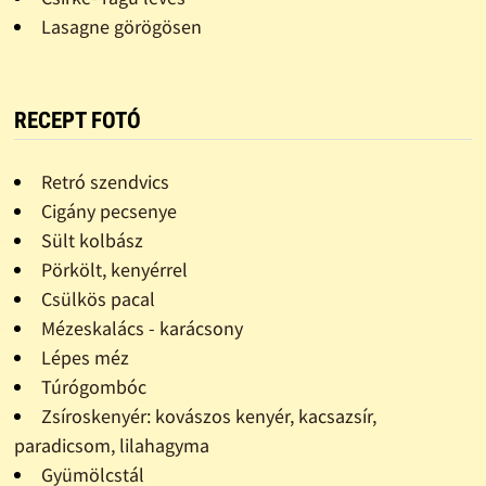
Lasagne görögösen
RECEPT FOTÓ
Retró szendvics
Cigány pecsenye
Sült kolbász
Pörkölt, kenyérrel
Csülkös pacal
Mézeskalács - karácsony
Lépes méz
Túrógombóc
Zsíroskenyér: kovászos kenyér, kacsazsír,
paradicsom, lilahagyma
Gyümölcstál