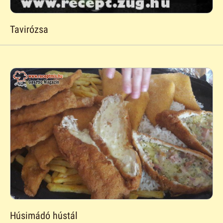
Tavirózsa
Húsimádó hústál