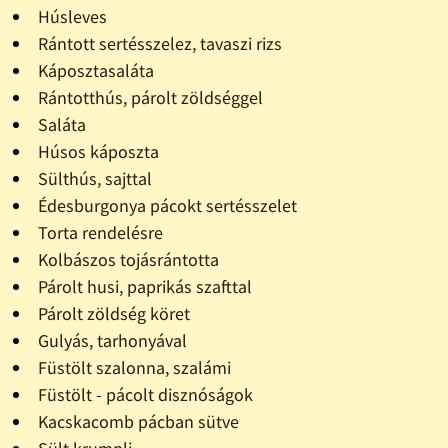
Húsleves
Rántott sertésszelez, tavaszi rizs
Káposztasaláta
Rántotthús, párolt zöldséggel
Saláta
Húsos káposzta
Sülthús, sajttal
Édesburgonya pácokt sertésszelet
Torta rendelésre
Kolbászos tojásrántotta
Párolt husi, paprikás szafttal
Párolt zöldség köret
Gulyás, tarhonyával
Füstölt szalonna, szalámi
Füstölt - pácolt disznóságok
Kacskacomb pácban sütve