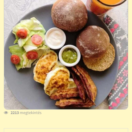
2213
megtekintés