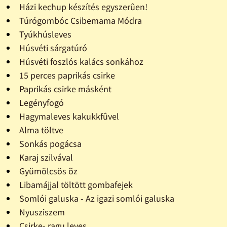
Házi kechup készítés egyszerûen!
Túrógombóc Csibemama Módra
Tyúkhúsleves
Húsvéti sárgatúró
Húsvéti foszlós kalács sonkához
15 perces paprikás csirke
Paprikás csirke másként
Legényfogó
Hagymaleves kakukkfûvel
Alma töltve
Sonkás pogácsa
Karaj szilvával
Gyümölcsös õz
Libamájjal töltött gombafejek
Somlói galuska - Az igazi somlói galuska
Nyusziszem
Csirke- ragu leves