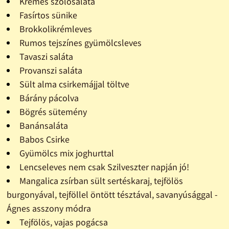
Krémes szõlõsaláta
Fasírtos sünike
Brokkolikrémleves
Rumos tejszínes gyümölcsleves
Tavaszi saláta
Provanszi saláta
Sült alma csirkemájjal töltve
Bárány pácolva
Bögrés sütemény
Banánsaláta
Babos Csirke
Gyümölcs mix joghurttal
Lencseleves nem csak Szilveszter napján jó!
Mangalica zsírban sült sertéskaraj, tejfölös
burgonyával, tejföllel öntött tésztával, savanyúsággal -
Ágnes asszony módra
Tejfölös, vajas pogácsa