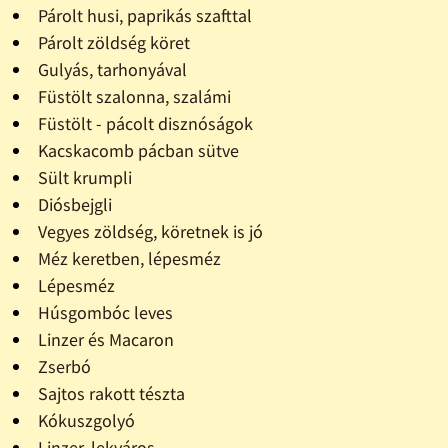
Párolt husi, paprikás szafttal
Párolt zöldség köret
Gulyás, tarhonyával
Füstölt szalonna, szalámi
Füstölt - pácolt disznóságok
Kacskacomb pácban sütve
Sült krumpli
Diósbejgli
Vegyes zöldség, köretnek is jó
Méz keretben, lépesméz
Lépesméz
Húsgombóc leves
Linzer és Macaron
Zserbó
Sajtos rakott tészta
Kókuszgolyó
Linzer, lekváros