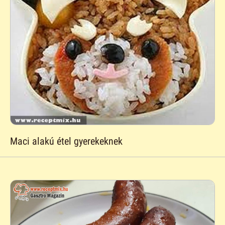
Maci alakú étel gyerekeknek