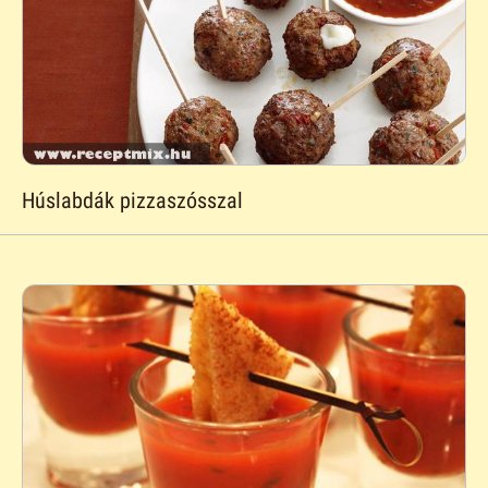
Húslabdák pizzaszósszal