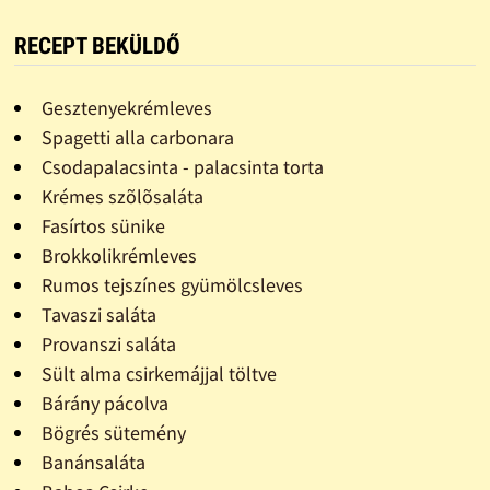
RECEPT BEKÜLDŐ
Gesztenyekrémleves
Spagetti alla carbonara
Csodapalacsinta - palacsinta torta
Krémes szõlõsaláta
Fasírtos sünike
Brokkolikrémleves
Rumos tejszínes gyümölcsleves
Tavaszi saláta
Provanszi saláta
Sült alma csirkemájjal töltve
Bárány pácolva
Bögrés sütemény
Banánsaláta