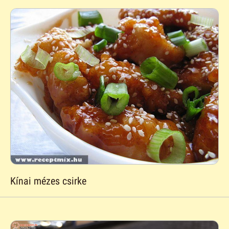
Kínai mézes csirke