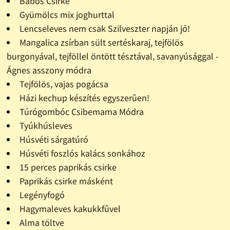
Babos Csirke
Gyümölcs mix joghurttal
Lencseleves nem csak Szilveszter napján jó!
Mangalica zsírban sült sertéskaraj, tejfölös
burgonyával, tejföllel öntött tésztával, savanyúsággal -
Ágnes asszony módra
Tejfölös, vajas pogácsa
Házi kechup készítés egyszerûen!
Túrógombóc Csibemama Módra
Tyúkhúsleves
Húsvéti sárgatúró
Húsvéti foszlós kalács sonkához
15 perces paprikás csirke
Paprikás csirke másként
Legényfogó
Hagymaleves kakukkfûvel
Alma töltve