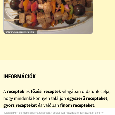
INFORMÁCIÓK
A
receptek
és
főzési receptek
világában oldalunk célja,
hogy mindenki könnyen találjon
egyszerű recepteket
,
gyors recepteket
és valóban
finom recepteket
.
Gyűjteményünkben szerepelnek klasszikus
házi
Oldalainkon és mobil alkalmazásainkban cookie-kat használunk felhasználói élmény