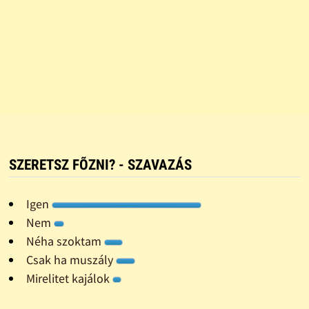
SZERETSZ FÕZNI? - SZAVAZÁS
Igen
Nem
Néha szoktam
Csak ha muszály
Mirelitet kajálok