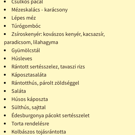
Csülkös pacal
Mézeskalács - karácsony
Lépes méz
Túrógombóc
Zsíroskenyér: kovászos kenyér, kacsazsír,
paradicsom, lilahagyma
Gyümölcstál
Húsleves
Rántott sertésszelez, tavaszi rizs
Káposztasaláta
Rántotthús, párolt zöldséggel
Saláta
Húsos káposzta
Sülthús, sajttal
Édesburgonya pácokt sertésszelet
Torta rendelésre
Kolbászos tojásrántotta