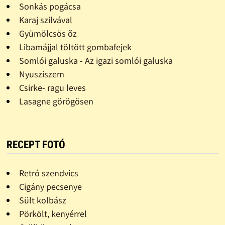
Sonkás pogácsa
Karaj szilvával
Gyümölcsös õz
Libamájjal töltött gombafejek
Somlói galuska - Az igazi somlói galuska
Nyusziszem
Csirke- ragu leves
Lasagne görögösen
RECEPT FOTÓ
Retró szendvics
Cigány pecsenye
Sült kolbász
Pörkölt, kenyérrel