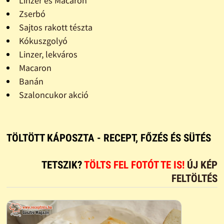
Linzer és Macaron
Zserbó
Sajtos rakott tészta
Kókuszgolyó
Linzer, lekváros
Macaron
Banán
Szaloncukor akció
TÖLTÖTT KÁPOSZTA - RECEPT, FŐZÉS ÉS SÜTÉS
TETSZIK?
TÖLTS FEL FOTÓT TE IS!
ÚJ KÉP
FELTÖLTÉS