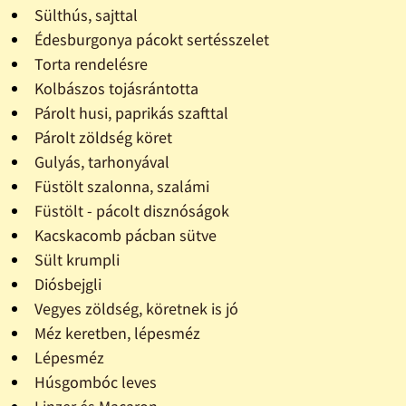
Sülthús, sajttal
Édesburgonya pácokt sertésszelet
Torta rendelésre
Kolbászos tojásrántotta
Párolt husi, paprikás szafttal
Párolt zöldség köret
Gulyás, tarhonyával
Füstölt szalonna, szalámi
Füstölt - pácolt disznóságok
Kacskacomb pácban sütve
Sült krumpli
Diósbejgli
Vegyes zöldség, köretnek is jó
Méz keretben, lépesméz
Lépesméz
Húsgombóc leves