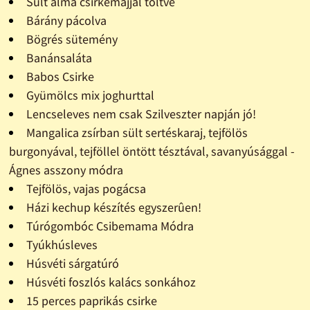
Sült alma csirkemájjal töltve
Bárány pácolva
Bögrés sütemény
Banánsaláta
Babos Csirke
Gyümölcs mix joghurttal
Lencseleves nem csak Szilveszter napján jó!
Mangalica zsírban sült sertéskaraj, tejfölös
burgonyával, tejföllel öntött tésztával, savanyúsággal -
Ágnes asszony módra
Tejfölös, vajas pogácsa
Házi kechup készítés egyszerûen!
Túrógombóc Csibemama Módra
Tyúkhúsleves
Húsvéti sárgatúró
Húsvéti foszlós kalács sonkához
15 perces paprikás csirke