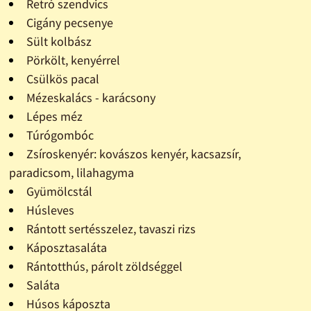
Retró szendvics
Cigány pecsenye
Sült kolbász
Pörkölt, kenyérrel
Csülkös pacal
Mézeskalács - karácsony
Lépes méz
Túrógombóc
Zsíroskenyér: kovászos kenyér, kacsazsír,
paradicsom, lilahagyma
Gyümölcstál
Húsleves
Rántott sertésszelez, tavaszi rizs
Káposztasaláta
Rántotthús, párolt zöldséggel
Saláta
Húsos káposzta