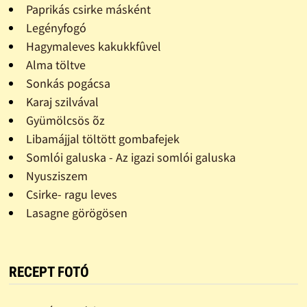
Paprikás csirke másként
Legényfogó
Hagymaleves kakukkfûvel
Alma töltve
Sonkás pogácsa
Karaj szilvával
Gyümölcsös õz
Libamájjal töltött gombafejek
Somlói galuska - Az igazi somlói galuska
Nyusziszem
Csirke- ragu leves
Lasagne görögösen
RECEPT FOTÓ