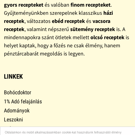
gyors recepteket
és valóban
finom recepteket
.
Gyűjteményünkben szerepelnek klasszikus
házi
receptek
, változatos
ebéd receptek
és
vacsora
receptek
, valamint népszerű
sütemény receptek
is. A
mindennapokra szánt ötletek mellett
olcsó receptek
is
helyet kaptak, hogy a főzés ne csak élmény, hanem
pénztárcabarát megoldás is legyen.
LINKEK
Bohócdoktor
1% Adó felajánlás
Adományok
Leszokni
Lefogyni
Oldalainkon és mobil alkalmazásainkban cookie-kat használunk felhasználói élmény