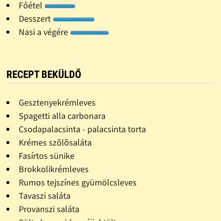
Főétel
Desszert
Nasi a végére
RECEPT BEKÜLDŐ
Gesztenyekrémleves
Spagetti alla carbonara
Csodapalacsinta - palacsinta torta
Krémes szõlõsaláta
Fasírtos sünike
Brokkolikrémleves
Rumos tejszínes gyümölcsleves
Tavaszi saláta
Provanszi saláta