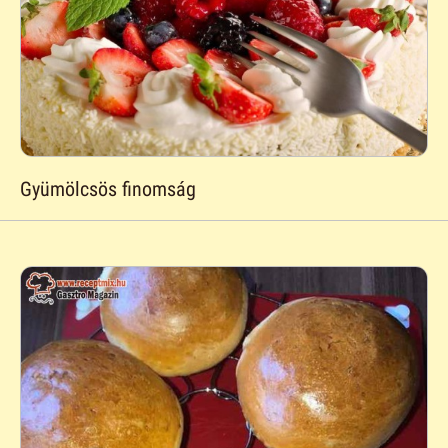
Gyümölcsös finomság