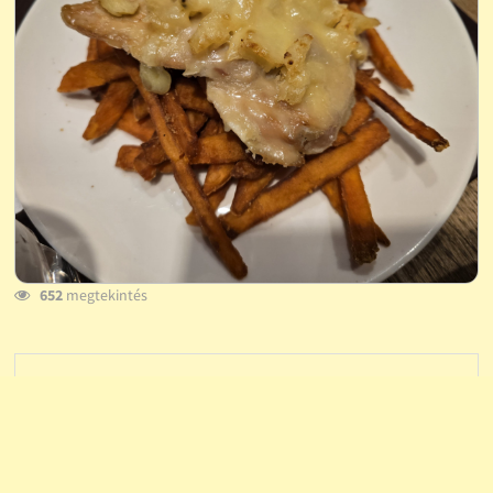
652
megtekintés