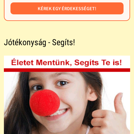
KÉREK EGY ÉRDEKESSÉGET!
Jótékonyság - Segíts!