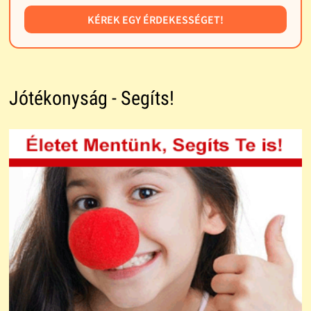
KÉREK EGY ÉRDEKESSÉGET!
Jótékonyság - Segíts!