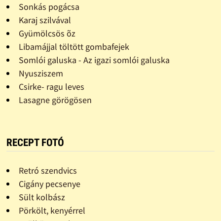
Sonkás pogácsa
Karaj szilvával
Gyümölcsös õz
Libamájjal töltött gombafejek
Somlói galuska - Az igazi somlói galuska
Nyusziszem
Csirke- ragu leves
Lasagne görögösen
RECEPT FOTÓ
Retró szendvics
Cigány pecsenye
Sült kolbász
Pörkölt, kenyérrel