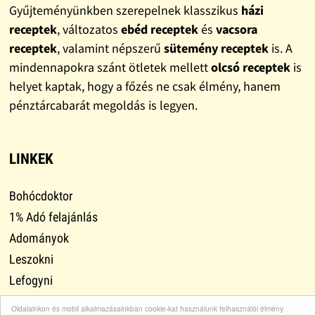
Gyűjteményünkben szerepelnek klasszikus
házi
receptek
, változatos
ebéd receptek
és
vacsora
receptek
, valamint népszerű
sütemény receptek
is. A
mindennapokra szánt ötletek mellett
olcsó receptek
is
helyet kaptak, hogy a főzés ne csak élmény, hanem
pénztárcabarát megoldás is legyen.
LINKEK
Bohócdoktor
1% Adó felajánlás
Adományok
Leszokni
Lefogyni
Mátrix 1%
Oldalainkon és mobil alkalmazásainkban cookie-kat használunk felhasználói élmény