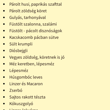
Párolt husi, paprikás szafttal
Párolt zöldség köret
Gulyás, tarhonyával
Füstölt szalonna, szalámi
Füstölt - pácolt disznóságok
Kacskacomb pácban sütve
Sült krumpli
Diósbejgli
Vegyes zöldség, köretnek is jó
Méz keretben, lépesméz
Lépesméz
Húsgombóc leves
Linzer és Macaron
Zserbó
Sajtos rakott tészta
Kókuszgolyó