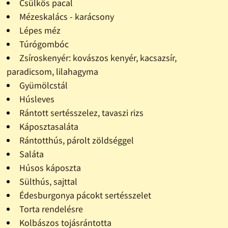
Csülkös pacal
Mézeskalács - karácsony
Lépes méz
Túrógombóc
Zsíroskenyér: kovászos kenyér, kacsazsír,
paradicsom, lilahagyma
Gyümölcstál
Húsleves
Rántott sertésszelez, tavaszi rizs
Káposztasaláta
Rántotthús, párolt zöldséggel
Saláta
Húsos káposzta
Sülthús, sajttal
Édesburgonya pácokt sertésszelet
Torta rendelésre
Kolbászos tojásrántotta