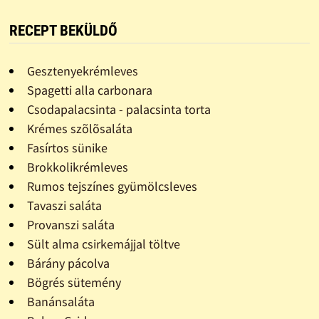
RECEPT BEKÜLDŐ
Gesztenyekrémleves
Spagetti alla carbonara
Csodapalacsinta - palacsinta torta
Krémes szõlõsaláta
Fasírtos sünike
Brokkolikrémleves
Rumos tejszínes gyümölcsleves
Tavaszi saláta
Provanszi saláta
Sült alma csirkemájjal töltve
Bárány pácolva
Bögrés sütemény
Banánsaláta