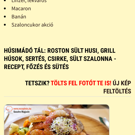
Linzer, lekváros
Macaron
Banán
Szaloncukor akció
HÚSIMÁDÓ TÁL: ROSTON SÜLT HUSI, GRILL
HÚSOK, SERTÉS, CSIRKE, SÜLT SZALONNA -
RECEPT, FŐZÉS ÉS SÜTÉS
TETSZIK?
TÖLTS FEL FOTÓT TE IS!
ÚJ KÉP
FELTÖLTÉS