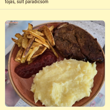
tojàs, sült paradicsom