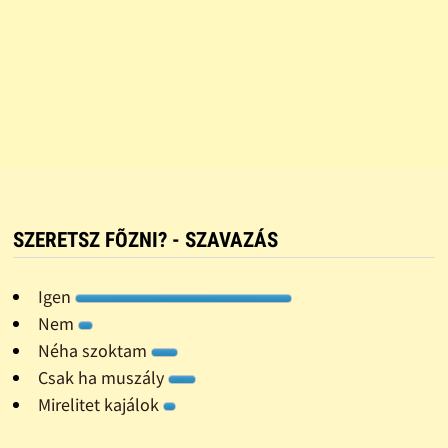
SZERETSZ FÕZNI? - SZAVAZÁS
Igen
Nem
Néha szoktam
Csak ha muszály
Mirelitet kajálok