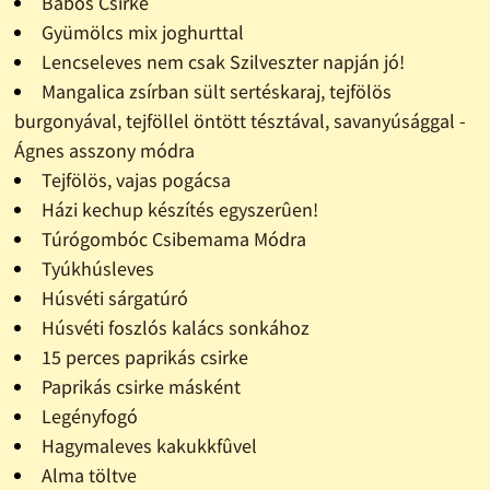
Babos Csirke
Gyümölcs mix joghurttal
Lencseleves nem csak Szilveszter napján jó!
Mangalica zsírban sült sertéskaraj, tejfölös
burgonyával, tejföllel öntött tésztával, savanyúsággal -
Ágnes asszony módra
Tejfölös, vajas pogácsa
Házi kechup készítés egyszerûen!
Túrógombóc Csibemama Módra
Tyúkhúsleves
Húsvéti sárgatúró
Húsvéti foszlós kalács sonkához
15 perces paprikás csirke
Paprikás csirke másként
Legényfogó
Hagymaleves kakukkfûvel
Alma töltve