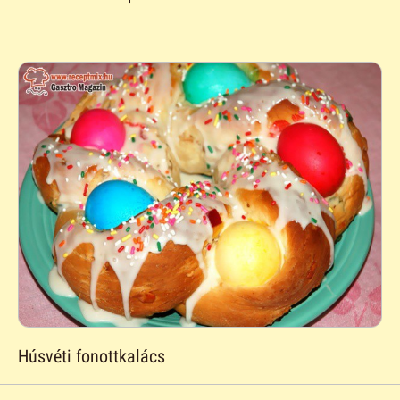
Húsvéti fonottkalács