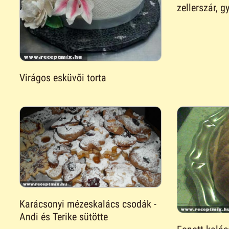
zellerszár, g
Virágos esküvõi torta
Karácsonyi mézeskalács csodák -
Andi és Terike sütötte