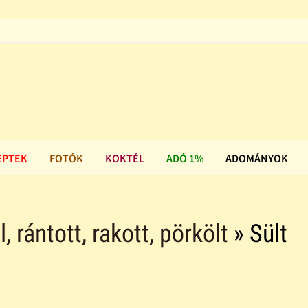
EPTEK
FOTÓK
KOKTÉL
ADÓ 1%
ADOMÁNYOK
ll, rántott, rakott, pörkölt
» Sült