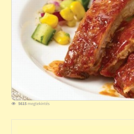
5615
megtekintés