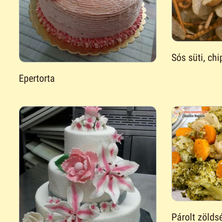
Sós süti, chi
Epertorta
Párolt zöldsé