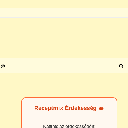
@
Receptmix Érdekesség 🥗
Kattints az érdekességért!