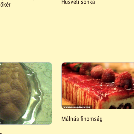
Húsvéti sonka
yökér
Málnás finomság