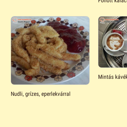
Fonott kalác
Mintás kávé
Nudli, grízes, eperlekvárral