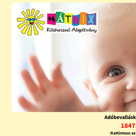
Adóbevallásk
1847
(
Kattintson a