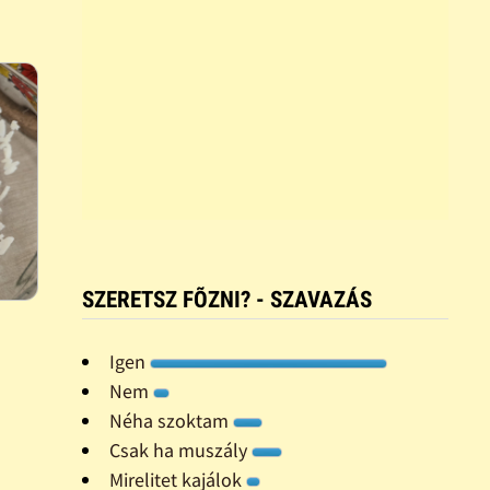
SZERETSZ FÕZNI? - SZAVAZÁS
Igen
Nem
Néha szoktam
Csak ha muszály
Mirelitet kajálok