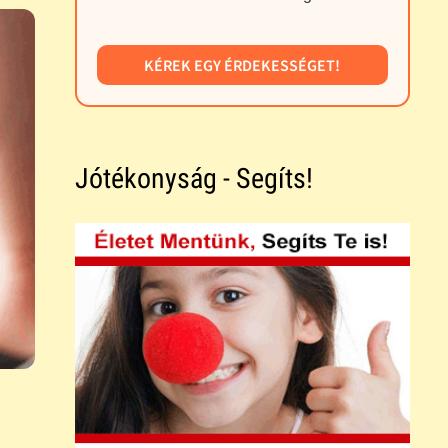
KÉREK EGY ÉRDEKESSÉGET!
Jótékonyság - Segíts!