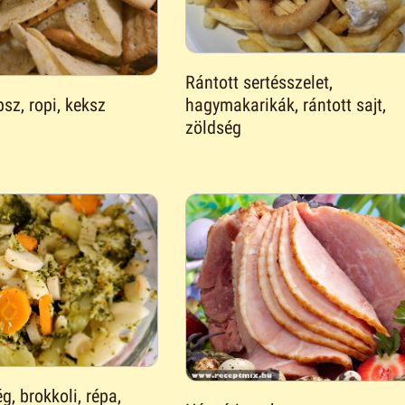
Rántott sertésszelet,
psz, ropi, keksz
hagymakarikák, rántott sajt,
zöldség
g, brokkoli, répa,