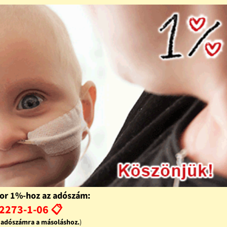
or 1%-hoz az adószám:
2273-1-06 📋
z adószámra a másoláshoz.
)