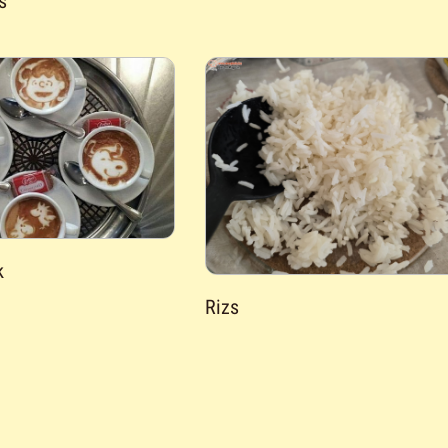
s
k
Rizs