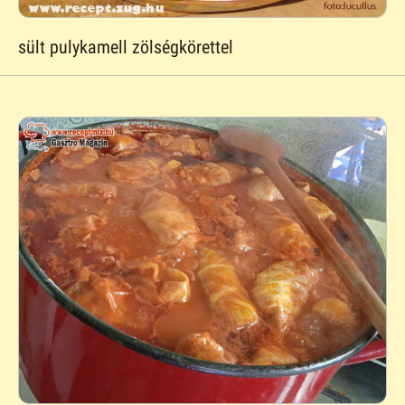
sült pulykamell zölségkörettel