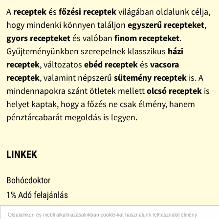
A
receptek
és
főzési receptek
világában oldalunk célja,
hogy mindenki könnyen találjon
egyszerű recepteket
,
gyors recepteket
és valóban
finom recepteket
.
Gyűjteményünkben szerepelnek klasszikus
házi
receptek
, változatos
ebéd receptek
és
vacsora
receptek
, valamint népszerű
sütemény receptek
is. A
mindennapokra szánt ötletek mellett
olcsó receptek
is
helyet kaptak, hogy a főzés ne csak élmény, hanem
pénztárcabarát megoldás is legyen.
LINKEK
Bohócdoktor
1% Adó felajánlás
Adományok
Oldalainkon és mobil alkalmazásainkban cookie-kat használunk felhasználói élmény