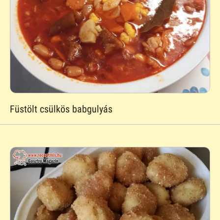
Füstölt csülkös babgulyás