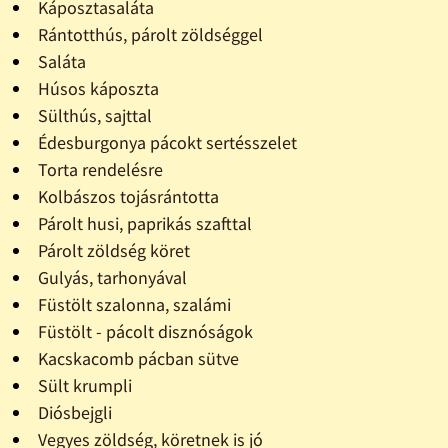
Káposztasaláta
Rántotthús, párolt zöldséggel
Saláta
Húsos káposzta
Sülthús, sajttal
Édesburgonya pácokt sertésszelet
Torta rendelésre
Kolbászos tojásrántotta
Párolt husi, paprikás szafttal
Párolt zöldség köret
Gulyás, tarhonyával
Füstölt szalonna, szalámi
Füstölt - pácolt disznóságok
Kacskacomb pácban sütve
Sült krumpli
Diósbejgli
Vegyes zöldség, köretnek is jó