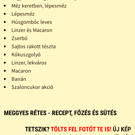
Méz keretben, lépesméz
Lépesméz
Húsgombóc leves
Linzer és Macaron
Zserbó
Sajtos rakott tészta
Kókuszgolyó
Linzer, lekváros
Macaron
Banán
Szaloncukor akció
MEGGYES RÉTES - RECEPT, FŐZÉS ÉS SÜTÉS
TETSZIK?
TÖLTS FEL FOTÓT TE IS!
ÚJ KÉP