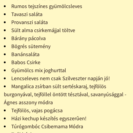
Rumos tejszínes gyümölcsleves
Tavaszi saláta
Provanszi saláta
Sült alma csirkemájjal töltve
Bárány pácolva
Bögrés sütemény
Banánsaláta
Babos Csirke
Gyümölcs mix joghurttal
Lencseleves nem csak Szilveszter napján jó!
Mangalica zsírban sült sertéskaraj, tejfölös
burgonyával, tejföllel öntött tésztával, savanyúsággal -
Ágnes asszony módra
Tejfölös, vajas pogácsa
Házi kechup készítés egyszerûen!
Túrógombóc Csibemama Módra