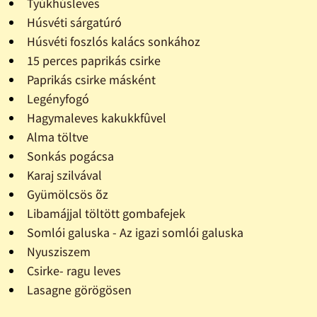
Tyúkhúsleves
Húsvéti sárgatúró
Húsvéti foszlós kalács sonkához
15 perces paprikás csirke
Paprikás csirke másként
Legényfogó
Hagymaleves kakukkfûvel
Alma töltve
Sonkás pogácsa
Karaj szilvával
Gyümölcsös õz
Libamájjal töltött gombafejek
Somlói galuska - Az igazi somlói galuska
Nyusziszem
Csirke- ragu leves
Lasagne görögösen