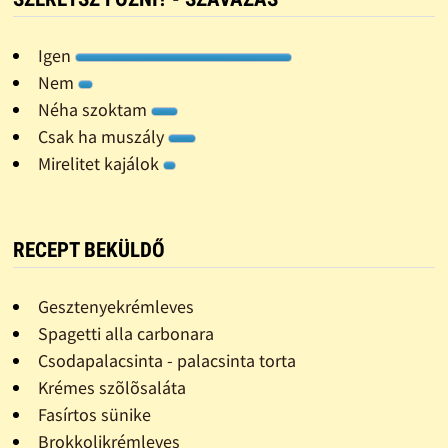
Igen
Nem
Néha szoktam
Csak ha muszály
Mirelitet kajálok
RECEPT BEKÜLDŐ
Gesztenyekrémleves
Spagetti alla carbonara
Csodapalacsinta - palacsinta torta
Krémes szõlõsaláta
Fasírtos sünike
Brokkolikrémleves