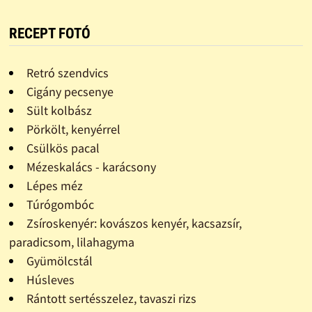
RECEPT FOTÓ
Retró szendvics
Cigány pecsenye
Sült kolbász
Pörkölt, kenyérrel
Csülkös pacal
Mézeskalács - karácsony
Lépes méz
Túrógombóc
Zsíroskenyér: kovászos kenyér, kacsazsír,
paradicsom, lilahagyma
Gyümölcstál
Húsleves
Rántott sertésszelez, tavaszi rizs