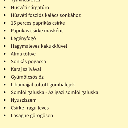
Húsvéti sárgatúró
Húsvéti foszlós kalács sonkához
15 perces paprikás csirke
Paprikás csirke másként
Legényfogó
Hagymaleves kakukkfûvel
Alma töltve
Sonkás pogácsa
Karaj szilvával
Gyümölcsös õz
Libamájjal töltött gombafejek
Somlói galuska - Az igazi somlói galuska
Nyusziszem
Csirke- ragu leves
Lasagne görögösen