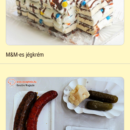
M&M-es jégkrém