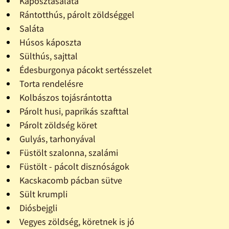
Káposztasaláta
Rántotthús, párolt zöldséggel
Saláta
Húsos káposzta
Sülthús, sajttal
Édesburgonya pácokt sertésszelet
Torta rendelésre
Kolbászos tojásrántotta
Párolt husi, paprikás szafttal
Párolt zöldség köret
Gulyás, tarhonyával
Füstölt szalonna, szalámi
Füstölt - pácolt disznóságok
Kacskacomb pácban sütve
Sült krumpli
Diósbejgli
Vegyes zöldség, köretnek is jó