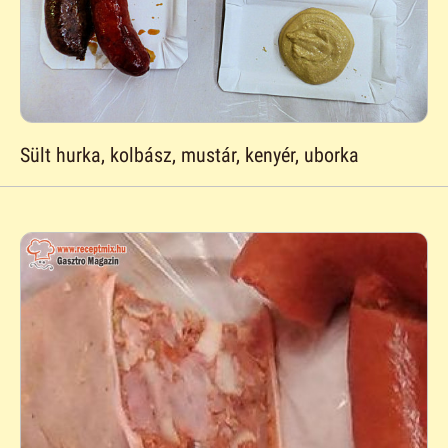
Sült hurka, kolbász, mustár, kenyér, uborka