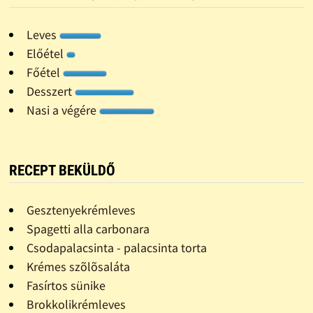
Leves
Előétel
Főétel
Desszert
Nasi a végére
RECEPT BEKÜLDŐ
Gesztenyekrémleves
Spagetti alla carbonara
Csodapalacsinta - palacsinta torta
Krémes szõlõsaláta
Fasírtos sünike
Brokkolikrémleves