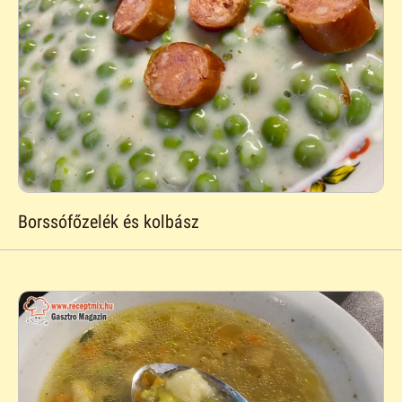
Borssófőzelék és kolbász