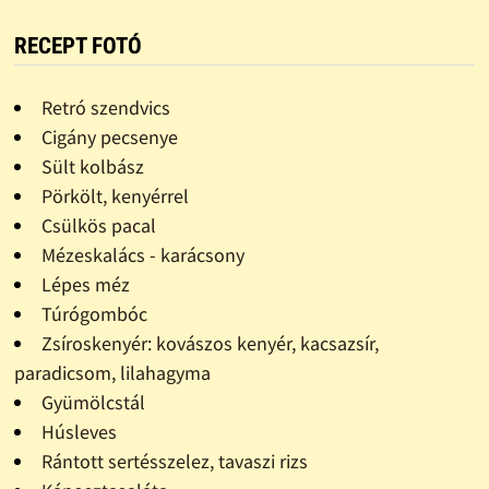
RECEPT FOTÓ
Retró szendvics
Cigány pecsenye
Sült kolbász
Pörkölt, kenyérrel
Csülkös pacal
Mézeskalács - karácsony
Lépes méz
Túrógombóc
Zsíroskenyér: kovászos kenyér, kacsazsír,
paradicsom, lilahagyma
Gyümölcstál
Húsleves
Rántott sertésszelez, tavaszi rizs