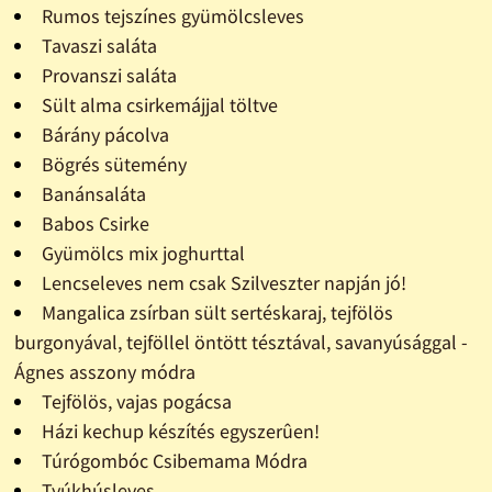
Rumos tejszínes gyümölcsleves
Tavaszi saláta
Provanszi saláta
Sült alma csirkemájjal töltve
Bárány pácolva
Bögrés sütemény
Banánsaláta
Babos Csirke
Gyümölcs mix joghurttal
Lencseleves nem csak Szilveszter napján jó!
Mangalica zsírban sült sertéskaraj, tejfölös
burgonyával, tejföllel öntött tésztával, savanyúsággal -
Ágnes asszony módra
Tejfölös, vajas pogácsa
Házi kechup készítés egyszerûen!
Túrógombóc Csibemama Módra
Tyúkhúsleves