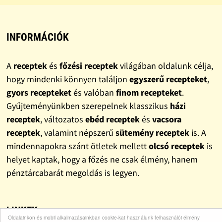
INFORMÁCIÓK
A
receptek
és
főzési receptek
világában oldalunk célja,
hogy mindenki könnyen találjon
egyszerű recepteket
,
gyors recepteket
és valóban
finom recepteket
.
Gyűjteményünkben szerepelnek klasszikus
házi
receptek
, változatos
ebéd receptek
és
vacsora
receptek
, valamint népszerű
sütemény receptek
is. A
mindennapokra szánt ötletek mellett
olcsó receptek
is
helyet kaptak, hogy a főzés ne csak élmény, hanem
pénztárcabarát megoldás is legyen.
LINKEK
Oldalainkon és mobil alkalmazásainkban cookie-kat használunk felhasználói élmény