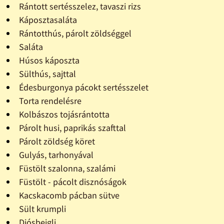
Rántott sertésszelez, tavaszi rizs
Káposztasaláta
Rántotthús, párolt zöldséggel
Saláta
Húsos káposzta
Sülthús, sajttal
Édesburgonya pácokt sertésszelet
Torta rendelésre
Kolbászos tojásrántotta
Párolt husi, paprikás szafttal
Párolt zöldség köret
Gulyás, tarhonyával
Füstölt szalonna, szalámi
Füstölt - pácolt disznóságok
Kacskacomb pácban sütve
Sült krumpli
Diósbejgli