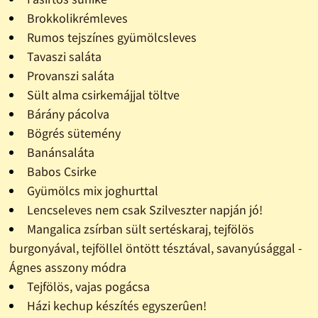
Brokkolikrémleves
Rumos tejszínes gyümölcsleves
Tavaszi saláta
Provanszi saláta
Sült alma csirkemájjal töltve
Bárány pácolva
Bögrés sütemény
Banánsaláta
Babos Csirke
Gyümölcs mix joghurttal
Lencseleves nem csak Szilveszter napján jó!
Mangalica zsírban sült sertéskaraj, tejfölös
burgonyával, tejföllel öntött tésztával, savanyúsággal -
Ágnes asszony módra
Tejfölös, vajas pogácsa
Házi kechup készítés egyszerûen!