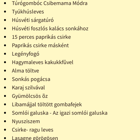
Túrógombóc Csibemama Módra
Tyúkhúsleves
Húsvéti sárgatúró
Húsvéti foszlós kalács sonkához
15 perces paprikás csirke
Paprikás csirke másként
Legényfogó
Hagymaleves kakukkfûvel
Alma töltve
Sonkás pogácsa
Karaj szilvával
Gyümölcsös õz
Libamájjal töltött gombafejek
Somlói galuska - Az igazi somlói galuska
Nyusziszem
Csirke- ragu leves
Lasagne görögösen