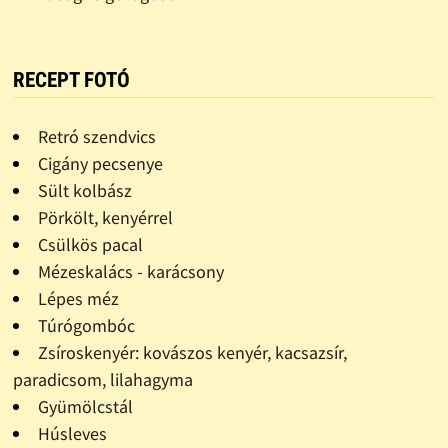
RECEPT FOTÓ
Retró szendvics
Cigány pecsenye
Sült kolbász
Pörkölt, kenyérrel
Csülkös pacal
Mézeskalács - karácsony
Lépes méz
Túrógombóc
Zsíroskenyér: kovászos kenyér, kacsazsír,
paradicsom, lilahagyma
Gyümölcstál
Húsleves