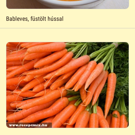
Bableves, füstölt hússal