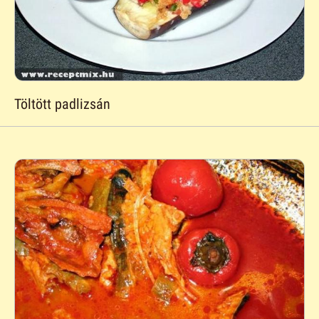
Töltött padlizsán