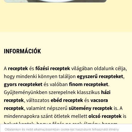
INFORMÁCIÓK
A
receptek
és
főzési receptek
világában oldalunk célja,
hogy mindenki könnyen találjon
egyszerű recepteket
,
gyors recepteket
és valóban
finom recepteket
.
Gyűjteményünkben szerepelnek klasszikus
házi
receptek
, változatos
ebéd receptek
és
vacsora
receptek
, valamint népszerű
sütemény receptek
is. A
mindennapokra szánt ötletek mellett
olcsó receptek
is
helyet kaptak, hogy a főzés ne csak élmény, hanem
Oldalainkon és mobil alkalmazásainkban cookie-kat használunk felhasználói élmény
pénztárcabarát megoldás is legyen.