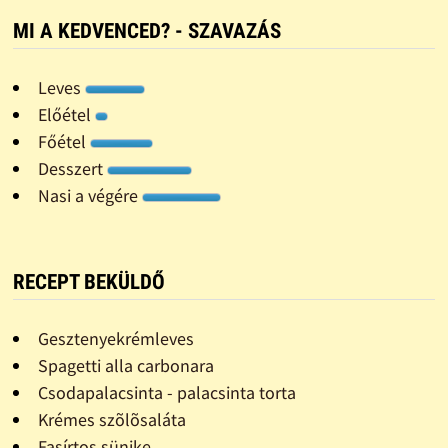
MI A KEDVENCED? - SZAVAZÁS
Leves
Előétel
Főétel
Desszert
Nasi a végére
RECEPT BEKÜLDŐ
Gesztenyekrémleves
Spagetti alla carbonara
Csodapalacsinta - palacsinta torta
Krémes szõlõsaláta
Fasírtos sünike