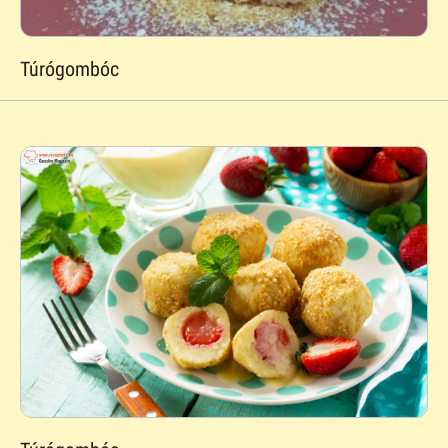
Túrógombóc