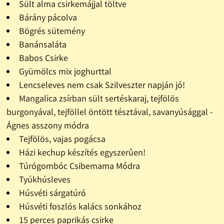
Sült alma csirkemájjal töltve
Bárány pácolva
Bögrés sütemény
Banánsaláta
Babos Csirke
Gyümölcs mix joghurttal
Lencseleves nem csak Szilveszter napján jó!
Mangalica zsírban sült sertéskaraj, tejfölös
burgonyával, tejföllel öntött tésztával, savanyúsággal -
Ágnes asszony módra
Tejfölös, vajas pogácsa
Házi kechup készítés egyszerûen!
Túrógombóc Csibemama Módra
Tyúkhúsleves
Húsvéti sárgatúró
Húsvéti foszlós kalács sonkához
15 perces paprikás csirke