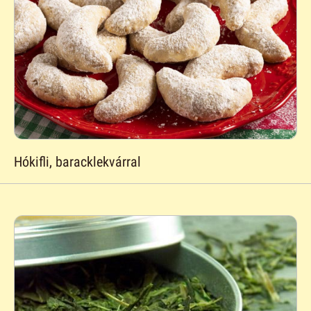
Hókifli, baracklekvárral