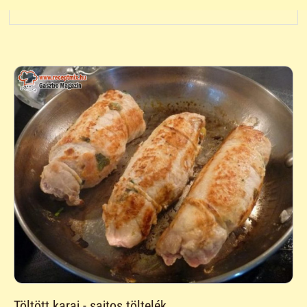
Töltött karaj - sajtos töltelék