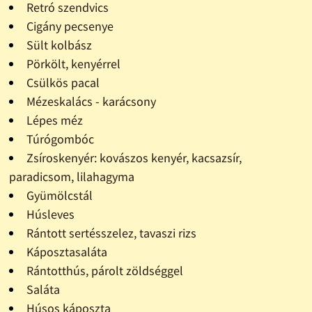
Retró szendvics
Cigány pecsenye
Sült kolbász
Pörkölt, kenyérrel
Csülkös pacal
Mézeskalács - karácsony
Lépes méz
Túrógombóc
Zsíroskenyér: kovászos kenyér, kacsazsír,
paradicsom, lilahagyma
Gyümölcstál
Húsleves
Rántott sertésszelez, tavaszi rizs
Káposztasaláta
Rántotthús, párolt zöldséggel
Saláta
Húsos káposzta