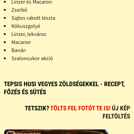
Linzer és Macaron
Zserbó
Sajtos rakott tészta
Kókuszgolyó
Linzer, lekváros
Macaron
Banán
Szaloncukor akció
TEPSIS HUSI VEGYES ZÖLDSÉGEKKEL - RECEPT,
FŐZÉS ÉS SÜTÉS
TETSZIK?
TÖLTS FEL FOTÓT TE IS!
ÚJ KÉP
FELTÖLTÉS