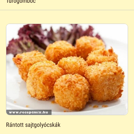
Túrógombóc
Rántott sajtgolyócskák