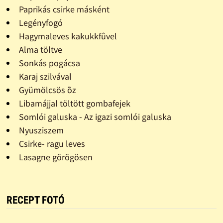
Paprikás csirke másként
Legényfogó
Hagymaleves kakukkfûvel
Alma töltve
Sonkás pogácsa
Karaj szilvával
Gyümölcsös õz
Libamájjal töltött gombafejek
Somlói galuska - Az igazi somlói galuska
Nyusziszem
Csirke- ragu leves
Lasagne görögösen
RECEPT FOTÓ