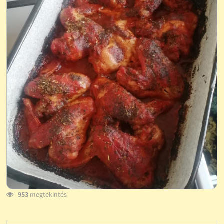
953
megtekintés