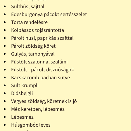
Sülthús, sajttal
Édesburgonya pácokt sertésszelet
Torta rendelésre
Kolbászos tojásrántotta
Párolt husi, paprikás szafttal
Párolt zöldség köret
Gulyás, tarhonyával
Füstölt szalonna, szalámi
Füstölt - pácolt disznóságok
Kacskacomb pácban sütve
Sült krumpli
Diósbejgli
Vegyes zöldség, köretnek is jó
Méz keretben, lépesméz
Lépesméz
Húsgombóc leves