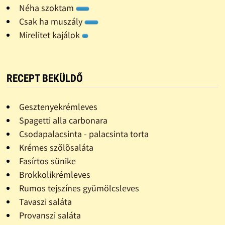
Néha szoktam
Csak ha muszály
Mirelitet kajálok
RECEPT BEKÜLDŐ
Gesztenyekrémleves
Spagetti alla carbonara
Csodapalacsinta - palacsinta torta
Krémes szõlõsaláta
Fasírtos sünike
Brokkolikrémleves
Rumos tejszínes gyümölcsleves
Tavaszi saláta
Provanszi saláta