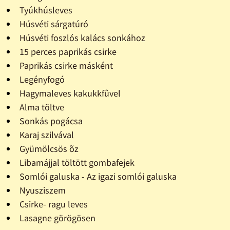
Tyúkhúsleves
Húsvéti sárgatúró
Húsvéti foszlós kalács sonkához
15 perces paprikás csirke
Paprikás csirke másként
Legényfogó
Hagymaleves kakukkfûvel
Alma töltve
Sonkás pogácsa
Karaj szilvával
Gyümölcsös õz
Libamájjal töltött gombafejek
Somlói galuska - Az igazi somlói galuska
Nyusziszem
Csirke- ragu leves
Lasagne görögösen