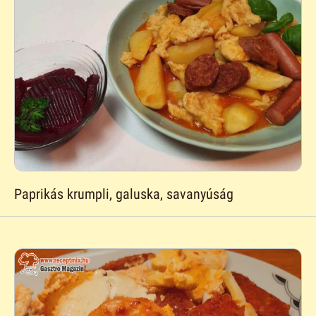
Paprikás krumpli, galuska, savanyúság