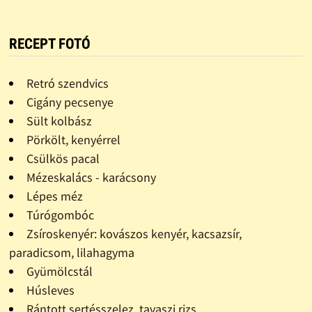
RECEPT FOTÓ
Retró szendvics
Cigány pecsenye
Sült kolbász
Pörkölt, kenyérrel
Csülkös pacal
Mézeskalács - karácsony
Lépes méz
Túrógombóc
Zsíroskenyér: kovászos kenyér, kacsazsír,
paradicsom, lilahagyma
Gyümölcstál
Húsleves
Rántott sertésszelez, tavaszi rizs