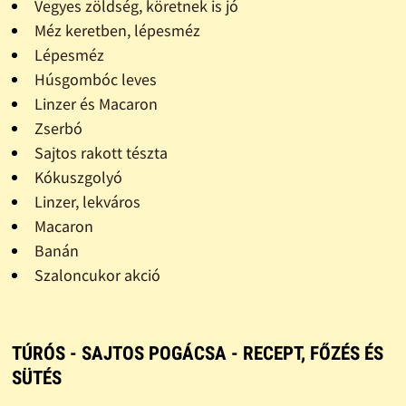
Vegyes zöldség, köretnek is jó
Méz keretben, lépesméz
Lépesméz
Húsgombóc leves
Linzer és Macaron
Zserbó
Sajtos rakott tészta
Kókuszgolyó
Linzer, lekváros
Macaron
Banán
Szaloncukor akció
TÚRÓS - SAJTOS POGÁCSA - RECEPT, FŐZÉS ÉS
SÜTÉS