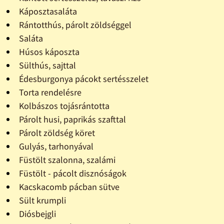
Káposztasaláta
Rántotthús, párolt zöldséggel
Saláta
Húsos káposzta
Sülthús, sajttal
Édesburgonya pácokt sertésszelet
Torta rendelésre
Kolbászos tojásrántotta
Párolt husi, paprikás szafttal
Párolt zöldség köret
Gulyás, tarhonyával
Füstölt szalonna, szalámi
Füstölt - pácolt disznóságok
Kacskacomb pácban sütve
Sült krumpli
Diósbejgli