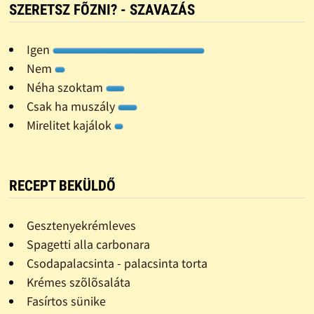
SZERETSZ FÕZNI? - SZAVAZÁS
Igen
Nem
Néha szoktam
Csak ha muszály
Mirelitet kajálok
RECEPT BEKÜLDŐ
Gesztenyekrémleves
Spagetti alla carbonara
Csodapalacsinta - palacsinta torta
Krémes szõlõsaláta
Fasírtos sünike