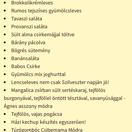
Brokkolikrémleves
Rumos tejszínes gyümölcsleves
Tavaszi saláta
Provanszi saláta
Sült alma csirkemájjal töltve
Bárány pácolva
Bögrés sütemény
Banánsaláta
Babos Csirke
Gyümölcs mix joghurttal
Lencseleves nem csak Szilveszter napján jó!
Mangalica zsírban sült sertéskaraj, tejfölös
burgonyával, tejföllel öntött tésztával, savanyúsággal -
Ágnes asszony módra
Tejfölös, vajas pogácsa
Házi kechup készítés egyszerûen!
Túrógombóc Csibemama Módra