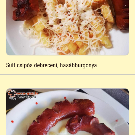
Sült csípős debreceni, hasábburgonya