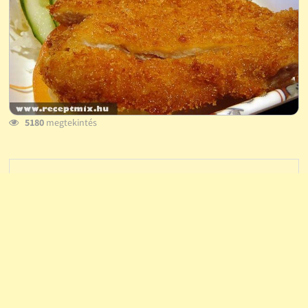
5180
megtekintés