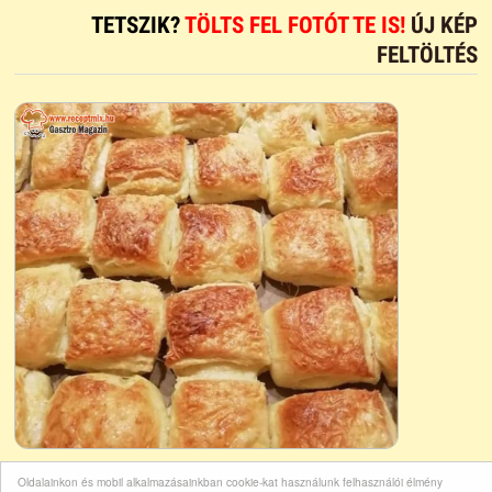
TETSZIK?
TÖLTS FEL FOTÓT TE IS!
ÚJ KÉP
FELTÖLTÉS
Oldalainkon és mobil alkalmazásainkban cookie-kat használunk felhasználói élmény