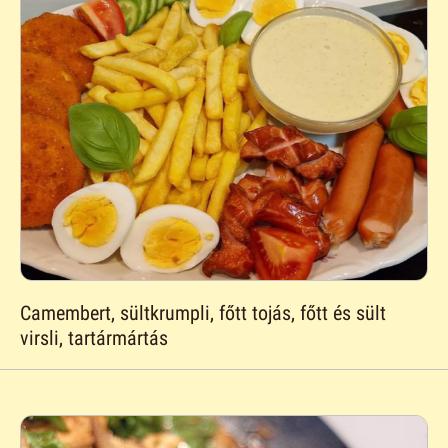
Camembert, sültkrumpli, főtt tojás, főtt és sült
virsli, tartármártás