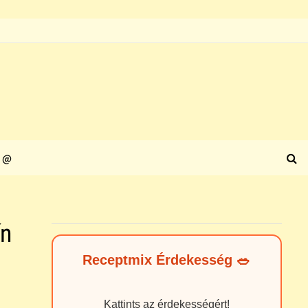
@
ín
Receptmix Érdekesség 🥗
Kattints az érdekességért!