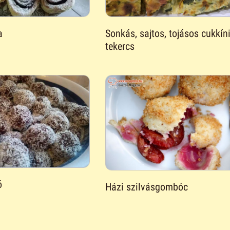
a
Sonkás, sajtos, tojásos cukkín
tekercs
ó
Házi szilvásgombóc