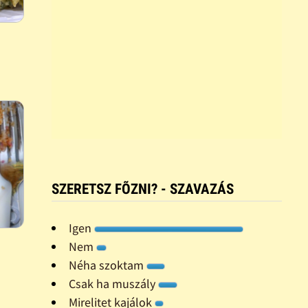
i
SZERETSZ FÕZNI? - SZAVAZÁS
Igen
Nem
Néha szoktam
Csak ha muszály
Mirelitet kajálok