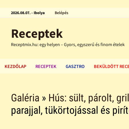
2026.08.07. - Ibolya
Belépés
Receptek
Receptmix.hu: egy helyen – Gyors, egyszerű és finom ételek
KEZDŐLAP
RECEPTEK
GASZTRO
BEKÜLDÖTT REC
Galéria
»
Hús: sült, párolt, gri
parajjal, tükörtojással és pirí