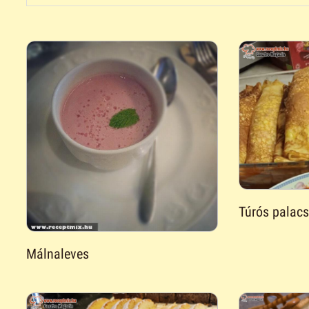
Túrós palacs
Málnaleves