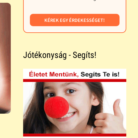
KÉREK EGY ÉRDEKESSÉGET!
Jótékonyság - Segíts!