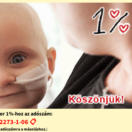
or 1%-hoz az adószám:
2273-1-06 📋
z adószámra a másoláshoz.
)