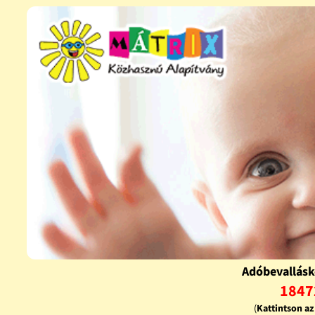
Adóbevallásk
1847
(
Kattintson a