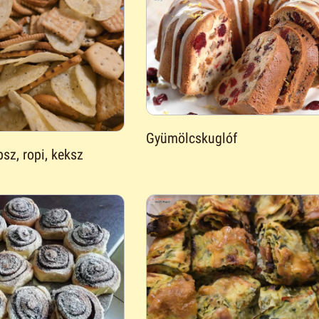
Gyümölcskuglóf
psz, ropi, keksz