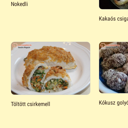
Nokedli
Kakaós csig
Kókusz goly
Töltött csirkemell