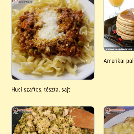
Amerikai pal
Husi szaftos, tészta, sajt