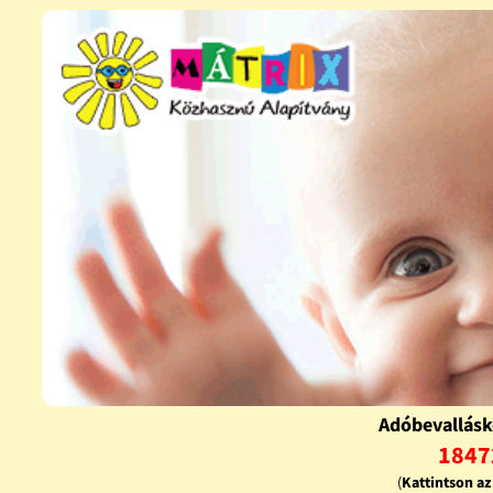
Adóbevallásk
1847
(
Kattintson a