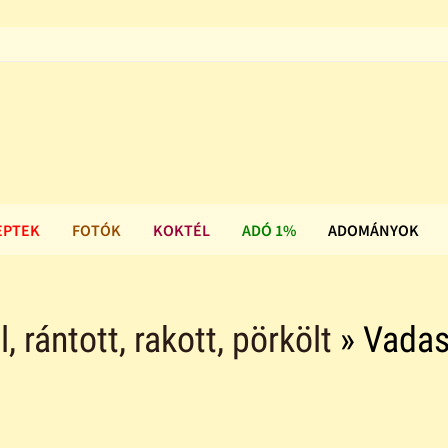
EPTEK
FOTÓK
KOKTÉL
ADÓ 1%
ADOMÁNYOK
ll, rántott, rakott, pörkölt
» Vada