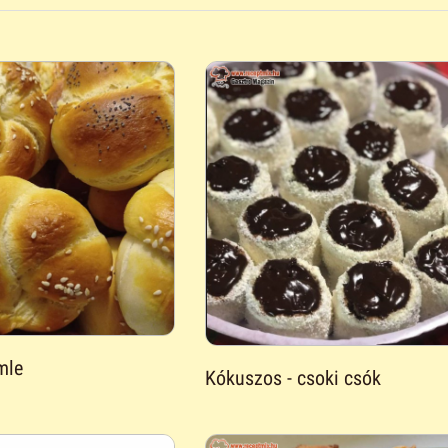
mle
Kókuszos - csoki csók