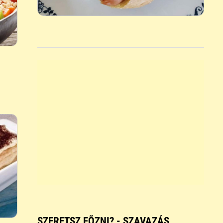
SZERETSZ FÕZNI? - SZAVAZÁS