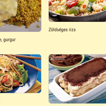
Zöldséges rizs
e, gurgur
a