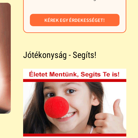
KÉREK EGY ÉRDEKESSÉGET!
Jótékonyság - Segíts!