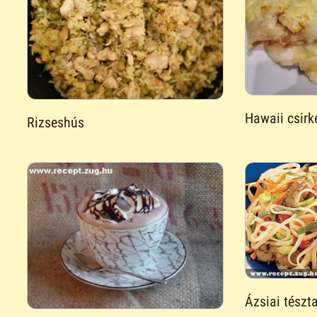
Hawaii csirk
Rizseshús
Ázsiai tészt