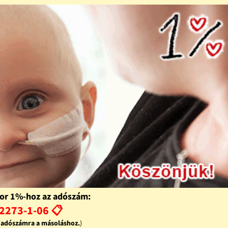
or 1%-hoz az adószám:
2273-1-06 📋
z adószámra a másoláshoz.
)