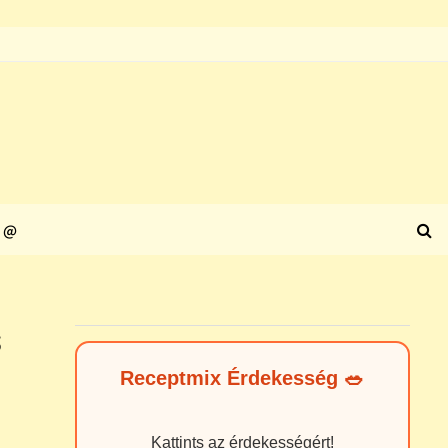
@
s
Receptmix Érdekesség 🥗
Kattints az érdekességért!