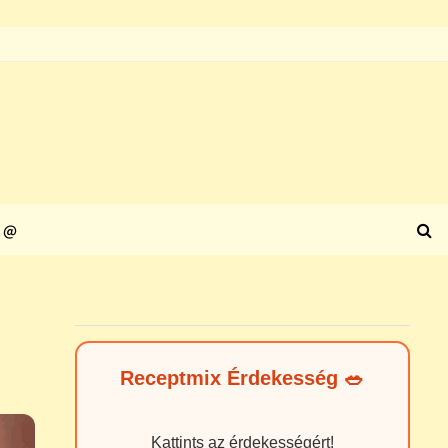
@
Receptmix Érdekesség 🥗
Kattints az érdekességért!