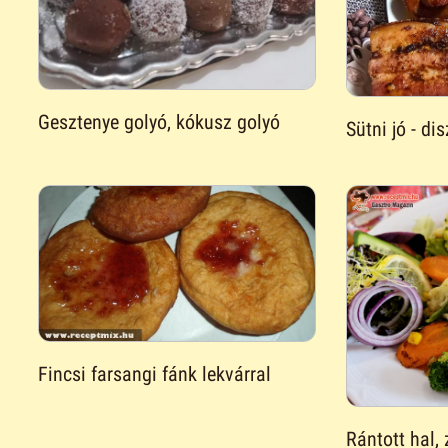
Gesztenye golyó, kókusz golyó
Sütni jó - d
Fincsi farsangi fánk lekvárral
Rántott hal,