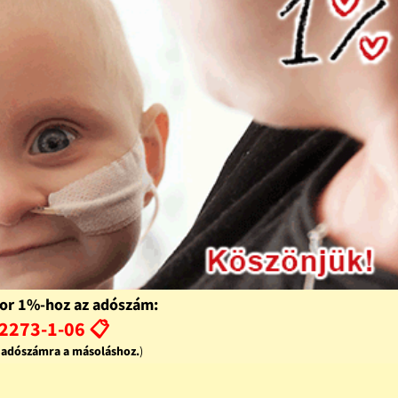
or 1%-hoz az adószám:
2273-1-06 📋
z adószámra a másoláshoz.
)