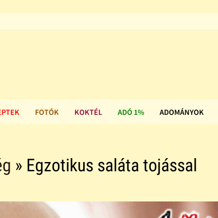
EPTEK
FOTÓK
KOKTÉL
ADÓ 1%
ADOMÁNYOK
ég
» Egzotikus saláta tojással