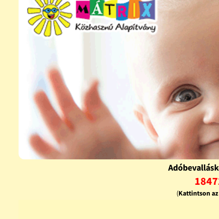
Adóbevallásk
1847
(
Kattintson a