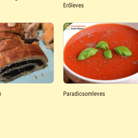
Erőleves
s
Paradicsomleves