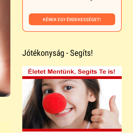
KÉREK EGY ÉRDEKESSÉGET!
Jótékonyság - Segíts!