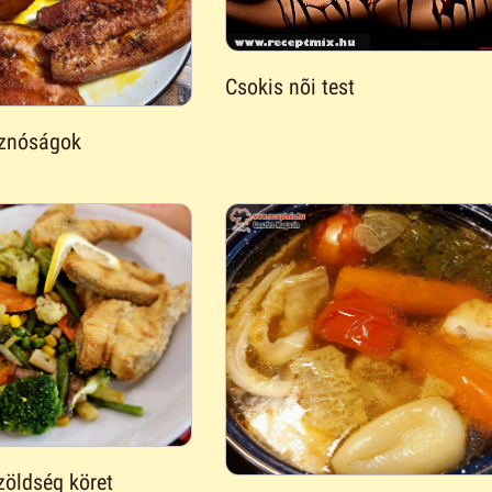
Csokis nõi test
isznóságok
 zöldség köret