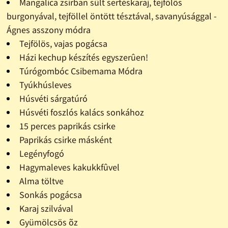
Mangalica zsírban sült sertéskaraj, tejfölös
burgonyával, tejföllel öntött tésztával, savanyúsággal -
Ágnes asszony módra
Tejfölös, vajas pogácsa
Házi kechup készítés egyszerûen!
Túrógombóc Csibemama Módra
Tyúkhúsleves
Húsvéti sárgatúró
Húsvéti foszlós kalács sonkához
15 perces paprikás csirke
Paprikás csirke másként
Legényfogó
Hagymaleves kakukkfûvel
Alma töltve
Sonkás pogácsa
Karaj szilvával
Gyümölcsös õz