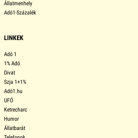
Állatmenhely
Adó1-Százalék
LINKEK
Adó 1
1% Adó
Divat
Szja 1+1%
Adó1.hu
UFÓ
Ketrecharc
Humor
Állatbarát
Telefonok