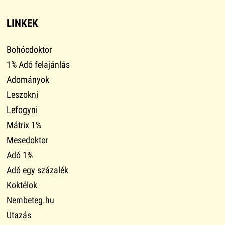
LINKEK
Bohócdoktor
1% Adó felajánlás
Adományok
Leszokni
Lefogyni
Mátrix 1%
Mesedoktor
Adó 1%
Adó egy százalék
Koktélok
Nembeteg.hu
Utazás