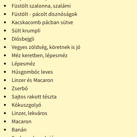
Füstölt szalonna, szalámi
Füstölt - pácolt disznóságok
Kacskacomb pácban sütve
Sült krumpli
Diósbejgli
Vegyes zöldség, köretnek is jó
Méz keretben, lépesméz
Lépesméz
Húsgombóc leves
Linzer és Macaron
Zserbó
Sajtos rakott tészta
Kókuszgolyó
Linzer, lekváros
Macaron
Banán