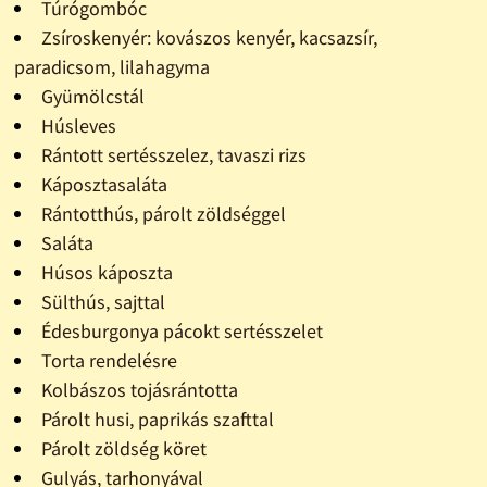
Túrógombóc
Zsíroskenyér: kovászos kenyér, kacsazsír,
paradicsom, lilahagyma
Gyümölcstál
Húsleves
Rántott sertésszelez, tavaszi rizs
Káposztasaláta
Rántotthús, párolt zöldséggel
Saláta
Húsos káposzta
Sülthús, sajttal
Édesburgonya pácokt sertésszelet
Torta rendelésre
Kolbászos tojásrántotta
Párolt husi, paprikás szafttal
Párolt zöldség köret
Gulyás, tarhonyával