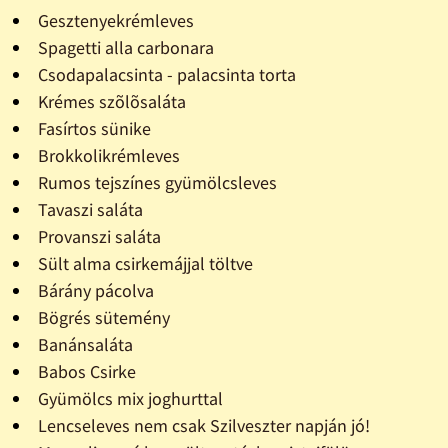
Gesztenyekrémleves
Spagetti alla carbonara
Csodapalacsinta - palacsinta torta
Krémes szõlõsaláta
Fasírtos sünike
Brokkolikrémleves
Rumos tejszínes gyümölcsleves
Tavaszi saláta
Provanszi saláta
Sült alma csirkemájjal töltve
Bárány pácolva
Bögrés sütemény
Banánsaláta
Babos Csirke
Gyümölcs mix joghurttal
Lencseleves nem csak Szilveszter napján jó!