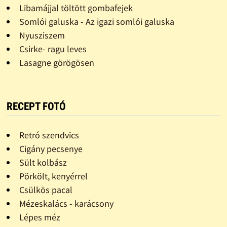
Libamájjal töltött gombafejek
Somlói galuska - Az igazi somlói galuska
Nyusziszem
Csirke- ragu leves
Lasagne görögösen
RECEPT FOTÓ
Retró szendvics
Cigány pecsenye
Sült kolbász
Pörkölt, kenyérrel
Csülkös pacal
Mézeskalács - karácsony
Lépes méz