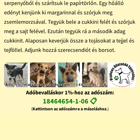
serpenyőből és szárítsuk le papírtörlőn. Egy hőálló
edényt kenjünk ki margarinnal és szórjuk meg
zsemlemorzsával. Tegyük bele a cukkini felét és szórjuk
meg a sajt felével. Ezután tegyük rá a második adag
cukkinit. Alaposan keverjük össze a tojásokat a tejjel és
tejföllel. Adjunk hozzá szerecsendiót és borsot.
Adóbevalláskor 1%-hoz az adószám:
18464654-1-06 📋
(
Kattintson az adószámra a másoláshoz.
)