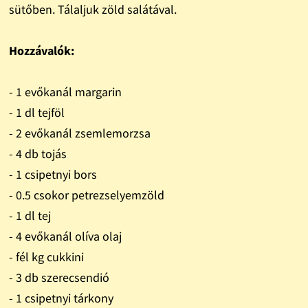
sütőben. Tálaljuk zöld salátával.
Hozzávalók:
- 1 evőkanál margarin
- 1 dl tejföl
- 2 evőkanál zsemlemorzsa
- 4 db tojás
- 1 csipetnyi bors
- 0.5 csokor petrezselyemzöld
- 1 dl tej
- 4 evőkanál olíva olaj
- fél kg cukkini
- 3 db szerecsendió
- 1 csipetnyi tárkony