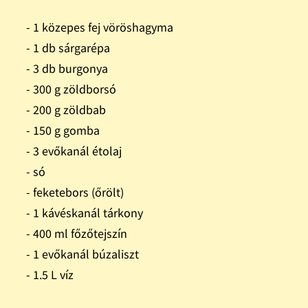
- 1 közepes fej vöröshagyma
- 1 db sárgarépa
- 3 db burgonya
- 300 g zöldborsó
- 200 g zöldbab
- 150 g gomba
- 3 evőkanál étolaj
- só
- feketebors (őrölt)
- 1 kávéskanál tárkony
- 400 ml főzőtejszín
- 1 evőkanál búzaliszt
- 1.5 L víz