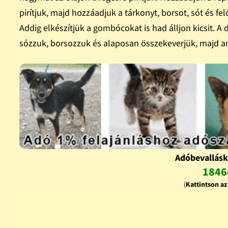
pirítjuk, majd hozzáadjuk a tárkonyt, borsot, sót és f
Addig elkészítjük a gombócokat is had álljon kicsit. A 
sózzuk, borsozzuk és alaposan összekeverjük, majd a
Adóbevallásk
1846
(
Kattintson a