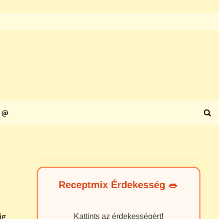
@
Receptmix Érdekesség 🥗
ig
Kattints az érdekességért!