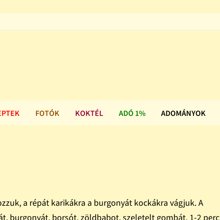
EPTEK
FOTÓK
KOKTÉL
ADÓ 1%
ADOMÁNYOK
zuk, a répát karikákra a burgonyát kockákra vágjuk. A
t, burgonyát, borsót, zöldbabot, szeletelt gombát. 1-2 perc