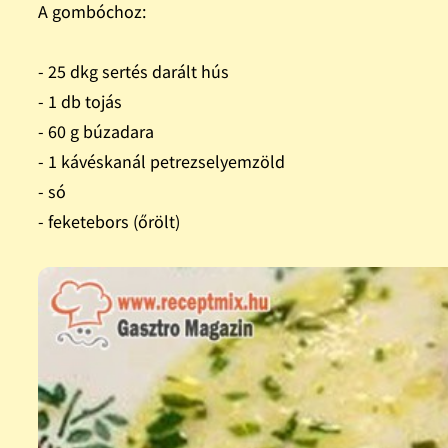
A gombóchoz:
- 25 dkg sertés darált hús
- 1 db tojás
- 60 g búzadara
- 1 kávéskanál petrezselyemzöld
- só
- feketebors (őrölt)