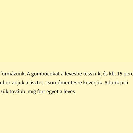
 formázunk. A gombócokat a levesbe tesszük, és kb. 15 perc
zínhez adjuk a lisztet, csomómentesre keverjük. Adunk pici
zük tovább, míg forr egyet a leves.