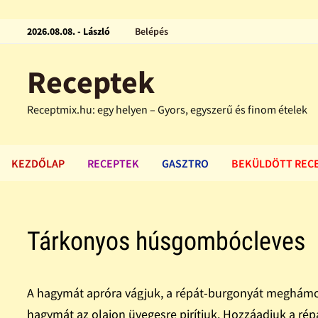
2026.08.08. - László
Belépés
Receptek
Receptmix.hu: egy helyen – Gyors, egyszerű és finom ételek
KEZDŐLAP
RECEPTEK
GASZTRO
BEKÜLDÖTT REC
Tárkonyos húsgombócleves
A hagymát apróra vágjuk, a répát-burgonyát meghámoz
hagymát az olajon üvegesre pirítjuk. Hozzáadjuk a répá