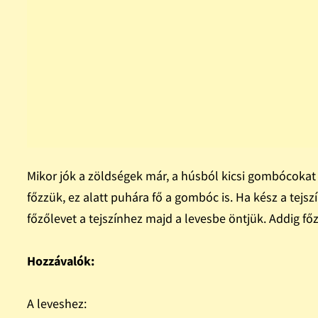
Mikor jók a zöldségek már, a húsból kicsi gombócokat
főzzük, ez alatt puhára fő a gombóc is. Ha kész a tejs
főzőlevet a tejszínhez majd a levesbe öntjük. Addig főz
Hozzávalók:
A leveshez: