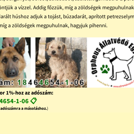
elöntjük a vízzel. Addig főzzük, míg a zöldségek megpuhulnak
darált húshoz adjuk a tojást, búzadarát, aprított petrezselym
míg a zöldségek megpuhulnak, hagyjuk pihenni.
or 1%-hoz az adószám:
4654-1-06 📋
z adószámra a másoláshoz.
)