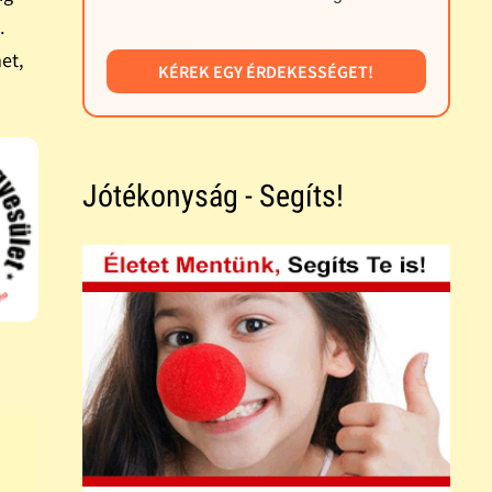
.
et,
KÉREK EGY ÉRDEKESSÉGET!
Jótékonyság - Segíts!