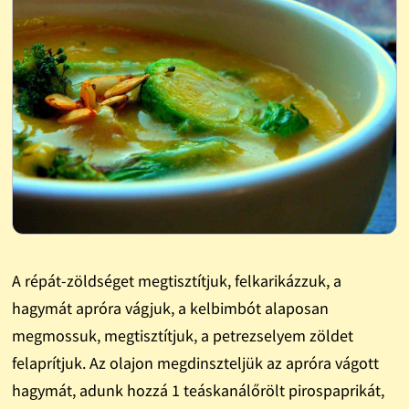
A répát-zöldséget megtisztítjuk, felkarikázzuk, a
hagymát apróra vágjuk, a kelbimbót alaposan
megmossuk, megtisztítjuk, a petrezselyem zöldet
felaprítjuk. Az olajon megdinszteljük az apróra vágott
hagymát, adunk hozzá 1 teáskanálőrölt pirospaprikát,