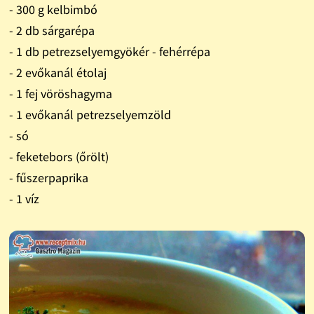
- 300 g kelbimbó
- 2 db sárgarépa
- 1 db petrezselyemgyökér - fehérrépa
- 2 evőkanál étolaj
- 1 fej vöröshagyma
- 1 evőkanál petrezselyemzöld
- só
- feketebors (őrölt)
- fűszerpaprika
- 1 víz