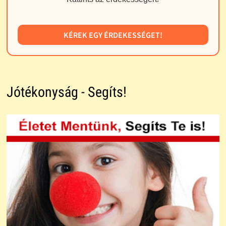
KÉREK EGY ÉRDEKESSÉGET!
Jótékonyság - Segíts!