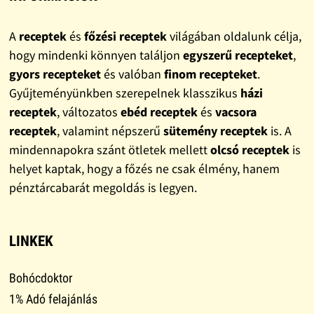
A
receptek
és
főzési receptek
világában oldalunk célja,
hogy mindenki könnyen találjon
egyszerű recepteket
,
gyors recepteket
és valóban
finom recepteket
.
Gyűjteményünkben szerepelnek klasszikus
házi
receptek
, változatos
ebéd receptek
és
vacsora
receptek
, valamint népszerű
sütemény receptek
is. A
mindennapokra szánt ötletek mellett
olcsó receptek
is
helyet kaptak, hogy a főzés ne csak élmény, hanem
pénztárcabarát megoldás is legyen.
LINKEK
Bohócdoktor
1% Adó felajánlás