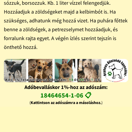
sózzuk, borsozzuk. Kb. 1 liter vízzel felengedjük.
Hozzáadjuk a zöldségeket majd a kelbimbót is. Ha
szükséges, adhatunk még hozzá vizet. Ha puhára főttek
benne a zöldségek, a petrezselymet hozzáadjuk, és
forralunk rajta egyet. A végén ízlés szerint tejszín is
önthető hozzá.
Adóbevalláskor 1%-hoz az adószám:
18464654-1-06 📋
(
Kattintson az adószámra a másoláshoz.
)