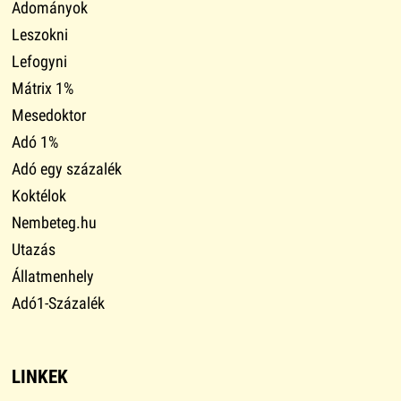
Adományok
Leszokni
Lefogyni
Mátrix 1%
Mesedoktor
Adó 1%
Adó egy százalék
Koktélok
Nembeteg.hu
Utazás
Állatmenhely
Adó1-Százalék
LINKEK