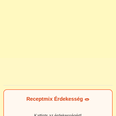
Receptmix Érdekesség 🥗
Kattints az érdekességért!