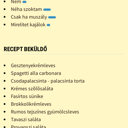
Nem
Néha szoktam
Csak ha muszály
Mirelitet kajálok
RECEPT BEKÜLDŐ
Gesztenyekrémleves
Spagetti alla carbonara
Csodapalacsinta - palacsinta torta
Krémes szõlõsaláta
Fasírtos sünike
Brokkolikrémleves
Rumos tejszínes gyümölcsleves
Tavaszi saláta
Provanszi saláta