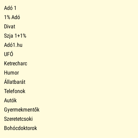
Adó 1
1% Adó
Divat
Szja 1+1%
Adó1.hu
UFÓ
Ketrecharc
Humor
Állatbarát
Telefonok
Autók
Gyermekmentők
Szeretetcsoki
Bohócdoktorok