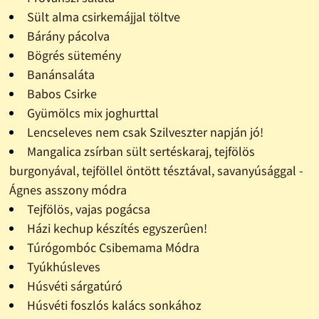
Sült alma csirkemájjal töltve
Bárány pácolva
Bögrés sütemény
Banánsaláta
Babos Csirke
Gyümölcs mix joghurttal
Lencseleves nem csak Szilveszter napján jó!
Mangalica zsírban sült sertéskaraj, tejfölös
burgonyával, tejföllel öntött tésztával, savanyúsággal -
Ágnes asszony módra
Tejfölös, vajas pogácsa
Házi kechup készítés egyszerûen!
Túrógombóc Csibemama Módra
Tyúkhúsleves
Húsvéti sárgatúró
Húsvéti foszlós kalács sonkához