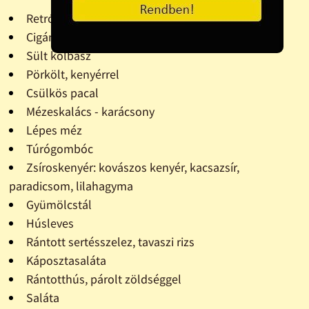
Retró szendvics
Cigány pecsenye
Sült kolbász
Pörkölt, kenyérrel
Csülkös pacal
Mézeskalács - karácsony
Lépes méz
Túrógombóc
Zsíroskenyér: kovászos kenyér, kacsazsír,
paradicsom, lilahagyma
Gyümölcstál
Húsleves
Rántott sertésszelez, tavaszi rizs
Káposztasaláta
Rántotthús, párolt zöldséggel
Saláta