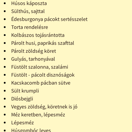
Húsos káposzta
Sülthús, sajttal
Édesburgonya pácokt sertésszelet
Torta rendelésre
Kolbászos tojásrántotta
Párolt husi, paprikás szafttal
Párolt zöldség köret
Gulyás, tarhonyával
Füstölt szalonna, szalámi
Füstölt - pácolt disznóságok
Kacskacomb pácban sütve
Sült krumpli
Diósbejgli
Vegyes zöldség, köretnek is jó
Méz keretben, lépesméz
Lépesméz
Húsgombóc leves