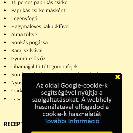
15 perces paprikás csirke
Paprikás csirke másként
Legényfogó
Hagymaleves kakukkfûvel
Alma töltve
Sonkás pogácsa
Karaj szilvával
Gyümölcsös õz
Libamájjal töltött gombafejek
Somlói galuska - Az igazi somlói galuska
Nyusziszem
Csirke- ragu leves
Lasagne görögösen
RECEPT FOTÓ