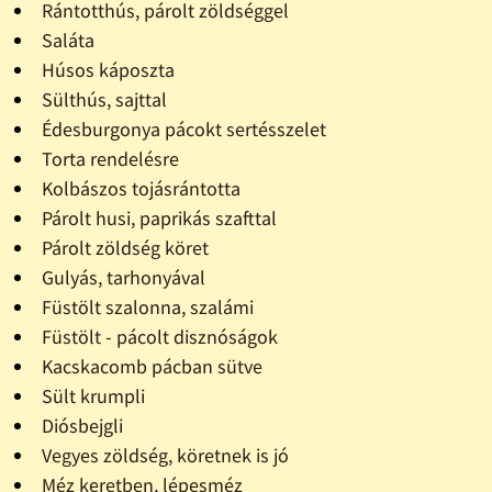
Rántotthús, párolt zöldséggel
Saláta
Húsos káposzta
Sülthús, sajttal
Édesburgonya pácokt sertésszelet
Torta rendelésre
Kolbászos tojásrántotta
Párolt husi, paprikás szafttal
Párolt zöldség köret
Gulyás, tarhonyával
Füstölt szalonna, szalámi
Füstölt - pácolt disznóságok
Kacskacomb pácban sütve
Sült krumpli
Diósbejgli
Vegyes zöldség, köretnek is jó
Méz keretben, lépesméz