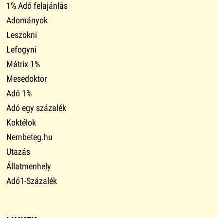
1% Adó felajánlás
Adományok
Leszokni
Lefogyni
Mátrix 1%
Mesedoktor
Adó 1%
Adó egy százalék
Koktélok
Nembeteg.hu
Utazás
Állatmenhely
Adó1-Százalék