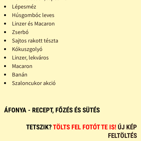
Lépesméz
Húsgombóc leves
Linzer és Macaron
Zserbó
Sajtos rakott tészta
Kókuszgolyó
Linzer, lekváros
Macaron
Banán
Szaloncukor akció
ÁFONYA - RECEPT, FŐZÉS ÉS SÜTÉS
TETSZIK?
TÖLTS FEL FOTÓT TE IS!
ÚJ KÉP
FELTÖLTÉS