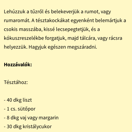
Lehúzzuk a tűzről és belekeverjük a rumot, vagy
rumaromát. A tésztakockákat egyenként belemártjuk a
csokis masszába, kissé lecsepegtetjük, és a
kókuszreszelékbe forgatjuk, majd tálcára, vagy rácsra
helyezzük. Hagyjuk egészen megszáradni.
Hozzávalók:
Tésztához:
- 40 dkg liszt
- 1 cs. sütőpor
- 8 dkg vaj vagy margarin
- 30 dkg kristálycukor