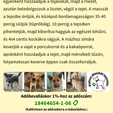
egyenként hozzáadjuk a tojásokat, majd a mézet,
azután beledolgozzuk a lisztet, végül a tejet. A masszát
a tepsibe öntjük, és középső bordamagasságon 35-40
percig sütjük (tűpróbáig). 10 percig a tepsiben
pihentetjük, majd kiborítva hagyjuk az egészet kihűlni,
és 4x4 centis kockákra vágjuk. A mázhoz simára
keverjük a vajat a porcukorral és a kakaóporral,
apránként hozzáadjuk a tejet, majd mérsékelt tűzön,
folyamatosan keverve éppen csak összeforraljuk.
Adóbevalláskor 1%-hoz az adószám:
18464654-1-06 📋
(
Kattintson az adószámra a másoláshoz.
)