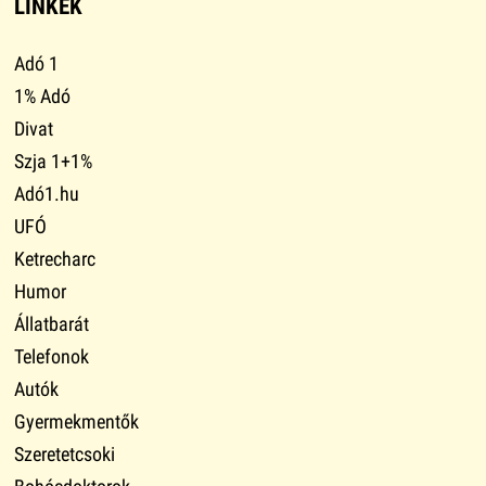
LINKEK
Adó 1
1% Adó
Divat
Szja 1+1%
Adó1.hu
UFÓ
Ketrecharc
Humor
Állatbarát
Telefonok
Autók
Gyermekmentők
Szeretetcsoki