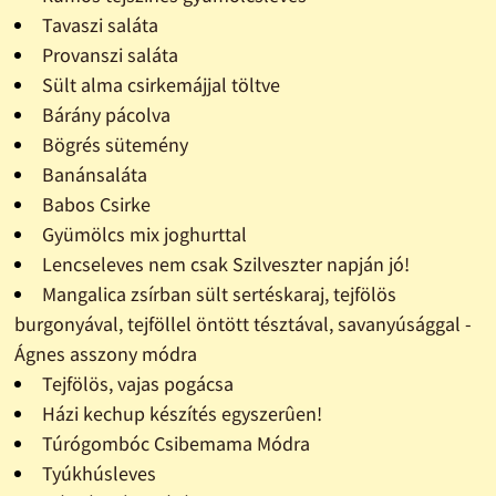
Tavaszi saláta
Provanszi saláta
Sült alma csirkemájjal töltve
Bárány pácolva
Bögrés sütemény
Banánsaláta
Babos Csirke
Gyümölcs mix joghurttal
Lencseleves nem csak Szilveszter napján jó!
Mangalica zsírban sült sertéskaraj, tejfölös
burgonyával, tejföllel öntött tésztával, savanyúsággal -
Ágnes asszony módra
Tejfölös, vajas pogácsa
Házi kechup készítés egyszerûen!
Túrógombóc Csibemama Módra
Tyúkhúsleves