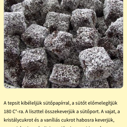
A tepsit kibéleljük sütőpapírral, a sütőt előmelegítjük
180 C°-ra. A liszttel összekeverjük a sütőport. A vajat, a
kristálycukrot és a vaníliás cukrot habosra keverjük,