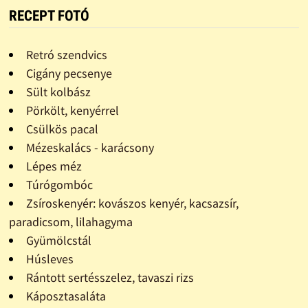
RECEPT FOTÓ
Retró szendvics
Cigány pecsenye
Sült kolbász
Pörkölt, kenyérrel
Csülkös pacal
Mézeskalács - karácsony
Lépes méz
Túrógombóc
Zsíroskenyér: kovászos kenyér, kacsazsír,
paradicsom, lilahagyma
Gyümölcstál
Húsleves
Rántott sertésszelez, tavaszi rizs
Káposztasaláta