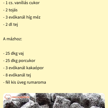
- 1 cs. vaníliás cukor
- 2 tojás
- 3 evőkanál híg méz
- 2 dl tej
A mázhoz:
- 25 dkg vaj
- 25 dkg porcukor
- 3 evőkanál kakaópor
- 8 evőkanál tej
- fél kis üveg rumaroma