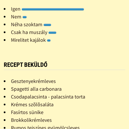
Igen
Nem
Néha szoktam
Csak ha muszály
Mirelitet kajálok
RECEPT BEKÜLDŐ
Gesztenyekrémleves
Spagetti alla carbonara
Csodapalacsinta - palacsinta torta
Krémes szõlõsaláta
Fasírtos sünike
Brokkolikrémleves
Rumos tejszínes gyümölcsleves