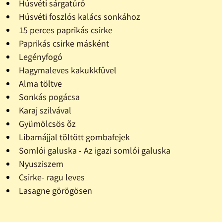
Húsvéti sárgatúró
Húsvéti foszlós kalács sonkához
15 perces paprikás csirke
Paprikás csirke másként
Legényfogó
Hagymaleves kakukkfûvel
Alma töltve
Sonkás pogácsa
Karaj szilvával
Gyümölcsös õz
Libamájjal töltött gombafejek
Somlói galuska - Az igazi somlói galuska
Nyusziszem
Csirke- ragu leves
Lasagne görögösen