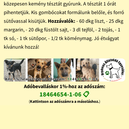
közepesen kemény tésztát gyúrunk. A tésztát 1 órát
pihentetjük. Kis gombócokat formálunk belőle, és forró
sütővassal kisütjük.
Hozzávalók:
- 60 dkg liszt, - 25 dkg
margarin, - 20 dkg füstölt sajt, - 3 dl tejföl, - 2 tojás, - 1
tk só, - 1 tk sütőpor, - 1/2 tk köménymag. Jó étvágyat
kívánunk hozzá!
Adóbevalláskor 1%-hoz az adószám:
18464654-1-06 📋
(
Kattintson az adószámra a másoláshoz.
)