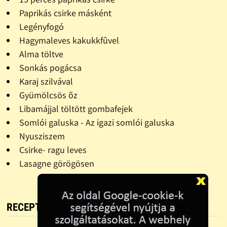
Paprikás csirke másként
Legényfogó
Hagymaleves kakukkfûvel
Alma töltve
Sonkás pogácsa
Karaj szilvával
Gyümölcsös õz
Libamájjal töltött gombafejek
Somlói galuska - Az igazi somlói galuska
Nyusziszem
Csirke- ragu leves
Lasagne görögösen
RECEPT FOTÓ