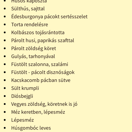
Húsos káposzta
Sülthús, sajttal
Édesburgonya pácokt sertésszelet
Torta rendelésre
Kolbászos tojásrántotta
Párolt husi, paprikás szafttal
Párolt zöldség köret
Gulyás, tarhonyával
Füstölt szalonna, szalámi
Füstölt - pácolt disznóságok
Kacskacomb pácban sütve
Sült krumpli
Diósbejgli
Vegyes zöldség, köretnek is jó
Méz keretben, lépesméz
Lépesméz
Húsgombóc leves