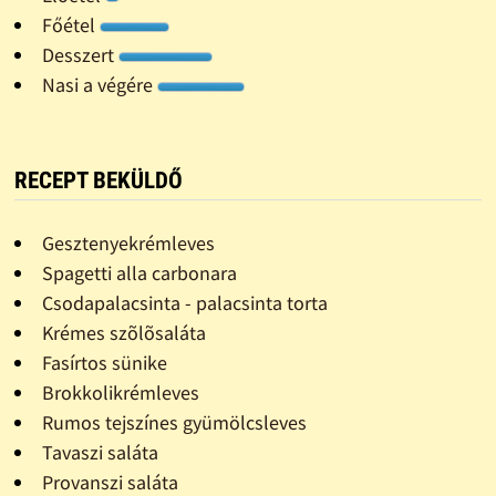
Főétel
Desszert
Nasi a végére
RECEPT BEKÜLDŐ
Gesztenyekrémleves
Spagetti alla carbonara
Csodapalacsinta - palacsinta torta
Krémes szõlõsaláta
Fasírtos sünike
Brokkolikrémleves
Rumos tejszínes gyümölcsleves
Tavaszi saláta
Provanszi saláta