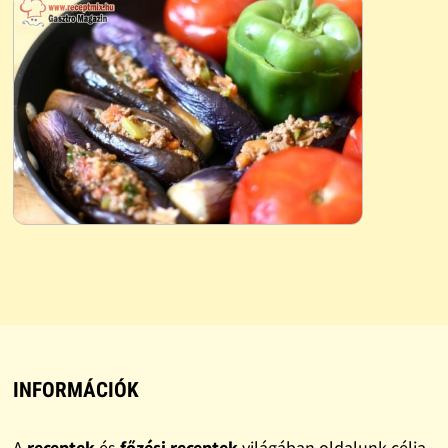
INFORMÁCIÓK
A
receptek
és
főzési receptek
világában oldalunk célja,