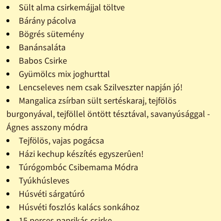
Sült alma csirkemájjal töltve
Bárány pácolva
Bögrés sütemény
Banánsaláta
Babos Csirke
Gyümölcs mix joghurttal
Lencseleves nem csak Szilveszter napján jó!
Mangalica zsírban sült sertéskaraj, tejfölös
burgonyával, tejföllel öntött tésztával, savanyúsággal -
Ágnes asszony módra
Tejfölös, vajas pogácsa
Házi kechup készítés egyszerûen!
Túrógombóc Csibemama Módra
Tyúkhúsleves
Húsvéti sárgatúró
Húsvéti foszlós kalács sonkához
15 perces paprikás csirke