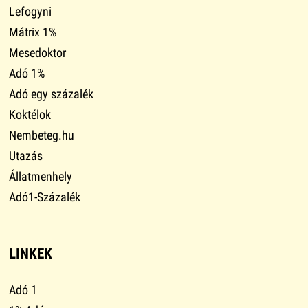
Lefogyni
Mátrix 1%
Mesedoktor
Adó 1%
Adó egy százalék
Koktélok
Nembeteg.hu
Utazás
Állatmenhely
Adó1-Százalék
LINKEK
Adó 1