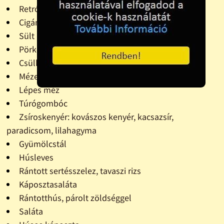
Retró szendvics
Cigány pecsenye
Sült kolbász
Pörkölt, kenyérrel
Csülkös pacal
Mézeskalács - karácsony
Lépes méz
Túrógombóc
Zsíroskenyér: kovászos kenyér, kacsazsír,
paradicsom, lilahagyma
Gyümölcstál
Húsleves
Rántott sertésszelez, tavaszi rizs
Káposztasaláta
Rántotthús, párolt zöldséggel
Saláta