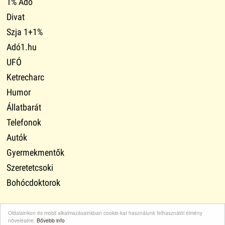
1% Adó
Divat
Szja 1+1%
Adó1.hu
UFÓ
Ketrecharc
Humor
Állatbarát
Telefonok
Autók
Gyermekmentők
Szeretetcsoki
Bohócdoktorok
Oldalainkon és mobil alkalmazásainkban cookie-kat használunk felhasználói élmény
növelésére.
Bővebb info