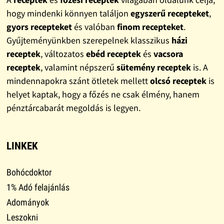
hogy mindenki könnyen találjon
egyszerű recepteket
,
gyors recepteket
és valóban
finom recepteket
.
Gyűjteményünkben szerepelnek klasszikus
házi
receptek
, változatos
ebéd receptek
és
vacsora
receptek
, valamint népszerű
sütemény receptek
is. A
mindennapokra szánt ötletek mellett
olcsó receptek
is
helyet kaptak, hogy a főzés ne csak élmény, hanem
pénztárcabarát megoldás is legyen.
LINKEK
Bohócdoktor
1% Adó felajánlás
Adományok
Leszokni