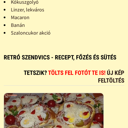
Kókuszgolyó
Linzer, lekváros
Macaron
Banán
Szaloncukor akció
RETRÓ SZENDVICS - RECEPT, FŐZÉS ÉS SÜTÉS
TETSZIK?
TÖLTS FEL FOTÓT TE IS!
ÚJ KÉP
FELTÖLTÉS