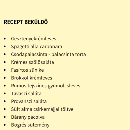
RECEPT BEKÜLDŐ
Gesztenyekrémleves
Spagetti alla carbonara
Csodapalacsinta - palacsinta torta
Krémes szõlõsaláta
Fasírtos sünike
Brokkolikrémleves
Rumos tejszínes gyümölcsleves
Tavaszi saláta
Provanszi saláta
Sült alma csirkemájjal töltve
Bárány pácolva
Bögrés sütemény