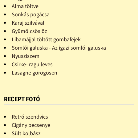
Alma töltve
Sonkás pogácsa
Karaj szilvával
Gyümölcsös õz
Libamájjal töltött gombafejek
Somlói galuska - Az igazi somlói galuska
Nyusziszem
Csirke- ragu leves
Lasagne görögösen
RECEPT FOTÓ
Retró szendvics
Cigány pecsenye
Sült kolbász