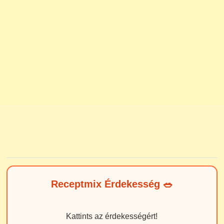
Receptmix Érdekesség 🥗
Kattints az érdekességért!