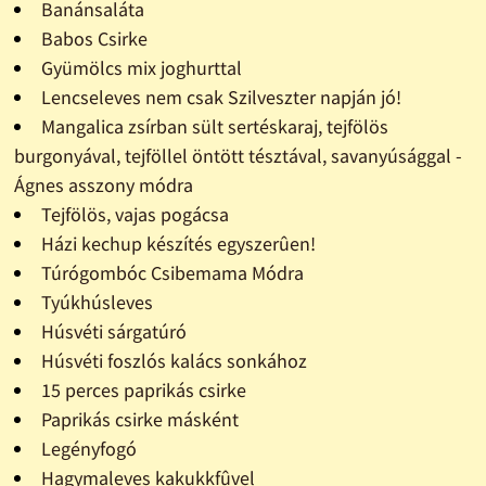
Banánsaláta
Babos Csirke
Gyümölcs mix joghurttal
Lencseleves nem csak Szilveszter napján jó!
Mangalica zsírban sült sertéskaraj, tejfölös
burgonyával, tejföllel öntött tésztával, savanyúsággal -
Ágnes asszony módra
Tejfölös, vajas pogácsa
Házi kechup készítés egyszerûen!
Túrógombóc Csibemama Módra
Tyúkhúsleves
Húsvéti sárgatúró
Húsvéti foszlós kalács sonkához
15 perces paprikás csirke
Paprikás csirke másként
Legényfogó
Hagymaleves kakukkfûvel