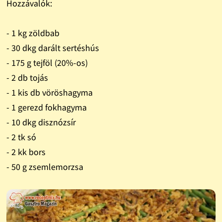
Hozzávalók:
- 1 kg zöldbab
- 30 dkg darált sertéshús
- 175 g tejföl (20%-os)
- 2 db tojás
- 1 kis db vöröshagyma
- 1 gerezd fokhagyma
- 10 dkg disznózsír
- 2 tk só
- 2 kk bors
- 50 g zsemlemorzsa