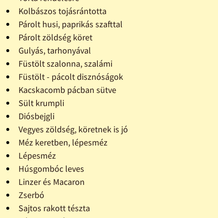
Kolbászos tojásrántotta
Párolt husi, paprikás szafttal
Párolt zöldség köret
Gulyás, tarhonyával
Füstölt szalonna, szalámi
Füstölt - pácolt disznóságok
Kacskacomb pácban sütve
Sült krumpli
Diósbejgli
Vegyes zöldség, köretnek is jó
Méz keretben, lépesméz
Lépesméz
Húsgombóc leves
Linzer és Macaron
Zserbó
Sajtos rakott tészta