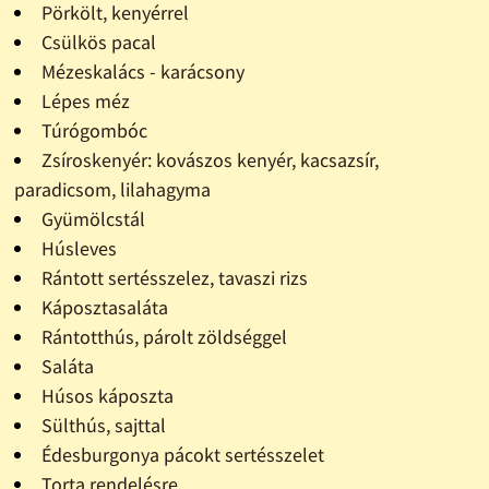
Pörkölt, kenyérrel
Csülkös pacal
Mézeskalács - karácsony
Lépes méz
Túrógombóc
Zsíroskenyér: kovászos kenyér, kacsazsír,
paradicsom, lilahagyma
Gyümölcstál
Húsleves
Rántott sertésszelez, tavaszi rizs
Káposztasaláta
Rántotthús, párolt zöldséggel
Saláta
Húsos káposzta
Sülthús, sajttal
Édesburgonya pácokt sertésszelet
Torta rendelésre