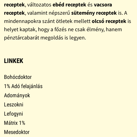
receptek
, változatos
ebéd receptek
és
vacsora
receptek
, valamint népszerű
sütemény receptek
is. A
mindennapokra szánt ötletek mellett
olcsó receptek
is
helyet kaptak, hogy a főzés ne csak élmény, hanem
pénztárcabarát megoldás is legyen.
LINKEK
Bohócdoktor
1% Adó felajánlás
Adományok
Leszokni
Lefogyni
Mátrix 1%
Mesedoktor