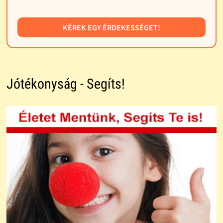
KÉREK EGY ÉRDEKESSÉGET!
Jótékonyság - Segíts!