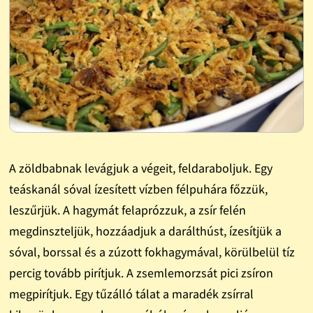
A zöldbabnak levágjuk a végeit, feldaraboljuk. Egy
teáskanál sóval ízesített vízben félpuhára főzzük,
leszűrjük. A hagymát felaprózzuk, a zsír felén
megdinszteljük, hozzáadjuk a darálthúst, ízesítjük a
sóval, borssal és a zúzott fokhagymával, körülbelül tíz
percig tovább pirítjuk. A zsemlemorzsát pici zsíron
megpirítjuk. Egy tűzálló tálat a maradék zsírral