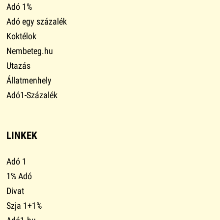
Adó 1%
Adó egy százalék
Koktélok
Nembeteg.hu
Utazás
Állatmenhely
Adó1-Százalék
LINKEK
Adó 1
1% Adó
Divat
Szja 1+1%