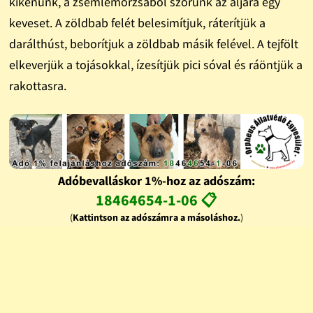
kikenünk, a zsemlemorzsából szórunk az aljára egy
keveset. A zöldbab felét belesimítjuk, ráterítjük a
darálthúst, beborítjuk a zöldbab másik felével. A tejfölt
elkeverjük a tojásokkal, ízesítjük pici sóval és ráöntjük a
rakottasra.
Adóbevalláskor 1%-hoz az adószám:
18464654-1-06 📋
(
Kattintson az adószámra a másoláshoz.
)