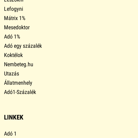
Lefogyni
Mátrix 1%
Mesedoktor
Adó 1%
Adó egy százalék
Koktélok
Nembeteg.hu
Utazás
Állatmenhely
Adó1-Százalék
LINKEK
Adó 1