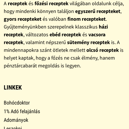
A
receptek
és
főzési receptek
világában oldalunk célja,
hogy mindenki könnyen találjon
egyszerű recepteket
,
gyors recepteket
és valóban
finom recepteket
.
Gyűjteményünkben szerepelnek klasszikus
házi
receptek
, változatos
ebéd receptek
és
vacsora
receptek
, valamint népszerű
sütemény receptek
is. A
mindennapokra szánt ötletek mellett
olcsó receptek
is
helyet kaptak, hogy a főzés ne csak élmény, hanem
pénztárcabarát megoldás is legyen.
LINKEK
Bohócdoktor
1% Adó felajánlás
Adományok
Leszokni