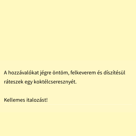
A hozzávalókat jégre öntöm, felkeverem és díszítésül
ráteszek egy koktélcseresznyét.
Kellemes italozást!