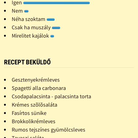
Igen
Nem
Néha szoktam
Csak ha muszály
Mirelitet kajálok
RECEPT BEKÜLDŐ
Gesztenyekrémleves
Spagetti alla carbonara
Csodapalacsinta - palacsinta torta
Krémes szõlõsaláta
Fasírtos sünike
Brokkolikrémleves
Rumos tejszínes gyümölcsleves
Tavaszi saláta