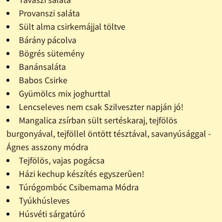
Provanszi saláta
Sült alma csirkemájjal töltve
Bárány pácolva
Bögrés sütemény
Banánsaláta
Babos Csirke
Gyümölcs mix joghurttal
Lencseleves nem csak Szilveszter napján jó!
Mangalica zsírban sült sertéskaraj, tejfölös
burgonyával, tejföllel öntött tésztával, savanyúsággal -
Ágnes asszony módra
Tejfölös, vajas pogácsa
Házi kechup készítés egyszerûen!
Túrógombóc Csibemama Módra
Tyúkhúsleves
Húsvéti sárgatúró