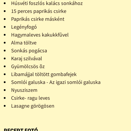
Húsvéti foszlós kalács sonkához
15 perces paprikás csirke
Paprikás csirke másként
Legényfogó
Hagymaleves kakukkfûvel
Alma töltve
Sonkás pogácsa
Karaj szilvával
Gyümölcsös õz
Libamájjal töltött gombafejek
Somlói galuska - Az igazi somlói galuska
Nyusziszem
Csirke- ragu leves
Lasagne görögösen
RECEPT FOTÓ