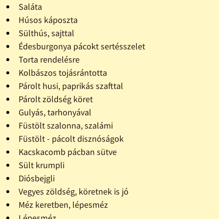
Saláta
Húsos káposzta
Sülthús, sajttal
Édesburgonya pácokt sertésszelet
Torta rendelésre
Kolbászos tojásrántotta
Párolt husi, paprikás szafttal
Párolt zöldség köret
Gulyás, tarhonyával
Füstölt szalonna, szalámi
Füstölt - pácolt disznóságok
Kacskacomb pácban sütve
Sült krumpli
Diósbejgli
Vegyes zöldség, köretnek is jó
Méz keretben, lépesméz
Lépesméz