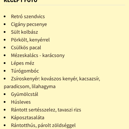
Retró szendvics
Cigány pecsenye
Sült kolbász
Pörkölt, kenyérrel
Csülkös pacal
Mézeskalács - karácsony
Lépes méz
Túrógombóc
Zsíroskenyér: kovászos kenyér, kacsazsír,
paradicsom, lilahagyma
Gyümölcstál
Húsleves
Rántott sertésszelez, tavaszi rizs
Káposztasaláta
Rántotthús, párolt zöldséggel