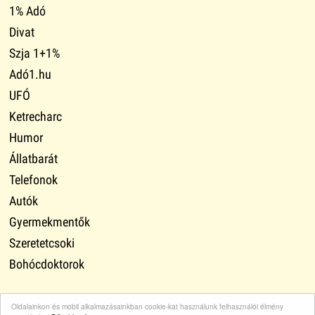
1% Adó
Divat
Szja 1+1%
Adó1.hu
UFÓ
Ketrecharc
Humor
Állatbarát
Telefonok
Autók
Gyermekmentők
Szeretetcsoki
Bohócdoktorok
Oldalainkon és mobil alkalmazásainkban cookie-kat használunk felhasználói élmény